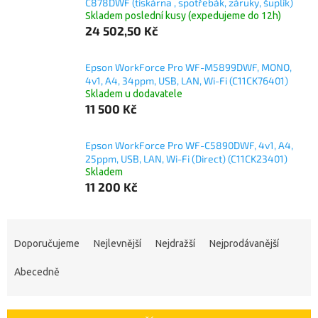
C878DWF (tiskárna , spotřebák, záruky, šuplík)
Skladem poslední kusy (expedujeme do 12h)
24 502,50 Kč
Epson WorkForce Pro WF-M5899DWF, MONO,
4v1, A4, 34ppm, USB, LAN, Wi-Fi (C11CK76401)
Skladem u dodavatele
11 500 Kč
Epson WorkForce Pro WF-C5890DWF, 4v1, A4,
25ppm, USB, LAN, Wi-Fi (Direct) (C11CK23401)
Skladem
11 200 Kč
Ř
a
Doporučujeme
Nejlevnější
Nejdražší
Nejprodávanější
z
e
Abecedně
n
í