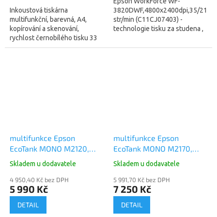
Epson WorkForce WF-
Inkoustová tiskárna
3820DWF,4800x2400dpi,35/21
multifunkční, barevná, A4,
str/min (C11CJ07403) -
kopírování a skenování,
technologie tisku za studena ,
rychlost černobílého tisku 33
spotřeba energie 15W
str./min., rychlost barevného
(žárovka) Inkoustová tiskárna
tisku 15 str./min., tiskové
multifunkční, barevná,...
rozlišení 5760 x...
multifunkce Epson
multifunkce Epson
EcoTank MONO M2120,
EcoTank MONO M2170,
USB, WIFI, 32str. 15W
USB, WIFI, LAN, DUPLEX,
Skladem u dodavatele
Skladem u dodavatele
(C11CJ18402)
39str., 13W (C11CH43402)
4 950,40 Kč bez DPH
5 991,70 Kč bez DPH
5 990 Kč
7 250 Kč
DETAIL
DETAIL