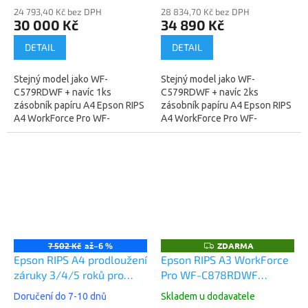
24 793,40 Kč bez DPH
28 834,70 Kč bez DPH
30 000 Kč
34 890 Kč
DETAIL
DETAIL
Stejný model jako WF-
Stejný model jako WF-
C579RDWF + navíc 1ks
C579RDWF + navíc 2ks
zásobník papíru A4 Epson RIPS
zásobník papíru A4 Epson RIPS
A4 WorkForce Pro WF-
A4 WorkForce Pro WF-
C579RDTWF
C579RD2TWF
(C11CG77401BB) -
(C11CG77401BR) - technologie
technologie tisku za studena,
tisku za studena,
nesmazatelný...
nesmazatelný...
až
ZDARMA
Z
7 502 Kč
–6 %
D
Epson RIPS A4 prodloužení
Epson RIPS A3 WorkForce
A
záruky 3/4/5 roků pro
Pro WF-C878RDWF
R
M
WF-C579R, OnSite
(C11CH60401)
A
Doručení do 7-10 dnů
Skladem u dodavatele