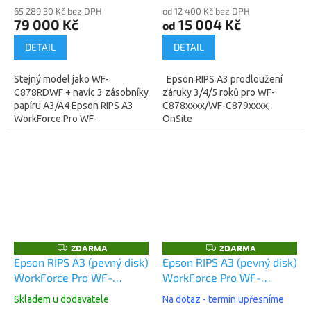
65 289,30 Kč bez DPH
od 12 400 Kč bez DPH
79 000 Kč
15 004 Kč
od
DETAIL
DETAIL
Stejný model jako WF-
Epson RIPS A3 prodloužení
C878RDWF + navíc 3 zásobníky
záruky 3/4/5 roků pro WF-
papíru A3/A4 Epson RIPS A3
C878xxxx/WF-C879xxxx,
WorkForce Pro WF-
OnSite
C878RD3TWFC
(C11CH60401BP) - technologie
tisku za studena,
nesmazatelný...
ZDARMA
ZDARMA
Z
Z
D
D
Epson RIPS A3 (pevný disk)
Epson RIPS A3 (pevný disk)
A
A
WorkForce Pro WF-
WorkForce Pro WF-
R
R
M
M
C879RDWF (C11CH35401)
C879RDTWF
A
A
Skladem u dodavatele
Na dotaz - termín upřesníme
(C11CH35401BB)