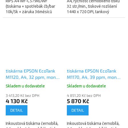
RIPS A4 WF-C579RDWF
A4, rychlost černobílého tisku
(tiskárna + spotřebák čb/bar
32 str./min., tiskové rozlišení
10k/5k + záruka 36měsíců
1440 x 720 DPI, tankový
OSS) TISKOVÝ SET obsahuje:
systém, USB . Po registraci 3
/1/ Epson RIPS A4 WorkForce
roky záruky ZDARMA....
Pro WF-C579RDWF...
tiskárna EPSON EcoTank
tiskárna EPSON EcoTank
M1120, A4, 32 ppm, mono
M1170, A4, 39 ppm, mono
(C11CG96403)
(C11CH44402)
Skladem u dodavatele
Skladem u dodavatele
3 413,20 Kč bez DPH
4 851,20 Kč bez DPH
4 130 Kč
5 870 Kč
DETAIL
DETAIL
Inkoustová tiskárna černobílá,
Inkoustová tiskárna černobílá,