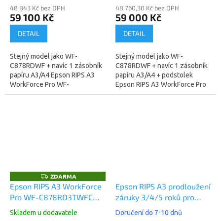
48 843 Kč bez DPH
48 760,30 Kč bez DPH
59 100 Kč
59 000 Kč
DETAIL
DETAIL
Stejný model jako WF-
Stejný model jako WF-
C878RDWF + navíc 1 zásobník
C878RDWF + navíc 1 zásobník
papíru A3/A4 Epson RIPS A3
papíru A3/A4 + podstolek
WorkForce Pro WF-
Epson RIPS A3 WorkForce Pro
C878RDTWF
WF-C878RDTWFC
(C11CH60401BB) -
(C11CH60401BR) - technologie
technologie tisku za studena,
tisku za studena,...
nesmazatelný...
ZDARMA
Z
D
Epson RIPS A3 WorkForce
Epson RIPS A3 prodloužení
A
Pro WF-C878RD3TWFC
záruky 3/4/5 roků pro
R
M
(C11CH60401BP)
WF-C878xxxx/WF-
A
Skladem u dodavatele
Doručení do 7-10 dnů
C879xxxx, OnSite