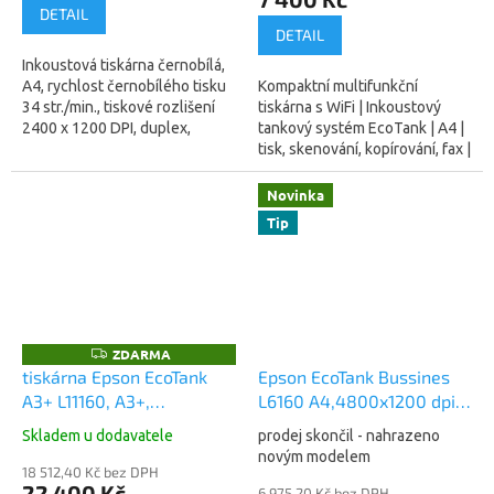
DETAIL
DETAIL
Inkoustová tiskárna černobílá,
A4, rychlost černobílého tisku
Kompaktní multifunkční
34 str./min., tiskové rozlišení
tiskárna s WiFi | Inkoustový
2400 x 1200 DPI, duplex,
tankový systém EcoTank | A4 |
displej, WiFi, LAN, USB a NFC,
tisk, skenování, kopírování, fax |
větší zásobník na papír +...
33 Str./min černobíle, 15
Str./min barevně | rozlišení
Novinka
tisku...
Tip
ZDARMA
Z
D
tiskárna Epson EcoTank
Epson EcoTank Bussines
A
A3+ L11160, A3+,
L6160 A4,4800x1200 dpi,
R
M
32čb/32barva ppm, USB,
33/20 ppm, Wifi
A
Skladem u dodavatele
prodej skončil - nahrazeno
WiFi, LAN, DUPLEX
(C11CG21402)
novým modelem
(C11CJ04402)
18 512,40 Kč bez DPH
22 400 Kč
6 975,20 Kč bez DPH