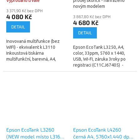
Vyprodáno trvale
prodej skončil - nahrazeno
novým modelem
3 371,90 Kč bez DPH
4 080 Kč
3 867,80 Kč bez DPH
4 680 Kč
DETAIL
DETAIL
Inovovaná multifunkce (bez
WIFI) - ekvivalent k L3110
Epson EcoTank L3250, A4,
Inkoustová tiskárna
color, 33ppm, 5760 x 1440,
multifunkční, barevná, A4,
USB, WI-FI, záruka 3roky po
kopírování a skenování,
registraci (C11CJ67405) -
rychlost černobílého tisku 33
náhrada za model 3150 +
str./min., rychlost...
ekvivalentní model k L3251...
Epson EcoTank L3260
Epson EcoTank L4260
(NEW model místo L3160)
černá A4, 5760x1.440 dpi,