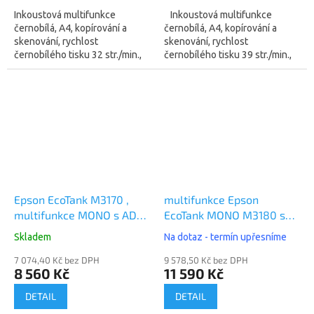
Inkoustová multifunkce
Inkoustová multifunkce
černobílá, A4, kopírování a
černobílá, A4, kopírování a
skenování, rychlost
skenování, rychlost
černobílého tisku 32 str./min.,
černobílého tisku 39 str./min.,
tiskové rozlišení 1440 x 720
tiskové rozlišení 1200 x 2400
DPI, tankový systém, displej,
DPI, tankový systém, displej,
WiFi a USB...
WiFi, USB,...
Epson EcoTank M3170 ,
multifunkce Epson
multifunkce MONO s ADF,
EcoTank MONO M3180 s
USB, WIFI, LAN, FAX,
ADF, PostScript , USB,
Skladem
Na dotaz - termín upřesníme
DUPLEX, 39str., 12W
WIFI, LAN, FAX, DUPLEX,
(C11CG92403)
7 074,40 Kč bez DPH
39str., 12W (C11CG93403)
9 578,50 Kč bez DPH
8 560 Kč
11 590 Kč
DETAIL
DETAIL