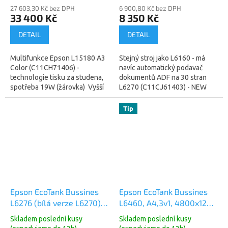
Tank Printer (C11CH71406)
27 603,30 Kč bez DPH
(C11CJ61403)
6 900,80 Kč bez DPH
33 400 Kč
8 350 Kč
DETAIL
DETAIL
Multifunkce Epson L15180 A3
Stejný stroj jako L6160 - má
Color (C11CH71406) -
navíc automatický podavač
technologie tisku za studena,
dokumentů ADF na 30 stran
spotřeba 19W (žárovka) Vyšší
L6270 (C11CJ61403) - NEW
model z řady L15150 a L15160
model je L6370/L6376
- L15180 je stroj...
Inkoustová tiskárna
Tip
multifunkční,...
Epson EcoTank Bussines
Epson EcoTank Bussines
L6276 (bílá verze L6270)
L6460, A4,3v1, 4800x1200
A4,4800x1200 dpi, 33/20
dpi, 37ppm, USB, Duplex,
Skladem poslední kusy
Skladem poslední kusy
ppm, Wifi, LAN
3roky (C11CJ89403)