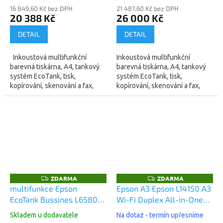
DUPLEX, 19W (C11CJ30402)
16 849,60 Kč bez DPH
DUPLEX, 19W (C11CJ29402)
21 487,60 Kč bez DPH
20 388 Kč
26 000 Kč
DETAIL
DETAIL
Inkoustová multifunkční
Inkoustová multifunkční
barevná tiskárna, A4, tankový
barevná tiskárna, A4, tankový
systém EcoTank, tisk,
systém EcoTank, tisk,
kopírování, skenování a fax,
kopírování, skenování a fax,
DADF skener, rychlost tisku 33
DADF skener, rychlost tisku 33
Str./min černobíle, 22 Str./min...
Str./min černobíle, 32 Str./min...
ZDARMA
ZDARMA
Z
Z
D
D
multifunkce Epson
Epson A3 Epson L14150 A3
A
A
EcoTank Bussines L6580
Wi-Fi Duplex All-in-One
R
R
M
M
A4, PostScript, tisk z USB,
Ink Tank Printer
A
A
Skladem u dodavatele
Na dotaz - termín upřesníme
Wlan zabezpečení,
(C11CH96402)