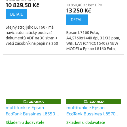
10 829,50 Kč
10 950,40 Kč bez DPH
13 250 Kč
DETAIL
DETAIL
Stejný stroj jako L6160 - má
navíc automatický podavač
Epson L7160 Foto,
dokumentů ADF na 30 stran +
A4,5760x1440 dpi, 32/32 ppm,
větší zásobník na papír na 250
Wifi, LAN (C11CG15402) NEW
str. A4 + FAX Inkoustová
MODEL= Epson L8160 Foto,
tiskárna multifunkční,...
6inkoustů, A4,5760x1440 dpi,
16/12 ppm, Wifi, LAN
(C11CJ20402)...
ZDARMA
ZDARMA
Z
Z
D
D
multifunkce Epson
multifunkce Epson
A
A
EcoTank Bussines L6550
EcoTank Bussines L6570
R
R
M
M
A4, 4800x2400 dpi, 33/22
A4, 4800x2400 dpi, 33/32
A
A
Skladem u dodavatele
Skladem u dodavatele
ppm, USB, Wifi, LAN, FAX,
ppm, USB, Wifi, LAN, FAX,