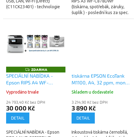
USB, LAN, Wi-Fi (Direct)
RIPS A3 WF-C878DWF
(C11CK23401) - technologie
(tiskárna, spotřebák, záruky,
tisku za studena , spotřeba
šuplík ) - poslední kus za spec.
27W (žárovka) (záruka 12
cenu Speciální nabídka
měsíců) Inkoustová...
obsahuje tyto položky : /1/...
ZDARMA
Z
D
SPECIÁLNÍ NABÍDKA -
tiskárna EPSON EcoTank
A
Epson RIPS A4 WF-
M1100, A4, 32 ppm, mono
R
M
C579RDWF (tiskárna +
(C11CG95403)
A
Vyprodáno trvale
Skladem u dodavatele
spotřebák čb/bar 10k/5k +
záruka 36měsíců OSS)
24 793,40 Kč bez DPH
3 214,90 Kč bez DPH
30 000 Kč
3 890 Kč
DETAIL
DETAIL
SPECIÁLNÍ NABÍDKA - Epson
Inkoustová tiskárna černobílá,