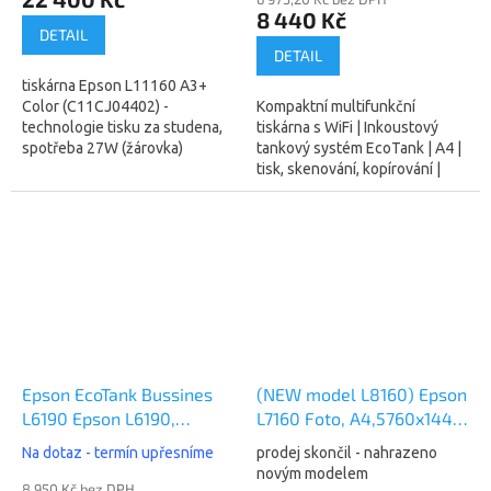
8 440 Kč
DETAIL
DETAIL
tiskárna Epson L11160 A3+
Color (C11CJ04402) -
Kompaktní multifunkční
technologie tisku za studena,
tiskárna s WiFi | Inkoustový
spotřeba 27W (žárovka)
tankový systém EcoTank | A4 |
Inkoustová tiskárna, barevná,
tisk, skenování, kopírování |
A3, rychlost černobílého tisku
automatický oboustranný tisk |
32...
33 Str./min černobíle, 20
Str./min...
Epson EcoTank Bussines
(NEW model L8160) Epson
L6190 Epson L6190,
L7160 Foto, A4,5760x1440
A4,4800x1200 dpi, 33/ 20
dpi, 32/32 ppm, Wifi, LAN
Na dotaz - termín upřesníme
prodej skončil - nahrazeno
ppm, Wifi (C11CG19402)
(C11CG15402)
novým modelem
8 950 Kč bez DPH