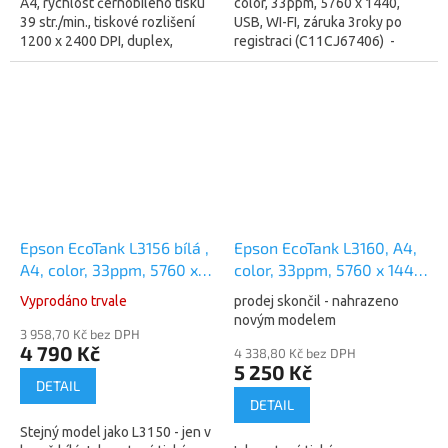
A4, rychlost černobílého tisku
color, 33ppm, 5760 x 1440,
39 str./min., tiskové rozlišení
USB, WI-FI, záruka 3roky po
1200 x 2400 DPI, duplex,
registraci (C11CJ67406) -
tankový systém, WiFi, LAN a
náhrada za model L3150
USB. Po registraci 3 roky...
Inkoustová tiskárna
multifunkční,...
Epson EcoTank L3156 bílá ,
Epson EcoTank L3160, A4,
A4, color, 33ppm, 5760 x
color, 33ppm, 5760 x 1440
1440 (C11CG86413) - stejný
(C11CH42403)
Vyprodáno trvale
prodej skončil - nahrazeno
model jako L3150, jen v
novým modelem
bílé barvě
3 958,70 Kč bez DPH
4 790 Kč
4 338,80 Kč bez DPH
5 250 Kč
DETAIL
DETAIL
Stejný model jako L3150 - jen v