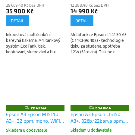
síť.protokol iPv4,iPv6,
29 669,40 Kč bez DPH
12 388,40 Kč bez DPH
35 900 Kč
14 990 Kč
4800x2400 dpi, 33/32
ppm, USB, Wifi, LAN, FAX,
DETAIL
DETAIL
DUPLEX, 19W (C11CJ28402)
Inkoustová multifunkční
Multifunkce Epson L14150 A3
barevná tiskárna, A4, tankový
(C11CH96402) - technologie
systém EcoTank, tisk,
tisku za studena, spotřeba
kopírování, skenování a fax,
12W (žárovka) Tisk bez
PostScript, přímý tisk z USB,
inkoustových kazetTato
Wlan zabezpečení, síť.protokol
kompaktní a rychlá
iPv4,iPv6,...
multifunkční...
ZDARMA
ZDARMA
Z
Z
D
D
Epson A3 Epson M15140,
Epson A3 Epson L15150,
A
A
A3+, 32 ppm, mono, WiFi,
A3+, 32čb/22barva ppm,
R
R
M
M
duplex, All-in-One, Ink
WiFi, LAN, duplex, All-in-
A
A
Skladem u dodavatele
Skladem u dodavatele
Tank Printer (C11CJ41402)
One, Ink Tank Printer