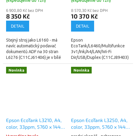
(expedujeme do 12h)
(expedujeme do 12h)
(C11CJ61406) (stejná jako
6 900,80 Kč bez DPH
8 570,30 Kč bez DPH
L6270 černá)
8 350 Kč
10 370 Kč
DETAIL
DETAIL
Stejný stroj jako L6160 - má
Epson
navíc automatický podavač
EcoTank/L6460/Multifunkce
dokumentů ADF na 30 stran
3v1/Ink/A4/LAN/Wi-Fi
L6276 (C11CJ61406) je v bílé
Dir/USB/Duplex (C11CJ89403)
barvě (NEW model
Tato multifunkční tiskárna
L6370/L6376) ...
formátu A4 nabízí mimořádně
Novinka
Novinka
nízké náklady a vysokou
rychlost tisku...
Epson EcoTank L3210, A4,
Epson EcoTank L3250, A4,
color, 33ppm, 5760 x 1440
color, 33ppm, 5760 x 1440
(C11CJ68401)
(C11CJ67405)