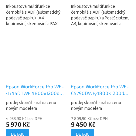
Inkoustová multifunkce
Inkoustová multifunkce
černobílá s ADF (automatický
černobílá s ADF (automatický
podavač papíru) , A4,
podavač papíru) a PostSciptem,
kopírování, skenování a FAX,
A4, kopírování, skenování a
rychlost černobílého tisku 39
FAX, rychlost černobílého tisku
str./min., tiskové rozlišení 1200
39 str./min., tiskové rozlišení...
x 2400...
Epson WorkForce Pro WF-
Epson WorkForce Pro WF-
4745DTWF,4800x1200dpi,34/30
C5790DWF,4800x1200dpi,34
(C11CF75403) - nahrazeno
(C11CG02401)
prodej skončil - nahrazeno
prodej skončil - nahrazeno
NEW modelem WF-
novým modelem
novým modelem
C4810DTWF (C11CJ05403)
4 933,90 Kč bez DPH
7 809,90 Kč bez DPH
5 970 Kč
9 450 Kč
DETAIL
DETAIL