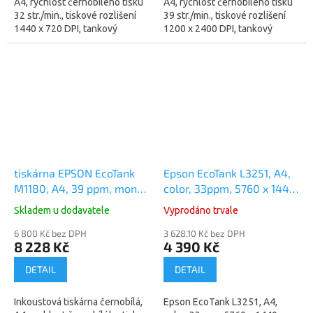
A4, rychlost černobílého tisku
A4, rychlost černobílého tisku
32 str./min., tiskové rozlišení
39 str./min., tiskové rozlišení
1440 x 720 DPI, tankový
1200 x 2400 DPI, tankový
systém, USB, WI-FI . Po
systém, WiFi, LAN a USB. Po
registraci 3 roky záruky...
registraci 3 roky záruky...
tiskárna EPSON EcoTank
Epson EcoTank L3251, A4,
M1180, A4, 39 ppm, mono
color, 33ppm, 5760 x 1440
(C11CG94403)
(C11CJ67406)
Skladem u dodavatele
Vyprodáno trvale
6 800 Kč bez DPH
3 628,10 Kč bez DPH
8 228 Kč
4 390 Kč
DETAIL
DETAIL
Inkoustová tiskárna černobílá,
Epson EcoTank L3251, A4,