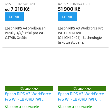
od 5 800 Kč bez DPH
42 892,60 Kč bez DPH
7 018 Kč
51 900 Kč
od
DETAIL
DETAIL
Epson RIPS A4 prodloužení
Epson RIPS A3 WorkForce Pro
záruky 3/4/5 roků pro WF-
WF-C878RDWF
C579R, OnSite
(C11CH60401) - technologie
tisku za studena,
nesmazatelný inkoustový tisk,
spotřeba 42W (žárovka)
. Záruka: 12 měsíců...
ZDARMA
ZDARMA
Z
Z
D
D
Epson RIPS A3 WorkForce
Epson RIPS A3 WorkForce
A
A
Pro WF-C878RDTWF
Pro WF-C878RDTWFC
R
R
M
M
(C11CH60401BB)
(C11CH60401BR)
A
A
Skladem u dodavatele
Skladem u dodavatele