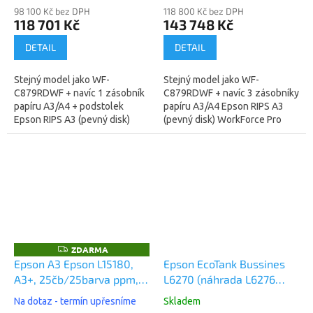
98 100 Kč bez DPH
118 800 Kč bez DPH
118 701 Kč
143 748 Kč
DETAIL
DETAIL
Stejný model jako WF-
Stejný model jako WF-
C879RDWF + navíc 1 zásobník
C879RDWF + navíc 3 zásobníky
papíru A3/A4 + podstolek
papíru A3/A4 Epson RIPS A3
Epson RIPS A3 (pevný disk)
(pevný disk) WorkForce Pro
WorkForce Pro WF-
WF-C879RD3TWFC
C879RDTWFC
(C11CH35401BP) - technologie
(C11CH35401BR) - technologie
tisku za studena,...
tisku za...
ZDARMA
Z
D
Epson A3 Epson L15180,
Epson EcoTank Bussines
A
A3+, 25čb/25barva ppm,
L6270 (náhrada L6276
R
M
PostScript , WiFi, LAN,
bílá) A4,4800x1200 dpi,
A
Na dotaz - termín upřesníme
Skladem
duplex, All-in-One, Ink
33/20 ppm, Wifi, LAN