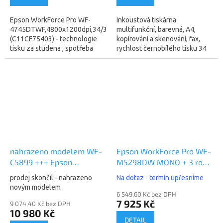
Epson WorkForce Pro WF-
Inkoustová tiskárna
4745DTWF,4800x1200dpi,34/30
multifunkční, barevná, A4,
(C11CF75403) - technologie
kopírování a skenování, fax,
tisku za studena , spotřeba
rychlost černobílého tisku 34
energie: TEC 0,17
str./min., rychlost barevného
kWh/týden (žárovka)
tisku 34 str./min., tiskové
- nahrazeno NEW...
rozlišení...
nahrazeno modelem WF-
Epson WorkForce Pro WF-
C5899 +++ Epson
M5298DW MONO + 3 roky
WorkForce Pro WF-
záruka OnSite
prodej skončil - nahrazeno
Na dotaz - termín upřesníme
M5799DWF MONO
(C11CG08401)
novým modelem
(C11CG04401)
6 549,60 Kč bez DPH
7 925 Kč
9 074,40 Kč bez DPH
10 980 Kč
DETAIL