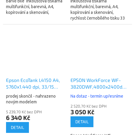
barvě bílé Inkoustová tiskárna
Inkoustová tiskárna
multifunkční, barevná, A4,
multifunkční, barevná, A4,
kopírování a skenování,
kopírování a skenování,
rychlost černobílého tisku 33
rychlost černobílého tisku 33
str./min., rychlost...
str./min., rychlost barevného
tisku 15 str./min., tiskové
rozlišení 5760 x...
Epson EcoTank L4150 A4,
EPSON WorkForce WF-
5760x1.440 dpi, 33/15
3820DWF,4800x2400dpi,35/
ppm, Wifi (C11CG25401)
(C11CJ07403)
prodej skončil - nahrazeno
Na dotaz - termín upřesníme
novým modelem
2 520,70 Kč bez DPH
3 050 Kč
5 239,70 Kč bez DPH
6 340 Kč
DETAIL
DETAIL