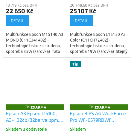
18 719 Kč bez DPH
(C11CH72402)
20 749,60 Kč bez DPH
22 650 Kč
25 107 Kč
DETAIL
DETAIL
Multifunkce Epson M15140 A3
Multifunkce Epson L15150 A3
MONO (C11CJ41402) -
Color (C11CH72402) -
technologie tisku za studena,
technologie tisku za studena,
spotřeba 35W (žárovka) Tato
spotřeba 19W (žárovka) Stejný
černobílá tiskárna EcoTank s
stroj jako vyšší model L15160 -
množstvím funkcí je určena...
má jen pomalejší tisk v...
Tip
ZDARMA
ZDARMA
Z
Z
D
D
Epson A3 Epson L15160,
Epson RIPS A4 WorkForce
A
A
A3+, 32čb/32barva ppm,
Pro WF-C579RDWF
R
R
M
M
WiFi, LAN, duplex, All-in-
(C11CG77401)
A
A
Skladem u dodavatele
Skladem
One, Ink Tank Printer