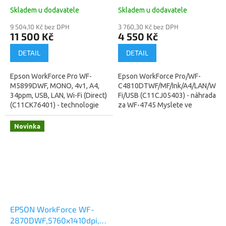
A4, 34ppm, USB, LAN, Wi-
Fi/USB (C11CJ05403) -
Skladem u dodavatele
Skladem u dodavatele
Fi (C11CK76401)
náhrada za WF-4745
9 504,10 Kč bez DPH
3 760,30 Kč bez DPH
11 500 Kč
4 550 Kč
DETAIL
DETAIL
Epson WorkForce Pro WF-
Epson WorkForce Pro/WF-
M5899DWF, MONO, 4v1, A4,
C4810DTWF/MF/Ink/A4/LAN/Wi-
34ppm, USB, LAN, Wi-Fi (Direct)
Fi/USB (C11CJ05403) - náhrada
(C11CK76401) - technologie
za WF-4745 Myslete ve
tisku za studena , spotřeba
velkém s tímto vysoce
27W (žárovka) (záruka 12
kvalitním multifunkčním
Novinka
měsíců, lze...
zařízením s jednostranným...
EPSON WorkForce WF-
2870DWF,5760x1410dpi,33/18