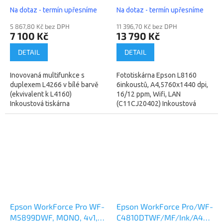
ppm, duplex, Wifi
dpi, 16/12 ppm, Wifi, LAN
Na dotaz - termín upřesníme
Na dotaz - termín upřesníme
(C11CJ63414)
(C11CJ20402)
5 867,80 Kč bez DPH
11 396,70 Kč bez DPH
7 100 Kč
13 790 Kč
DETAIL
DETAIL
Inovovaná multifunkce s
Fototiskárna Epson L8160
duplexem L4266 v bílé barvě
6inkoustů, A4,5760x1440 dpi,
(ekvivalent k L4160)
16/12 ppm, Wifi, LAN
Inkoustová tiskárna
(C11CJ20402) Inkoustová
multifunkční, barevná, A4,
tiskárna multifunkční, barevná,
kopírování a skenování,
A4, kopírování a skenování,
rychlost černobílého tisku 33...
vhodná na...
Epson WorkForce Pro WF-
Epson WorkForce Pro/WF-
M5899DWF, MONO, 4v1,
C4810DTWF/MF/Ink/A4/LAN