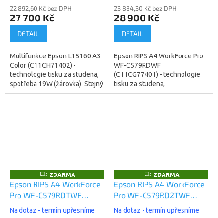
(C11CH71402)
22 892,60 Kč bez DPH
23 884,30 Kč bez DPH
27 700 Kč
28 900 Kč
DETAIL
DETAIL
Multifunkce Epson L15160 A3
Epson RIPS A4 WorkForce Pro
Color (C11CH71402) -
WF-C579RDWF
technologie tisku za studena,
(C11CG77401) - technologie
spotřeba 19W (žárovka) Stejný
tisku za studena,
stroj jako nižší model L15150 -
nesmazatelný inkoustový tisk,
má rychlejší tisk v...
spotřeba 29W (žárovka)
. Záruka: 12 měsíců...
ZDARMA
ZDARMA
Z
Z
D
D
Epson RIPS A4 WorkForce
Epson RIPS A4 WorkForce
A
A
Pro WF-C579RDTWF
Pro WF-C579RD2TWF
R
R
M
M
(C11CG77401BB)
(C11CG77401BR)
A
A
Na dotaz - termín upřesníme
Na dotaz - termín upřesníme