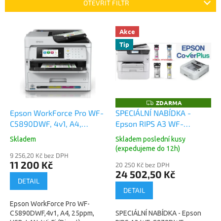
p
OTEVŘÍT FILTR
r
o
V
Akce
d
ý
u
Tip
p
k
i
t
s
ů
p
r
o
ZDARMA
Z
D
d
Epson WorkForce Pro WF-
SPECIÁLNÍ NABÍDKA -
A
u
C5890DWF, 4v1, A4,
Epson RIPS A3 WF-
R
M
k
25ppm, USB, LAN, Wi-Fi
C878DWF (tiskárna ,
A
Skladem
Skladem poslední kusy
t
(Direct) (C11CK23401)
spotřebák, záruky, šuplík)
(expedujeme do 12h)
ů
9 256,20 Kč bez DPH
11 200 Kč
20 250 Kč bez DPH
24 502,50 Kč
DETAIL
DETAIL
Epson WorkForce Pro WF-
C5890DWF,4v1, A4, 25ppm,
SPECIÁLNÍ NABÍDKA - Epson