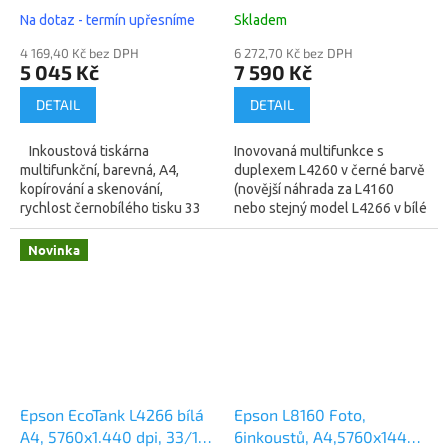
, A4, color, 33ppm, 5760 x
33/15 ppm, duplex, Wifi
Na dotaz - termín upřesníme
Skladem
1440 (C11CJ66407)
(C11CJ63409) (novější
4 169,40 Kč bez DPH
náhrada za L4160 nebo
6 272,70 Kč bez DPH
5 045 Kč
7 590 Kč
stejný model L4266 v bílé
barvě )
DETAIL
DETAIL
Inkoustová tiskárna
Inovovaná multifunkce s
multifunkční, barevná, A4,
duplexem L4260 v černé barvě
kopírování a skenování,
(novější náhrada za L4160
rychlost černobílého tisku 33
nebo stejný model L4266 v bílé
str./min., rychlost barevného
barvě ) Inkoustová tiskárna
tisku 15 str./min., tiskové
multifunkční, barevná, A4,
Novinka
rozlišení 5760...
kopírování...
Epson EcoTank L4266 bílá
Epson L8160 Foto,
A4, 5760x1.440 dpi, 33/15
6inkoustů, A4,5760x1440