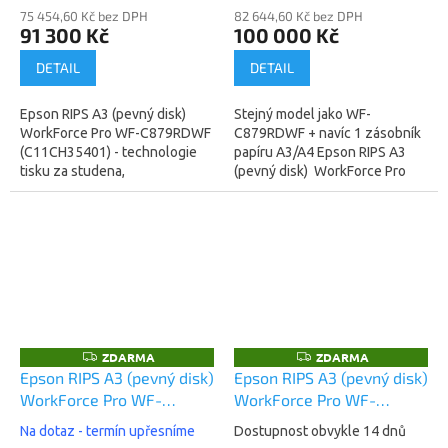
75 454,60 Kč bez DPH
82 644,60 Kč bez DPH
91 300 Kč
100 000 Kč
DETAIL
DETAIL
Epson RIPS A3 (pevný disk)
Stejný model jako WF-
WorkForce Pro WF-C879RDWF
C879RDWF + navíc 1 zásobník
(C11CH35401) - technologie
papíru A3/A4 Epson RIPS A3
tisku za studena,
(pevný disk) WorkForce Pro
nesmazatelný inkoustový tisk,
WF-C879RDTWF
spotřeba 54W (žárovka)...
(C11CH35401BB) -
technologie tisku za studena,...
ZDARMA
ZDARMA
Z
Z
D
D
Epson RIPS A3 (pevný disk)
Epson RIPS A3 (pevný disk)
A
A
WorkForce Pro WF-
WorkForce Pro WF-
R
R
M
M
C879RDTWFC
C879RD3TWFC
A
A
Na dotaz - termín upřesníme
Dostupnost obvykle 14 dnů
(C11CH35401BR)
(C11CH35401BP)