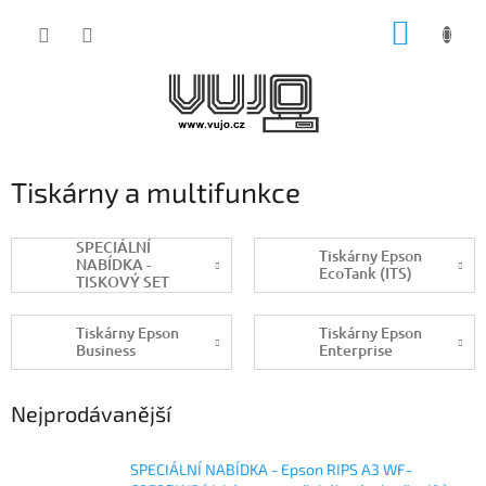
Přejít
NÁKUP
na
obsah
KOŠÍK
Tiskárny a multifunkce
SPECIÁLNÍ
Tiskárny Epson
NABÍDKA -
EcoTank (ITS)
TISKOVÝ SET
(tiskárna RIPS A4
+ spotřebák
Tiskárny Epson
Tiskárny Epson
10k/5k + záruka
Business
Enterprise
36měs)
Nejprodávanější
SPECIÁLNÍ NABÍDKA - Epson RIPS A3 WF-