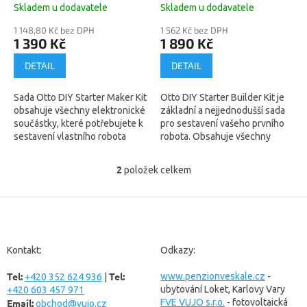
k
Skladem u dodavatele
Skladem u dodavatele
t
ů
1 148,80 Kč bez DPH
1 562 Kč bez DPH
1 390 Kč
1 890 Kč
DETAIL
DETAIL
Sada Otto DIY Starter Maker Kit
Otto DIY Starter Builder Kit je
obsahuje všechny elektronické
základní a nejjednodušší sada
součástky, které potřebujete k
pro sestavení vašeho prvního
sestavení vlastního robota
robota. Obsahuje všechny
Otto DIY. Plastové díly stačí
elektronické součástky (stejně
vytisknout na 3D...
jako Otto DIY Starter Maker...
2
položek celkem
O
v
l
Z
á
á
d
p
a
a
Kontakt:
Odkazy:
c
t
í
Tel:
Tel:
í
www.penzionveskale.cz
-
+420 352 624 936
|
p
ubytování Loket, Karlovy Vary
+420 603 457 971
r
Email:
FVE VUJO s.r.o.
- fotovoltaická
v
obchod@vujo.cz