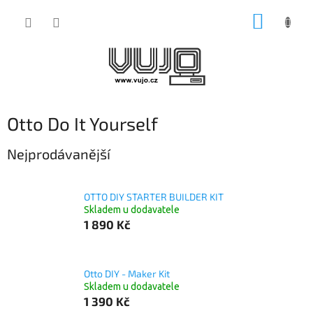
Přejít
NÁKUP
na
obsah
KOŠÍK
Otto Do It Yourself
Nejprodávanější
OTTO DIY STARTER BUILDER KIT
Skladem u dodavatele
1 890 Kč
Otto DIY - Maker Kit
Skladem u dodavatele
1 390 Kč