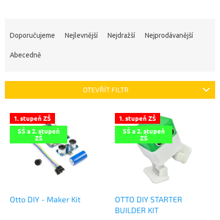
Ř
a
Doporučujeme
Nejlevnější
Nejdražší
Nejprodávanější
z
e
Abecedně
n
í
p
OTEVŘÍT FILTR
r
o
V
1. stupeň ZŠ
1. stupeň ZŠ
d
ý
u
SŠ a 2. stupeň
SŠ a 2. stupeň
p
ZŠ
ZŠ
k
i
t
s
ů
p
r
o
d
Otto DIY - Maker Kit
OTTO DIY STARTER
u
BUILDER KIT