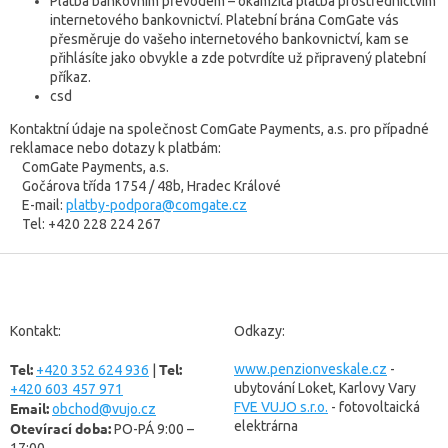
Platba bankovním převodem – okamžitá platba prostřednictvím
internetového bankovnictví. Platební brána ComGate vás
přesměruje do vašeho internetového bankovnictví, kam se
přihlásíte jako obvykle a zde potvrdíte už připravený platební
příkaz.
csd
Kontaktní údaje na společnost ComGate Payments, a.s. pro případné
reklamace nebo dotazy k platbám:
ComGate Payments, a.s.
Gočárova třída 1754 / 48b, Hradec Králové
E-mail:
platby-podpora@comgate.cz
Tel: +420 228 224 267
Z
á
p
a
Kontakt:
Odkazy:
t
Tel:
Tel:
í
www.penzionveskale.cz
-
+420 352 624 936
|
ubytování Loket, Karlovy Vary
+420 603 457 971
Email:
FVE VUJO s.r.o.
- fotovoltaická
obchod@vujo.cz
elektrárna
Otevírací doba:
PO-PÁ 9:00 –
17:00