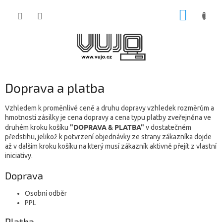
Přejít
NÁKUP
na
obsah
KOŠÍK
Doprava a platba
Vzhledem k proměnlivé ceně a druhu dopravy vzhledek rozměrům a
hmotnosti zásilky je cena dopravy a cena typu platby zveřejněna ve
"DOPRAVA & PLATBA"
druhém kroku košíku
v dostatečném
předstihu, jelikož k potvrzení objednávky ze strany zákazníka dojde
až v dalším kroku košíku na který musí zákazník aktivně přejít z vlastní
iniciativy.
Doprava
Osobní odběr
PPL
Platba