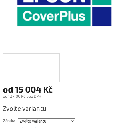
od
15 004 Kč
od
12 400 Kč
bez DPH
Měrná
Zvolte variantu
cena:
Záruka