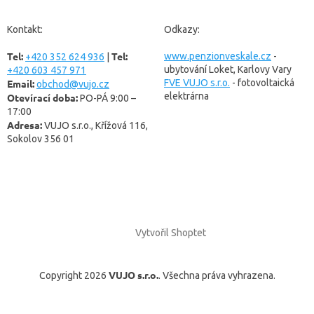
p
a
Kontakt:
Odkazy:
t
Tel:
Tel:
í
www.penzionveskale.cz
-
+420 352 624 936
|
ubytování Loket, Karlovy Vary
+420 603 457 971
Email:
FVE VUJO s.r.o.
- fotovoltaická
obchod@vujo.cz
elektrárna
Otevírací doba:
PO-PÁ 9:00 –
17:00
Adresa:
VUJO s.r.o., Křížová 116,
Sokolov 356 01
Vytvořil Shoptet
VUJO s.r.o.
Copyright 2026
. Všechna práva vyhrazena.