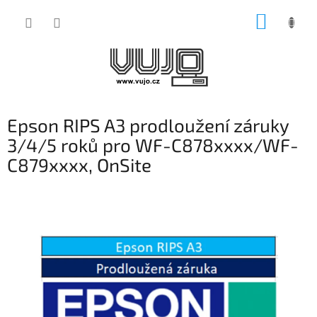
Přejít
NÁKUP
na
obsah
KOŠÍK
Epson RIPS A3 prodloužení záruky
3/4/5 roků pro WF-C878xxxx/WF-
C879xxxx, OnSite