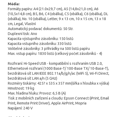
Média:
Formáty papíru: A4 (21.0x29,7 cm), A5 (14,8x21,0 cm), A6
(10,5x14,8 cm), B5, B6, C4 (obálka), C5 (obálka), C6 (obálka), DL
(obálka), No. 10 (obálka), Letter, 9 x 13 cm, 10 x 15 cm, 13 x 18
cm, Legal, Vlastní
Automatický podavač dokumentů: 50 Str.
Duplexní tisk: Ano
Kapacita výstupního zásobníku: 150 listů
Kapacita vstupního zásobníku: 330 listů
Volitelné zásobníky: 3 přihrádky na 500 listů papíru
Max. vstup papíru: 1830 listů (celkový počet zásobníků - 4)
Rozhraní: Hi-Speed USB - kompatibilní s rozhraním USB 2.0,
Ethernetové rozhraní (1000 Base-T/ 100-Base TX/ 10-Base-T),
bezdrátová síť LAN IEEE 802.11a/b/g/n/ac (WiFi 5), Wi-Fi Direct,
bezdrátová síť LAN a/n (5 GHz)
Rozměry tiskárny: 425? x 535 x 357 mm(šířka x hloubka x výška)
Hmotnost: 19 kg
Max. hladina hluku: Provoz: 6,5 B (A)
Tisk z mobilních zařízení a cloudu: Epson Connect (iPrint, Email
Print, Remote Print Driver), Apple AirPrint, Mopria
Napájení: 240 V