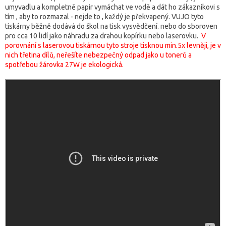
umyvadlu a kompletně papir vymáchat ve vodě a dát ho zákazníkovi s
tím , aby to rozmazal - nejde to , každý je překvapený. VUJO tyto
tiskárny běžně dodává do škol na tisk vysvědčení. nebo do sboroven
pro cca 10 lidí jako náhradu za drahou kopírku nebo laserovku.
V
porovnání s laserovou tiskárnou tyto stroje tisknou min.5x levněji, je v
nich třetina dílů, neřešíte nebezpečný odpad jako u tonerů a
spotřebou žárovka 27W je ekologická.