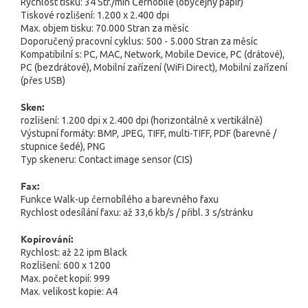
Rychlost tisku: 34 Str./min Černobíle (obyčejný papír)
Tiskové rozlišení: 1.200 x 2.400 dpi
Max. objem tisku: 70.000 Stran za měsíc
Doporučený pracovní cyklus: 500 - 5.000 Stran za měsíc
Kompatibilní s: PC, MAC, Network, Mobile Device, PC (drátové),
PC (bezdrátové), Mobilní zařízení (WiFi Direct), Mobilní zařízení
(přes USB)
Sken:
rozlišení: 1.200 dpi x 2.400 dpi (horizontálně x vertikálně)
Výstupní formáty: BMP, JPEG, TIFF, multi-TIFF, PDF (barevně /
stupnice šedé), PNG
Typ skeneru: Contact image sensor (CIS)
Fax:
Funkce Walk-up černobílého a barevného faxu
Rychlost odesílání faxu: až 33,6 kb/s / přibl. 3 s/stránku
Kopírování:
Rychlost: až 22 ipm Black
Rozlišení: 600 x 1200
Max. počet kopií: 999
Max. velikost kopie: A4