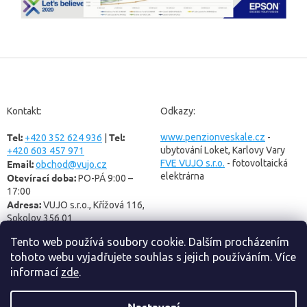
Z
á
p
a
Kontakt:
Odkazy:
t
Tel:
Tel:
í
www.penzionveskale.cz
-
+420 352 624 936
|
ubytování Loket, Karlovy Vary
+420 603 457 971
Email:
FVE VUJO s.r.o.
- fotovoltaická
obchod@vujo.cz
elektrárna
Otevírací doba:
PO-PÁ 9:00 –
17:00
Adresa:
VUJO s.r.o., Křížová 116,
Sokolov 356 01
Tento web používá soubory cookie. Dalším procházením
tohoto webu vyjadřujete souhlas s jejich používáním. Více
informací
zde
.
Nastavení