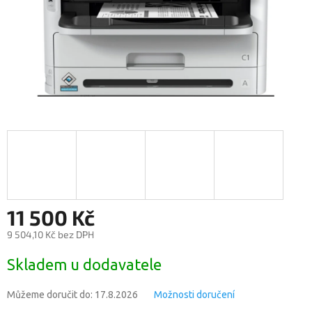
11 500 Kč
9 504,10 Kč bez DPH
Měrná
Skladem u dodavatele
cena:
Můžeme doručit do:
17.8.2026
Možnosti doručení