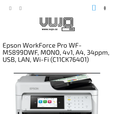
Přejít
NÁKUP
na
obsah
KOŠÍK
Epson WorkForce Pro WF-
M5899DWF, MONO, 4v1, A4, 34ppm,
USB, LAN, Wi-Fi (C11CK76401)