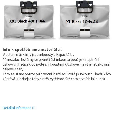
Info k spotřebnímu materiálu :
V balení u tiskárny jsou inkousty o kapacitě L .
Při instalaci tiskárny se prvně část inkoustu použije k naplnění
tiskových hadiček od pytle s inkoustem k tiskové hlavě a natlakování
tiskové cesty .
Toto se stane pouze při prvotní instalaci . Poté již inkoust v hadičkách
zůstává . Počítejte tedy s nižší výtěžností těchto prvních inkoustů .
Detailní informace