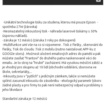
-Unikátní technologie tisku za studena, kterou má pouze Epson -
spotřeba 27W (žárovka)
-Nesmazatelný inkoustový tisk - náhrada laserové tiskárny s 50%
úsporou nákladů.
-záruka je 12 měsíců (záruka 3 roky po dokoupení)
-Multifunkce umí vše na co si vzpomene . Tisk z flešky , skenování do
flešky, Tisk do cloudu .Tisk z mobilu (nutno naistalovat APP-ku z
GOOGle storu) . Možnost uložení emailových adres do paměti a pak
můžete zasílat "Frantovi" do druhého patra naskenované věci do
emailu. Je to stroj na "hrubé" zacházení. Má vysokou měsíční zátěž a
je vhodný pro skupinu až 10 lidí (obchodní oddělění, sborovna ve
škole, sekretariáty,...
-Inkousty jsou v "pytlích" s jedičným zámkem, takže si nemůžete
splést zasunutí inkoustu do zásobníku - ekologický parametr (skoro
žádné plasty a pro firmy to pak není nebezpečný odpad a problémy s
jeho likvidace
Standartní záruka je 12 měsíců