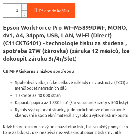
Přidat do košíku
Epson WorkForce Pro WF-M5899DWF, MONO,
4v1, A4, 34ppm, USB, LAN, Wi-Fi (Direct)
(C11CK76401) - technologie tisku za studena ,
spotřeba 27W (žárovka) (záruka 12 měsíců, lze
dokoupit záruku 3r/4r/5let
)
ČB MFP tiskárna s nízkou spotřebou
Spolehlivá volba, nízké celkové náklady na vlastnictví (TCO) a
menší počet náhradních dílů
Tiskněte až 40 000 stran
Kapacita papíru až 1 830 listů (3 × volitelné kazety s 500 listy)
Rychlý výstup první stránky, jednoprůchodové oboustranné
skenování a spotřební materiál s vysokou výtěžností inkoustu
Když řeknete inkoustový nesmazatelný tisk , tak si každý pomyslí co
to je za blbost , pak nezbývá než vytisknout papír z tiskárny , jít k