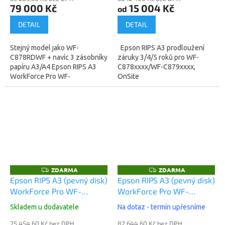
79 000 Kč
15 004 Kč
od
DETAIL
DETAIL
Stejný model jako WF-
Epson RIPS A3 prodloužení
C878RDWF + navíc 3 zásobníky
záruky 3/4/5 roků pro WF-
papíru A3/A4 Epson RIPS A3
C878xxxx/WF-C879xxxx,
WorkForce Pro WF-
OnSite
C878RD3TWFC
(C11CH60401BP) - technologie
tisku za studena,
nesmazatelný...
ZDARMA
ZDARMA
Z
Z
D
D
Epson RIPS A3 (pevný disk)
Epson RIPS A3 (pevný disk)
A
A
WorkForce Pro WF-
WorkForce Pro WF-
R
R
M
M
C879RDWF (C11CH35401)
C879RDTWF
A
A
Skladem u dodavatele
Na dotaz - termín upřesníme
(C11CH35401BB)
75 454,60 Kč bez DPH
82 644,60 Kč bez DPH