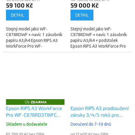
59 100 Kč
59 000 Kč
DETAIL
DETAIL
Stejný model jako WF-
Stejný model jako WF-
C878RDWF + navíc 1 zásobník
C878RDWF + navíc 1 zásobník
papíru A3/A4 Epson RIPS A3
papíru A3/A4 + podstolek
WorkForce Pro WF-
Epson RIPS A3 WorkForce Pro
C878RDTWF
WF-C878RDTWFC
(C11CH60401BB) -
(C11CH60401BR) - technologie
technologie tisku za studena,
tisku za studena,...
nesmazatelný...
ZDARMA
Z
D
Epson RIPS A3 WorkForce
Epson RIPS A3 prodloužení
A
Pro WF-C878RD3TWFC
záruky 3/4/5 roků pro
R
M
(C11CH60401BP)
WF-C878xxxx/WF-
A
Skladem u dodavatele
Doručení do 7-10 dnů
C879xxxx, OnSite
65 289,30 Kč bez DPH
od 12 400 Kč bez DPH