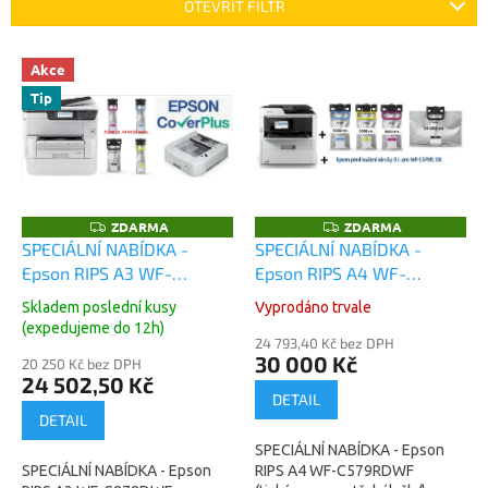
p
OTEVŘÍT FILTR
r
o
V
Akce
d
ý
u
Tip
p
k
i
t
s
ů
p
r
o
ZDARMA
ZDARMA
Z
Z
D
D
d
SPECIÁLNÍ NABÍDKA -
SPECIÁLNÍ NABÍDKA -
A
A
u
Epson RIPS A3 WF-
Epson RIPS A4 WF-
R
R
M
M
k
C878DWF (tiskárna ,
C579RDWF (tiskárna +
A
A
Skladem poslední kusy
Vyprodáno trvale
t
spotřebák, záruky, šuplík)
spotřebák čb/bar 10k/5k +
(expedujeme do 12h)
ů
záruka 36měsíců OSS)
24 793,40 Kč bez DPH
30 000 Kč
20 250 Kč bez DPH
24 502,50 Kč
DETAIL
DETAIL
SPECIÁLNÍ NABÍDKA - Epson
SPECIÁLNÍ NABÍDKA - Epson
RIPS A4 WF-C579RDWF