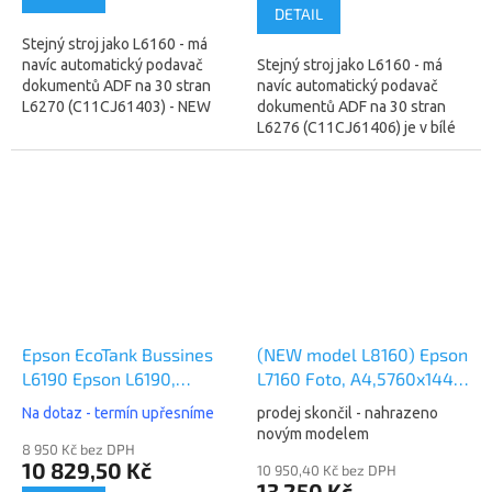
DETAIL
Stejný stroj jako L6160 - má
navíc automatický podavač
Stejný stroj jako L6160 - má
dokumentů ADF na 30 stran
navíc automatický podavač
L6270 (C11CJ61403) - NEW
dokumentů ADF na 30 stran
model je L6370/L6376
L6276 (C11CJ61406) je v bílé
Inkoustová tiskárna
barvě (NEW model
multifunkční,...
L6370/L6376) ...
Epson EcoTank Bussines
(NEW model L8160) Epson
L6190 Epson L6190,
L7160 Foto, A4,5760x1440
A4,4800x1200 dpi, 33/ 20
dpi, 32/32 ppm, Wifi, LAN
Na dotaz - termín upřesníme
prodej skončil - nahrazeno
ppm, Wifi (C11CG19402)
(C11CG15402)
novým modelem
8 950 Kč bez DPH
10 829,50 Kč
10 950,40 Kč bez DPH
13 250 Kč