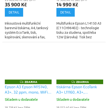
síť.protokol iPv4,iPv6,
35 900 Kč
14 990 Kč
4800x2400 dpi, 33/32
ppm, USB, Wifi, LAN, FAX,
DETAIL
DETAIL
DUPLEX, 19W (C11CJ28402)
Inkoustová multifunkční
Multifunkce Epson L14150 A3
barevná tiskárna, A4, tankový
(C11CH96402) - technologie
systém EcoTank, tisk,
tisku za studena, spotřeba
kopírování, skenování a fax,
12W (žárovka) Tisk bez
PostScript, přímý tisk z USB,
inkoustových kazetTato
Wlan zabezpečení, síť.protokol
kompaktní a rychlá
iPv4,iPv6,...
multifunkční...
ZDARMA
ZDARMA
Z
Z
D
D
Epson A3 Epson M15140,
tiskárna Epson EcoTank
A
A
A3+, 32 ppm, mono, WiFi,
A3+ L11160, A3+,
R
R
M
M
duplex, All-in-One, Ink
32čb/32barva ppm, USB,
A
A
Skladem u dodavatele
Skladem u dodavatele
Tank Printer (C11CJ41402)
WiFi, LAN, DUPLEX
18 719 Kč bez DPH
(C11CJ04402)
18 512,40 Kč bez DPH