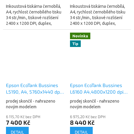
Inkoustová tiskárna černobílá,
Inkoustová tiskárna černobílá,
A4, rychlost černobílého tisku
A4, rychlost černobílého tisku
34 str./min., tiskové rozlišení
34 str./min., tiskové rozlišení
2400 x 1200 DPI, duplex,
2400 x 1200 DPI, duplex,
displej, WiFi, LAN, USB a NFC.
displej, WiFi, LAN, USB a NFC,
Základní funkce...
větší zásobník na papír +...
Novinka
Tip
Epson EcoTank Bussines
Epson EcoTank Bussines
L5190, A4, 5760x1440 dpi,
L6160 A4,4800x1200 dpi,
33str/15ppm, Wi-Fi , fax,
33/20 ppm, Wifi
prodej skončil - nahrazeno
prodej skončil - nahrazeno
ADF, All-in-One Ink Printer,
(C11CG21402)
novým modelem
novým modelem
33p (C11CG85403)
6 115,70 Kč bez DPH
6 975,20 Kč bez DPH
7 400 Kč
8 440 Kč
DETAIL
DETAIL