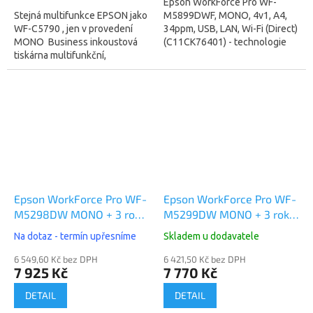
Epson WorkForce Pro WF-
Stejná multifunkce EPSON jako
M5899DWF, MONO, 4v1, A4,
WF-C5790 , jen v provedení
34ppm, USB, LAN, Wi-Fi (Direct)
MONO Business inkoustová
(C11CK76401) - technologie
tiskárna multifunkční,
tisku za studena , spotřeba
černobílá, A4, kopírování a
27W (žárovka) (záruka 12
skenování, fax, rychlost
měsíců, lze...
černobílého tisku...
Epson WorkForce Pro WF-
Epson WorkForce Pro WF-
M5298DW MONO + 3 roky
M5299DW MONO + 3 roky
záruka OnSite
záruka OnSite
Na dotaz - termín upřesníme
Skladem u dodavatele
(C11CG08401)
(C11CG07401)
6 549,60 Kč bez DPH
6 421,50 Kč bez DPH
7 925 Kč
7 770 Kč
DETAIL
DETAIL