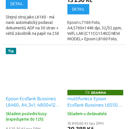
DETAIL
DETAIL
Stejný stroj jako L6160 - má
navíc automatický podavač
Epson L7160 Foto,
dokumentů ADF na 30 stran +
A4,5760x1440 dpi, 32/32 ppm,
větší zásobník na papír na 250
Wifi, LAN (C11CG15402) NEW
str. A4 + FAX Inkoustová
MODEL= Epson L8160 Foto,
tiskárna multifunkční,...
6inkoustů, A4,5760x1440 dpi,
16/12 ppm, Wifi, LAN
Tip
(C11CJ20402)...
ZDARMA
Z
D
Epson EcoTank Bussines
multifunkce Epson
A
L6460, A4,3v1, 4800x1200
EcoTank Bussines L6550
R
M
dpi, 37ppm, USB, Duplex,
A4, 4800x2400 dpi, 33/22
A
Skladem poslední kusy
Skladem u dodavatele
3roky (C11CJ89403)
ppm, USB, Wifi, LAN, FAX,
(expedujeme do 12h)
DUPLEX, 19W (C11CJ30402)
16 849,60 Kč bez DPH
20 388 Kč
8 570,30 Kč bez DPH