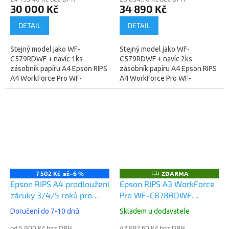
30 000 Kč
34 890 Kč
DETAIL
DETAIL
Stejný model jako WF-
Stejný model jako WF-
C579RDWF + navíc 1ks
C579RDWF + navíc 2ks
zásobník papíru A4 Epson RIPS
zásobník papíru A4 Epson RIPS
A4 WorkForce Pro WF-
A4 WorkForce Pro WF-
C579RDTWF
C579RD2TWF
(C11CG77401BB) -
(C11CG77401BR) - technologie
technologie tisku za studena,
tisku za studena,
nesmazatelný...
nesmazatelný...
až
ZDARMA
Z
7 502 Kč
–6 %
D
Epson RIPS A4 prodloužení
Epson RIPS A3 WorkForce
A
záruky 3/4/5 roků pro
Pro WF-C878RDWF
R
M
WF-C579R, OnSite
(C11CH60401)
A
Doručení do 7-10 dnů
Skladem u dodavatele
od 5 800 Kč bez DPH
42 892,60 Kč bez DPH