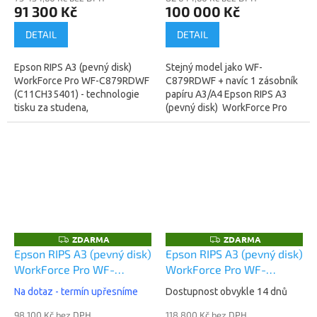
91 300 Kč
100 000 Kč
DETAIL
DETAIL
Epson RIPS A3 (pevný disk)
Stejný model jako WF-
WorkForce Pro WF-C879RDWF
C879RDWF + navíc 1 zásobník
(C11CH35401) - technologie
papíru A3/A4 Epson RIPS A3
tisku za studena,
(pevný disk) WorkForce Pro
nesmazatelný inkoustový tisk,
WF-C879RDTWF
spotřeba 54W (žárovka)...
(C11CH35401BB) -
technologie tisku za studena,...
ZDARMA
ZDARMA
Z
Z
D
D
Epson RIPS A3 (pevný disk)
Epson RIPS A3 (pevný disk)
A
A
WorkForce Pro WF-
WorkForce Pro WF-
R
R
M
M
C879RDTWFC
C879RD3TWFC
A
A
Na dotaz - termín upřesníme
Dostupnost obvykle 14 dnů
(C11CH35401BR)
(C11CH35401BP)
98 100 Kč bez DPH
118 800 Kč bez DPH