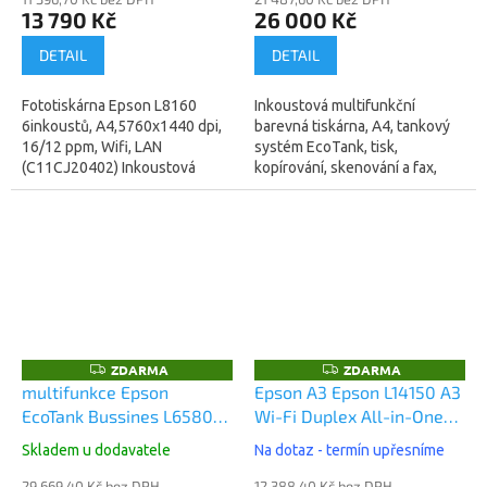
DUPLEX, 19W (C11CJ29402)
13 790 Kč
26 000 Kč
DETAIL
DETAIL
Fototiskárna Epson L8160
Inkoustová multifunkční
6inkoustů, A4,5760x1440 dpi,
barevná tiskárna, A4, tankový
16/12 ppm, Wifi, LAN
systém EcoTank, tisk,
(C11CJ20402) Inkoustová
kopírování, skenování a fax,
tiskárna multifunkční, barevná,
DADF skener, rychlost tisku 33
A4, kopírování a skenování,
Str./min černobíle, 32 Str./min...
vhodná na...
ZDARMA
ZDARMA
Z
Z
D
D
multifunkce Epson
Epson A3 Epson L14150 A3
A
A
EcoTank Bussines L6580
Wi-Fi Duplex All-in-One
R
R
M
M
A4, PostScript, tisk z USB,
Ink Tank Printer
A
A
Skladem u dodavatele
Na dotaz - termín upřesníme
Wlan zabezpečení,
(C11CH96402)
29 669,40 Kč bez DPH
12 388,40 Kč bez DPH