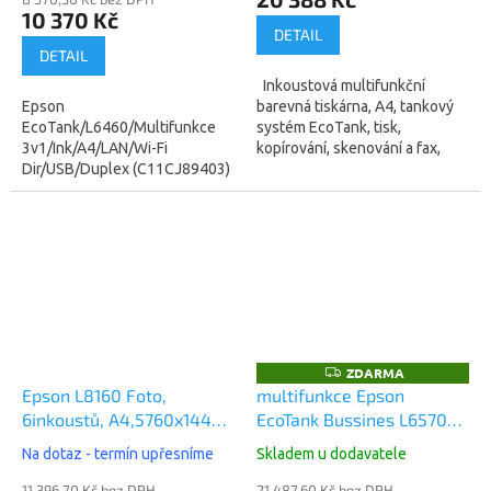
10 370 Kč
DETAIL
DETAIL
Inkoustová multifunkční
Epson
barevná tiskárna, A4, tankový
EcoTank/L6460/Multifunkce
systém EcoTank, tisk,
3v1/Ink/A4/LAN/Wi-Fi
kopírování, skenování a fax,
Dir/USB/Duplex (C11CJ89403)
DADF skener, rychlost tisku 33
Tato multifunkční tiskárna
Str./min černobíle, 22 Str./min...
formátu A4 nabízí mimořádně
nízké náklady a vysokou
rychlost tisku...
ZDARMA
Z
D
Epson L8160 Foto,
multifunkce Epson
A
6inkoustů, A4,5760x1440
EcoTank Bussines L6570
R
M
dpi, 16/12 ppm, Wifi, LAN
A4, 4800x2400 dpi, 33/32
A
Na dotaz - termín upřesníme
Skladem u dodavatele
(C11CJ20402)
ppm, USB, Wifi, LAN, FAX,
11 396,70 Kč bez DPH
21 487,60 Kč bez DPH