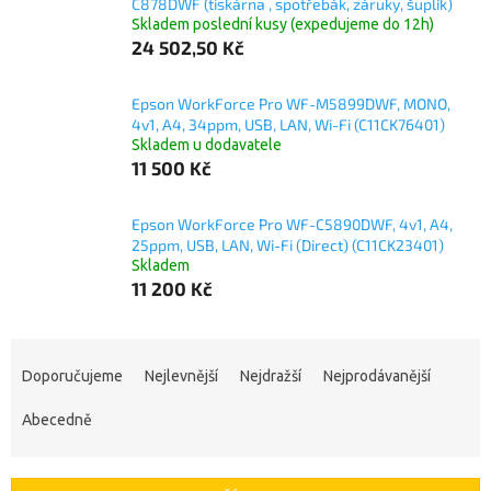
C878DWF (tiskárna , spotřebák, záruky, šuplík)
Skladem poslední kusy (expedujeme do 12h)
24 502,50 Kč
Epson WorkForce Pro WF-M5899DWF, MONO,
4v1, A4, 34ppm, USB, LAN, Wi-Fi (C11CK76401)
Skladem u dodavatele
11 500 Kč
Epson WorkForce Pro WF-C5890DWF, 4v1, A4,
25ppm, USB, LAN, Wi-Fi (Direct) (C11CK23401)
Skladem
11 200 Kč
Ř
a
Doporučujeme
Nejlevnější
Nejdražší
Nejprodávanější
z
e
Abecedně
n
í