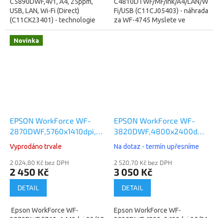
C5890DWF,4v1, A4, 25ppm,
C4810DTWF/MF/Ink/A4/LAN/Wi-
USB, LAN, Wi-Fi (Direct)
Fi/USB (C11CJ05403) - náhrada
(C11CK23401) - technologie
za WF-4745 Myslete ve
tisku za studena , spotřeba
velkém s tímto vysoce
27W (žárovka) (záruka 12
kvalitním multifunkčním
Novinka
měsíců) Inkoustová...
zařízením s jednostranným...
EPSON WorkForce WF-
EPSON WorkForce WF-
2870DWF,5760x1410dpi,33/18
3820DWF,4800x2400dpi,35/
(C11CG31404)
(C11CJ07403)
Vyprodáno trvale
Na dotaz - termín upřesníme
2 024,80 Kč bez DPH
2 520,70 Kč bez DPH
2 450 Kč
3 050 Kč
DETAIL
DETAIL
Epson WorkForce WF-
Epson WorkForce WF-