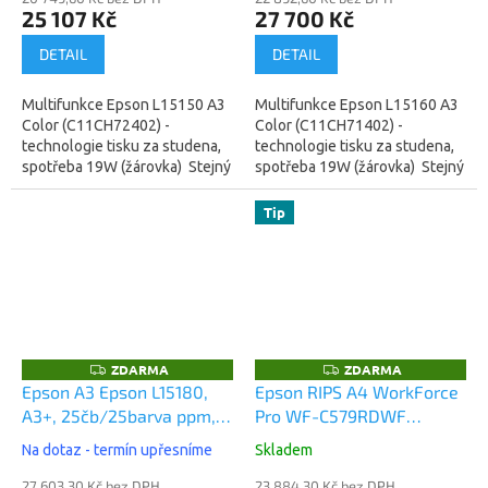
25 107 Kč
27 700 Kč
DETAIL
DETAIL
Multifunkce Epson L15150 A3
Multifunkce Epson L15160 A3
Color (C11CH72402) -
Color (C11CH71402) -
technologie tisku za studena,
technologie tisku za studena,
spotřeba 19W (žárovka) Stejný
spotřeba 19W (žárovka) Stejný
stroj jako vyšší model L15160 -
stroj jako nižší model L15150 -
má jen pomalejší tisk v...
má rychlejší tisk v...
Tip
ZDARMA
ZDARMA
Z
Z
D
D
Epson A3 Epson L15180,
Epson RIPS A4 WorkForce
A
A
A3+, 25čb/25barva ppm,
Pro WF-C579RDWF
R
R
M
M
PostScript , WiFi, LAN,
(C11CG77401)
A
A
Na dotaz - termín upřesníme
Skladem
duplex, All-in-One, Ink
Tank Printer (C11CH71406)
27 603,30 Kč bez DPH
23 884,30 Kč bez DPH