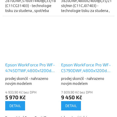
2870DWF,5760x1440dpi,33/18
3820DWF,4800x2400dpi,35/21
(C11CG31403) - technologie
str/min (C11CJ07403) -
tisku za studena , spotřeba
technologie tisku za studena ,
energie 14W (žárovka) - WF-
spotřeba energie 15W
2870DWF je nový model
(žárovka) Inkoustová tiskárna
(náhrada za WF-2850)...
multifunkční, barevná,...
Epson WorkForce Pro WF-
Epson WorkForce Pro WF-
4745DTWF,4800x1200dpi,34/30
C5790DWF,4800x1200dpi,34
(C11CF75403) - nahrazeno
(C11CG02401)
prodej skončil - nahrazeno
prodej skončil - nahrazeno
NEW modelem WF-
novým modelem
novým modelem
C4810DTWF (C11CJ05403)
4 933,90 Kč bez DPH
7 809,90 Kč bez DPH
5 970 Kč
9 450 Kč
DETAIL
DETAIL