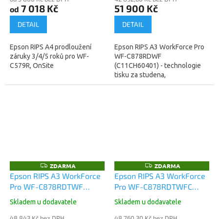
7 018 Kč
51 900 Kč
od
DETAIL
DETAIL
Epson RIPS A4 prodloužení
Epson RIPS A3 WorkForce Pro
záruky 3/4/5 roků pro WF-
WF-C878RDWF
C579R, OnSite
(C11CH60401) - technologie
tisku za studena,
nesmazatelný inkoustový tisk,
spotřeba 42W (žárovka)
. Záruka: 12 měsíců...
ZDARMA
ZDARMA
Z
Z
D
D
Epson RIPS A3 WorkForce
Epson RIPS A3 WorkForce
A
A
Pro WF-C878RDTWF
Pro WF-C878RDTWFC
R
R
M
M
(C11CH60401BB)
(C11CH60401BR)
A
A
Skladem u dodavatele
Skladem u dodavatele
48 843 Kč bez DPH
48 760,30 Kč bez DPH