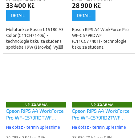
33 400 Kč
28 900 Kč
DETAIL
DETAIL
Multifunkce Epson L15180 A3
Epson RIPS A4 WorkForce Pro
Color (C11CH71406) -
WF-C579RDWF
technologie tisku za studena,
(C11CG77401) - technologie
spotřeba 19W (žárovka) Vyšší
tisku za studena,
model z řady L15150 a L15160
nesmazatelný inkoustový tisk,
- L15180 je stroj...
spotřeba 29W (žárovka)
. Záruka: 12 měsíců...
ZDARMA
ZDARMA
Z
Z
D
D
Epson RIPS A4 WorkForce
Epson RIPS A4 WorkForce
A
A
Pro WF-C579RDTWF
Pro WF-C579RD2TWF
R
R
M
M
(C11CG77401BB)
(C11CG77401BR)
A
A
Na dotaz - termín upřesníme
Na dotaz - termín upřesníme
24 793,40 Kč bez DPH
28 834,70 Kč bez DPH