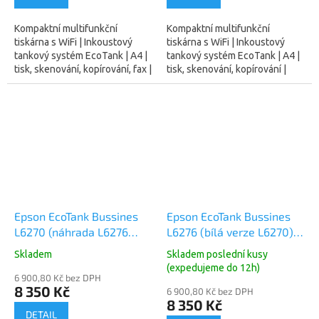
Kompaktní multifunkční
Kompaktní multifunkční
tiskárna s WiFi | Inkoustový
tiskárna s WiFi | Inkoustový
tankový systém EcoTank | A4 |
tankový systém EcoTank | A4 |
tisk, skenování, kopírování, fax |
tisk, skenování, kopírování |
33 Str./min černobíle, 15
automatický oboustranný tisk |
Str./min barevně | rozlišení
33 Str./min černobíle, 20
tisku...
Str./min...
Epson EcoTank Bussines
Epson EcoTank Bussines
L6270 (náhrada L6276
L6276 (bílá verze L6270)
bílá) A4,4800x1200 dpi,
A4,4800x1200 dpi, 33/20
Skladem
Skladem poslední kusy
33/20 ppm, Wifi, LAN
ppm, Wifi, LAN
(expedujeme do 12h)
(C11CJ61403)
6 900,80 Kč bez DPH
(C11CJ61406) (stejná jako
8 350 Kč
6 900,80 Kč bez DPH
L6270 černá)
8 350 Kč
DETAIL