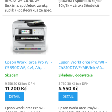
RIPS A3 WF-C878DWF
(tiskárna + spotřebák čb/bar
(tiskárna, spotřebák, záruky,
10k/5k + záruka 36měsíců
šuplík ) - poslední kus za spec.
OSS) TISKOVÝ SET obsahuje:
cenu Speciální nabídka
/1/ Epson RIPS A4 WorkForce
obsahuje tyto položky : /1/...
Pro WF-C579RDWF...
Epson WorkForce Pro WF-
Epson WorkForce Pro/WF-
C5890DWF, 4v1, A4,
C4810DTWF/MF/Ink/A4/LAN
25ppm, USB, LAN, Wi-Fi
Fi/USB (C11CJ05403) -
Skladem
Skladem u dodavatele
(Direct) (C11CK23401)
náhrada za WF-4745
9 256,20 Kč bez DPH
3 760,30 Kč bez DPH
11 200 Kč
4 550 Kč
DETAIL
DETAIL
Epson WorkForce Pro WF-
Epson WorkForce Pro/WF-