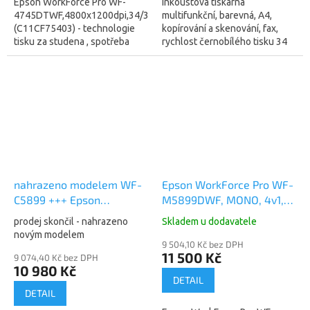
Epson WorkForce Pro WF-
Inkoustová tiskárna
4745DTWF,4800x1200dpi,34/30
multifunkční, barevná, A4,
(C11CF75403) - technologie
kopírování a skenování, fax,
tisku za studena , spotřeba
rychlost černobílého tisku 34
energie: TEC 0,17
str./min., rychlost barevného
kWh/týden (žárovka)
tisku 34 str./min., tiskové
- nahrazeno NEW...
rozlišení...
nahrazeno modelem WF-
Epson WorkForce Pro WF-
C5899 +++ Epson
M5899DWF, MONO, 4v1,
WorkForce Pro WF-
A4, 34ppm, USB, LAN, Wi-
prodej skončil - nahrazeno
Skladem u dodavatele
M5799DWF MONO
Fi (C11CK76401)
novým modelem
(C11CG04401)
9 504,10 Kč bez DPH
11 500 Kč
9 074,40 Kč bez DPH
10 980 Kč
DETAIL
DETAIL