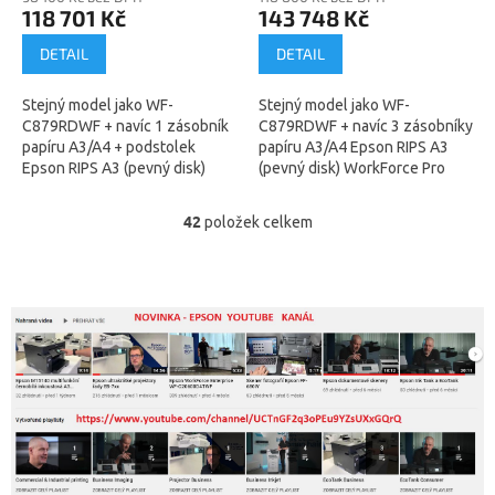
118 701 Kč
143 748 Kč
DETAIL
DETAIL
Stejný model jako WF-
Stejný model jako WF-
C879RDWF + navíc 1 zásobník
C879RDWF + navíc 3 zásobníky
papíru A3/A4 + podstolek
papíru A3/A4 Epson RIPS A3
Epson RIPS A3 (pevný disk)
(pevný disk) WorkForce Pro
WorkForce Pro WF-
WF-C879RD3TWFC
C879RDTWFC
(C11CH35401BP) - technologie
42
položek celkem
O
(C11CH35401BR) - technologie
tisku za studena,...
v
tisku za...
l
á
d
a
c
í
p
r
v
k
y