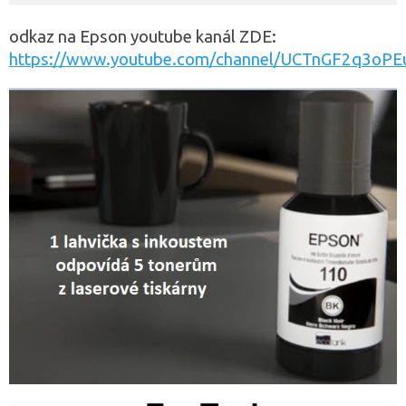
v
ý
odkaz na Epson youtube kanál ZDE:
p
i
https://www.youtube.com/channel/UCTnGF2q3oP
s
u