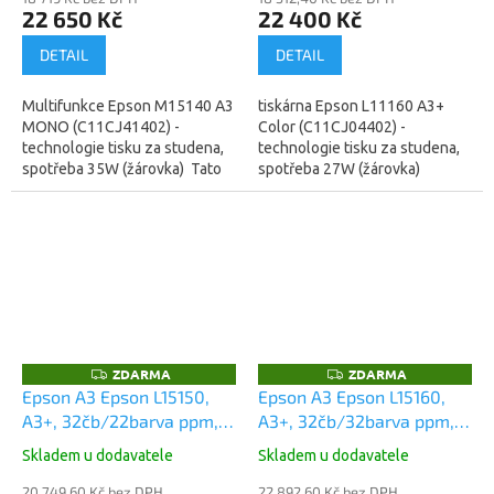
22 650 Kč
22 400 Kč
DETAIL
DETAIL
Multifunkce Epson M15140 A3
tiskárna Epson L11160 A3+
MONO (C11CJ41402) -
Color (C11CJ04402) -
technologie tisku za studena,
technologie tisku za studena,
spotřeba 35W (žárovka) Tato
spotřeba 27W (žárovka)
černobílá tiskárna EcoTank s
Inkoustová tiskárna, barevná,
množstvím funkcí je určena...
A3, rychlost černobílého tisku
32...
ZDARMA
ZDARMA
Z
Z
D
D
Epson A3 Epson L15150,
Epson A3 Epson L15160,
A
A
A3+, 32čb/22barva ppm,
A3+, 32čb/32barva ppm,
R
R
M
M
WiFi, LAN, duplex, All-in-
WiFi, LAN, duplex, All-in-
A
A
Skladem u dodavatele
Skladem u dodavatele
One, Ink Tank Printer
One, Ink Tank Printer
(C11CH72402)
20 749,60 Kč bez DPH
(C11CH71402)
22 892,60 Kč bez DPH