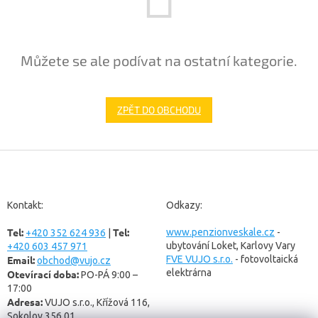
Můžete se ale podívat na ostatní kategorie.
ZPĚT DO OBCHODU
Z
á
p
a
Kontakt:
Odkazy:
t
Tel:
Tel:
í
www.penzionveskale.cz
-
+420 352 624 936
|
ubytování Loket, Karlovy Vary
+420 603 457 971
Email:
FVE VUJO s.r.o.
- fotovoltaická
obchod@vujo.cz
elektrárna
Otevírací doba:
PO-PÁ 9:00 –
17:00
Adresa:
VUJO s.r.o., Křížová 116,
Sokolov 356 01