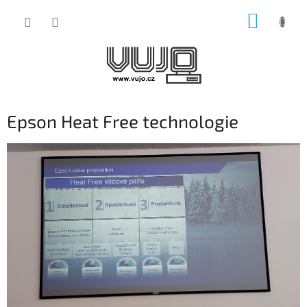
Přejít
NÁKUP
na
obsah
KOŠÍK
Epson Heat Free technologie