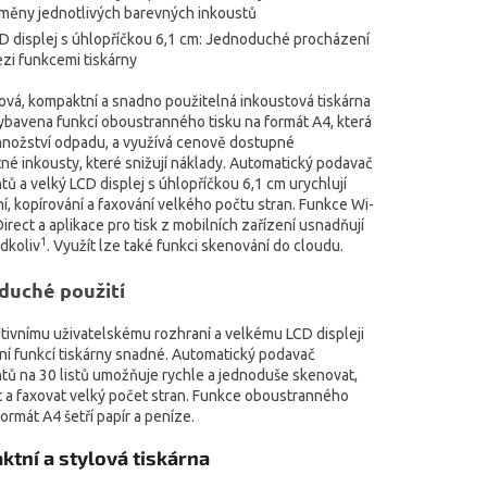
měny jednotlivých barevných inkoustů
D displej s úhlopříčkou 6,1 cm: Jednoduché procházení
zi funkcemi tiskárny
lová, kompaktní a snadno použitelná inkoustová tiskárna
vybavena funkcí oboustranného tisku na formát A4, která
množství odpadu, a využívá cenově dostupné
né inkousty, které snižují náklady. Automatický podavač
 a velký LCD displej s úhlopříčkou 6,1 cm urychlují
, kopírování a faxování velkého počtu stran. Funkce Wi-
 Direct a aplikace pro tisk z mobilních zařízení usnadňují
1
dkoliv
. Využít lze také funkci skenování do cloudu.
duché použití
itivnímu uživatelskému rozhraní a velkému LCD displeji
ání funkcí tiskárny snadné. Automatický podavač
ů na 30 listů umožňuje rychle a jednoduše skenovat,
t a faxovat velký počet stran. Funkce oboustranného
formát A4 šetří papír a peníze.
tní a stylová tiskárna