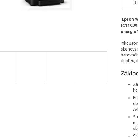
Epson 
(C11CJ07
energie
Inkoustov
skenování
barevného
duplex, d
Zákla
Za
ko
Fu
do
A
Sn
mo
sk
Sa