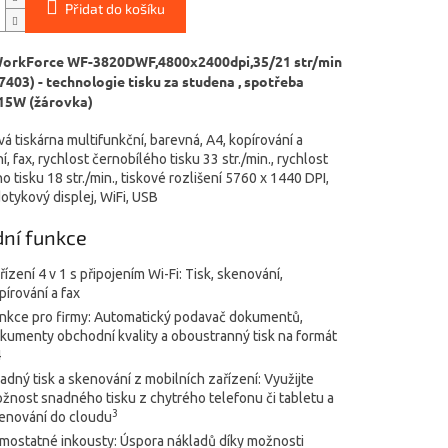
Přidat do košíku
WorkForce WF-3820DWF
,4800x2400dpi,35/21 str/min
403) - technologie tisku za studena , spotřeba
 15W (žárovka)
á tiskárna multifunkční, barevná, A4, kopírování a
, fax, rychlost černobílého tisku 33 str./min., rychlost
 tisku 18 str./min., tiskové rozlišení 5760 x 1440 DPI,
otykový displej, WiFi, USB
dní funkce
řízení 4 v 1 s připojením Wi-Fi: Tisk, skenování,
pírování a fax
nkce pro firmy: Automatický podavač dokumentů,
kumenty obchodní kvality a oboustranný tisk na formát
4
adný tisk a skenování z mobilních zařízení: Využijte
žnost snadného tisku z chytrého telefonu či tabletu a
3
enování do cloudu
mostatné inkousty: Úspora nákladů díky možnosti