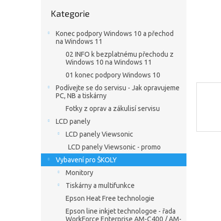
n
Přeskočit
e
Kategorie
kategorie
l
Konec podpory Windows 10 a přechod
na Windows 11
02 INFO k bezplatnému přechodu z
Windows 10 na Windows 11
01 konec podpory Windows 10
Podívejte se do servisu - Jak opravujeme
PC, NB a tiskárny
Fotky z oprav a zákulisí servisu
LCD panely
LCD panely Viewsonic
LCD panely Viewsonic - promo
Vybavení pro ŠKOLY
Monitory
Tiskárny a multifunkce
Epson Heat Free technologie
Epson line inkjet technologoe - řada
WorkForce Enterprise AM-C400 / AM-