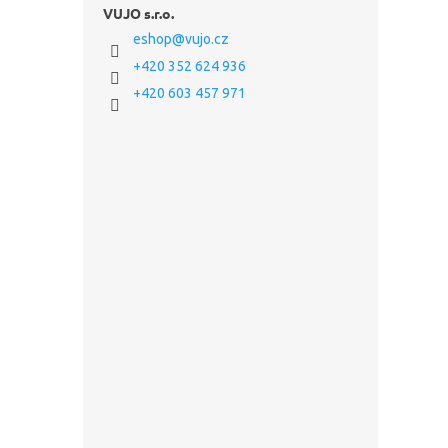
VUJO s.r.o.
eshop
@
vujo.cz
+420 352 624 936
+420 603 457 971