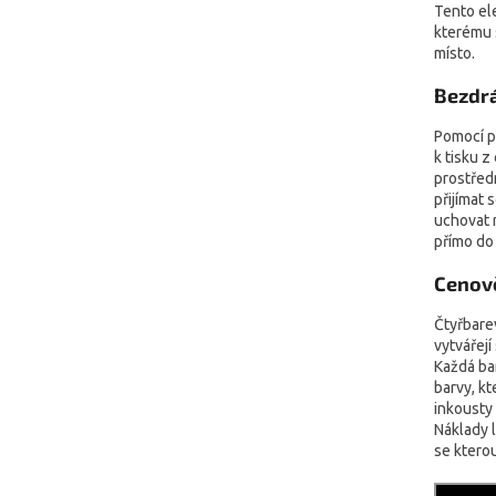
Tento ele
kterému 
místo.
Bezdrá
Pomocí p
k tisku z
prostřed
přijímat 
uchovat 
přímo do
Cenově
Čtyřbare
vytvářejí
Každá ba
barvy, kt
inkousty 
Náklady l
se kterou