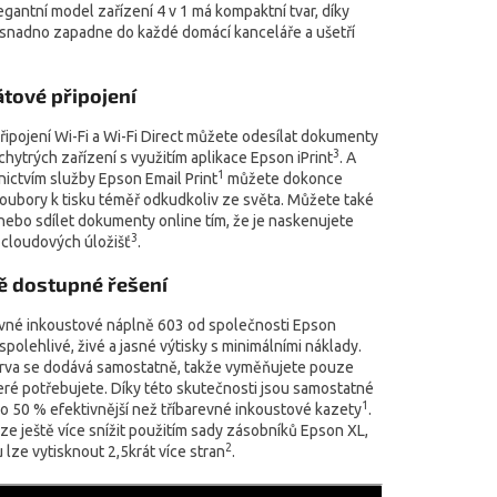
gantní model zařízení 4 v 1 má kompaktní tvar, díky
snadno zapadne do každé domácí kanceláře a ušetří
tové připojení
řipojení Wi-Fi a Wi-Fi Direct můžete odesílat dokumenty
3
 chytrých zařízení s využitím aplikace Epson iPrint
. A
1
nictvím služby Epson Email Print
můžete dokonce
soubory k tisku téměř odkudkoliv ze světa. Můžete také
nebo sdílet dokumenty online tím, že je naskenujete
3
 cloudových úložišť
.
 dostupné řešení
vné inkoustové náplně 603 od společnosti Epson
 spolehlivé, živé a jasné výtisky s minimálními náklady.
rva se dodává samostatně, takže vyměňujete pouze
eré potřebujete. Díky této skutečnosti jsou samostatné
1
o 50 % efektivnější než tříbarevné inkoustové kazety
.
ze ještě více snížit použitím sady zásobníků Epson XL,
2
 lze vytisknout 2,5krát více stran
.