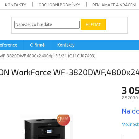
KONTAKTY
OBCHODNÍ PODMÍNKY
REKLAMACE A VRÁCENÍ
HLEDAT
eference
O firmě
Kontakty
WF-3820DWF,4800x2400dpi,35/21 (C11CJ07403)
ON WorkForce WF-3820DWF,4800x2400
3 0
2 520,70
Měrná
Na do
cena:
Možnosti