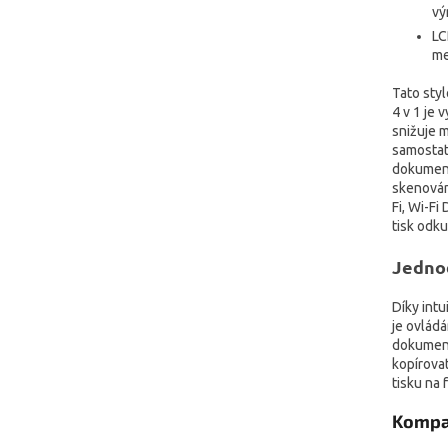
vý
LC
me
Tato sty
4 v 1 je 
snižuje 
samostat
dokumentů
skenování
Fi, Wi-Fi
tisk odku
Jedno
Díky intu
je ovlád
dokument
kopírova
tisku na 
Kompak