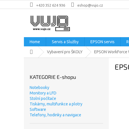
Přejít
+420 352 624 936
eshop@vujo.cz
na
obsah
Home
Servis a Služby
EPSON servis
R
Domů
Vybavení pro ŠKOLY
EPSON WorkForce 
P
EPS
o
s
KATEGORIE E-shopu
t
r
Notebooky
a
Monitory a LFD
n
Stolní počítače
n
Tiskárny, multifunkce a plotry
Software
í
Telefony, hodinky a navigace
p
a