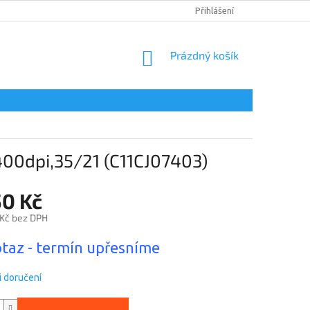
DOPRAVA A PLATBA
PODMÍNKY OCHRANY OSOBNÍCH ÚDAJŮ
Přihlášení
NÁKUPNÍ
Prázdný košík
KOŠÍK
dpi,35/21 (C11CJ07403)
50 Kč
 Kč bez DPH
taz - termín upřesníme
 doručení