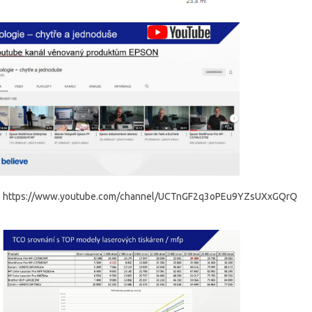
https://www.youtube.com/channel/UCTnGF2q3oPEu9YZsUXxGQrQ