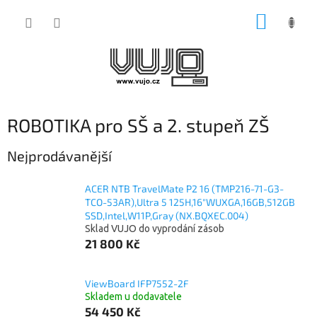
Přejít
NÁKUP
na
obsah
KOŠÍK
ROBOTIKA pro SŠ a 2. stupeň ZŠ
Nejprodávanější
ACER NTB TravelMate P2 16 (TMP216-71-G3-
TCO-53AR),Ultra 5 125H,16"WUXGA,16GB,512GB
SSD,Intel,W11P,Gray (NX.BQXEC.004)
Sklad VUJO do vyprodání zásob
21 800 Kč
ViewBoard IFP7552-2F
Skladem u dodavatele
54 450 Kč