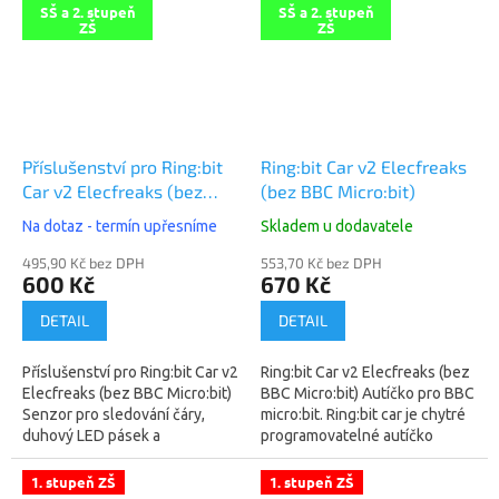
obvodům!Naučte se ovládat
SŠ a 2. stupeň
SŠ a 2. stupeň
základní...
ZŠ
ZŠ
Příslušenství pro Ring:bit
Ring:bit Car v2 Elecfreaks
Car v2 Elecfreaks (bez
(bez BBC Micro:bit)
BBC Micro:bit)
Na dotaz - termín upřesníme
Skladem u dodavatele
495,90 Kč bez DPH
553,70 Kč bez DPH
600 Kč
670 Kč
DETAIL
DETAIL
Příslušenství pro Ring:bit Car v2
Ring:bit Car v2 Elecfreaks (bez
Elecfreaks (bez BBC Micro:bit)
BBC Micro:bit) Autíčko pro BBC
Senzor pro sledování čáry,
micro:bit. Ring:bit car je chytré
duhový LED pásek a
programovatelné autíčko
ultrazvukový senzor pro
založené na BBC micro:bit a
měření vzdálenosti. Senzor
Elecfreaks Ring:bit....
1. stupeň ZŠ
1. stupeň ZŠ