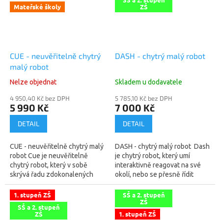
Mateřské školy
ZŠ
CUE - neuvěřitelně chytrý
DASH - chytrý malý robot
malý robot
Nelze objednat
Skladem u dodavatele
4 950,40 Kč bez DPH
5 785,10 Kč bez DPH
5 990 Kč
7 000 Kč
DETAIL
DETAIL
CUE - neuvěřitelně chytrý malý
DASH - chytrý malý robot Dash
robot Cue je neuvěřitelně
je chytrý robot, který umí
chytrý robot, který v sobě
interaktivně reagovat na své
skrývá řadu zdokonalených
okolí, nebo se přesně řídit
senzorů, má upgradované
zadanými příkazy. Umožňuje
procesory a pokročilé funkce,
tak dětem už od 6 let zábavnou
1. stupeň ZŠ
SŠ a 2. stupeň
ZŠ
což z...
a...
SŠ a 2. stupeň
ZŠ
1. stupeň ZŠ