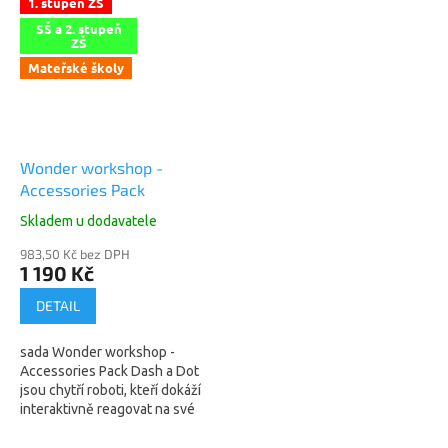
1. stupeň ZŠ
odpalování...
SŠ a 2. stupeň
ZŠ
Mateřské školy
Wonder workshop -
Accessories Pack
Skladem u dodavatele
983,50 Kč bez DPH
1 190 Kč
DETAIL
sada Wonder workshop -
Accessories Pack Dash a Dot
jsou chytří roboti, kteří dokáží
interaktivně reagovat na své
okolí, nebo se přesně řídit vámi
zadanými příkazy. Umožňuje