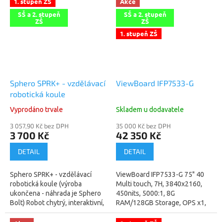
1. stupeň ZŠ
Akce
SŠ a 2. stupeň
SŠ a 2. stupeň
ZŠ
ZŠ
1. stupeň ZŠ
Sphero SPRK+ - vzdělávací
ViewBoard IFP7533-G
robotická koule
Vyprodáno trvale
Skladem u dodavatele
3 057,90 Kč bez DPH
35 000 Kč bez DPH
3 700 Kč
42 350 Kč
DETAIL
DETAIL
Sphero SPRK+ - vzdělávací
ViewBoard IFP7533-G 75" 40
robotická koule (výroba
Multi touch, 7H, 3840x2160,
ukončena - náhrada je Sphero
450nits, 5000:1, 8G
Bolt) Robot chytrý, interaktivní,
RAM/128GB Storage, OPS x1,
edukativní, ovládání mobilem a
Wi-Fi slot x1, HDMI-in x3, HDMI
tabletem přes aplikaci Android
out x1, VGA x1, USB-A x5, USB-