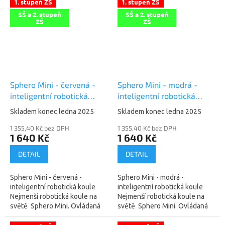
1. stupeň ZŠ
1. stupeň ZŠ
programátory...
SŠ a 2. stupeň
SŠ a 2. stupeň
ZŠ
ZŠ
Sphero Mini - červená -
Sphero Mini - modrá -
inteligentní robotická
inteligentní robotická
koule
koule
Skladem konec ledna 2025
Skladem konec ledna 2025
1 355,40 Kč bez DPH
1 355,40 Kč bez DPH
1 640 Kč
1 640 Kč
DETAIL
DETAIL
Sphero Mini - červená -
Sphero Mini - modrá -
inteligentní robotická koule
inteligentní robotická koule
Nejmenší robotická koule na
Nejmenší robotická koule na
světě Sphero Mini. Ovládaná
světě Sphero Mini. Ovládaná
dálkově pomocí mobilního
dálkově pomocí mobilního
telefonu či tabletu. Bluetooth...
telefonu či tabletu. Bluetooth