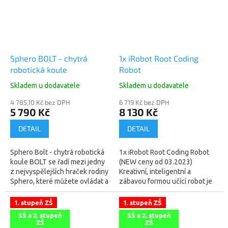
Sphero BOLT - chytrá
1x iRobot Root Coding
robotická koule
Robot
Skladem u dodavatele
Skladem u dodavatele
4 785,10 Kč bez DPH
6 719 Kč bez DPH
5 790 Kč
8 130 Kč
DETAIL
DETAIL
Sphero Bolt - chytrá robotická
1x iRobot Root Coding Robot
koule BOLT se řadí mezi jedny
(NEW ceny od 03.2023)
z nejvyspělejších hraček rodiny
Kreativní, inteligentní a
Sphero, které můžete ovládat a
zábavou formou učící robot je
programovat pomocí chytrého
tou nejlepší výukovou
mobilního zařízení....
pomůckou pro vašeho
1. stupeň ZŠ
1. stupeň ZŠ
žáka. iRobot® Root®...
SŠ a 2. stupeň
SŠ a 2. stupeň
ZŠ
ZŠ