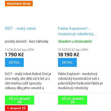
Mateřské školy
DOT - malý robot
Fable Expolorer! -
modulový robotický
konstrukční set s
prodej skončil - bez náhrady
Skladem u dodavatele
pokročilými funkcemi
1 479,30 Kč bez DPH
15 033,10 Kč bez DPH
1 790 Kč
18 190 Kč
DETAIL
DETAIL
DOT - malý robot Robot Dot je
Fable Explore! - modulový
sice malý, ale děti od 6 let si s
robotický konstrukční set s
ním mohou užít spoustu
pokročilými funkcemi Fable je
zábavy díky jeho veselé a
modulový robotický
nepředvídatelné osobnosti a
konstrukční set s pokročilými
senzorům, kterými je...
funkcemi, který lze využít v
SŠ a 2. stupeň
SŠ a 2. stupeň
ZŠ
ZŠ
různých...
1. stupeň ZŠ