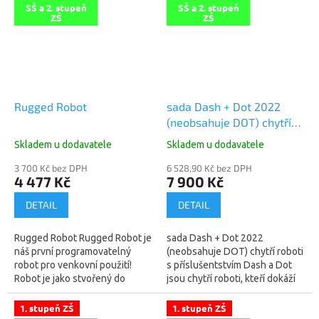
pro...
SŠ a 2. stupeň
SŠ a 2. stupeň
ZŠ
ZŠ
Rugged Robot
sada Dash + Dot 2022
(neobsahuje DOT) chytří
roboti s příslušentstvím
Skladem u dodavatele
Skladem u dodavatele
3 700 Kč bez DPH
6 528,90 Kč bez DPH
4 477 Kč
7 900 Kč
DETAIL
DETAIL
Rugged Robot Rugged Robot je
sada Dash + Dot 2022
náš první programovatelný
(neobsahuje DOT) chytří roboti
robot pro venkovní použití!
s příslušentstvím Dash a Dot
Robot je jako stvořený do
jsou chytří roboti, kteří dokáží
těžších podmínek a umí se
interaktivně reagovat na své
vypořádat s různými druhy
okolí, nebo se přesně řídit
1. stupeň ZŠ
1. stupeň ZŠ
terénu –...
vámi...