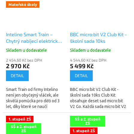
Mateřské školy
Intelino Smart Train –
BBC micro:bit V2 Club Kit -
Chytrý nabíjecí elektrický
školní sada 10ks
vláček s dráhou (náhrada
Skladem u dodavatele
Skladem u dodavatele
Ozobot)
2 454,60 Kč bez DPH
4 544,60 Kč bez DPH
2 970 Kč
5 499 Kč
DETAIL
DETAIL
Smart Train od firmy Intelino
BBC micro:bit V2 Club Kit -
není jen obyčejný vláček, ale
školní sada 10ks Club Kit
skvělá pomůcka pro děti od 3
obsahuje deset sad micro:bit
let, díky které se naučí
V2 Go. Každá sada micro:bit V2
základům programování. Stačí
Go vám poskytne vše, co pro
do kolejnic umístit barevné
začátek potřebujete.
1. stupeň ZŠ
SŠ a 2. stupeň
ZŠ
dílky...
Obsahuje...
SŠ a 2. stupeň
ZŠ
1. stupeň ZŠ