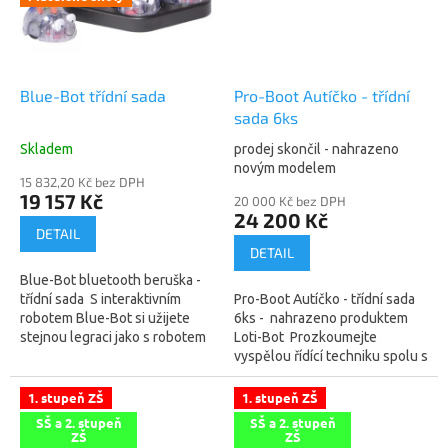
Blue-Bot třídní sada
Pro-Boot Autíčko - třídní
sada 6ks
Skladem
prodej skončil - nahrazeno
novým modelem
15 832,20 Kč bez DPH
19 157 Kč
20 000 Kč bez DPH
24 200 Kč
DETAIL
DETAIL
Blue-Bot bluetooth beruška -
třídní sada S interaktivním
Pro-Boot Autíčko - třídní sada
robotem Blue-Bot si užijete
6ks - nahrazeno produktem
stejnou legraci jako s robotem
Loti-Bot Prozkoumejte
Bee-Bot a přitom nemusíte
vyspělou řídící techniku spolu s
zmáčknout ani jedno jeho...
programovací obrazovkou na
Pro-Bot autíčku! Po známé...
1. stupeň ZŠ
1. stupeň ZŠ
SŠ a 2. stupeň
SŠ a 2. stupeň
ZŠ
ZŠ