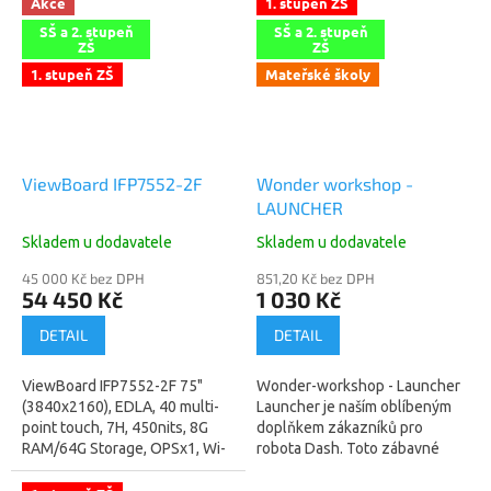
Akce
1. stupeň ZŠ
a...
B x2,USB-C...
SŠ a 2. stupeň
SŠ a 2. stupeň
ZŠ
ZŠ
1. stupeň ZŠ
Mateřské školy
ViewBoard IFP7552-2F
Wonder workshop -
LAUNCHER
Skladem u dodavatele
Skladem u dodavatele
45 000 Kč bez DPH
851,20 Kč bez DPH
54 450 Kč
1 030 Kč
DETAIL
DETAIL
ViewBoard IFP7552-2F 75"
Wonder-workshop - Launcher
(3840x2160), EDLA, 40 multi-
Launcher je naším oblíbeným
point touch, 7H, 450nits, 8G
doplňkem zákazníků pro
RAM/64G Storage, OPSx1, Wi-
robota Dash. Toto zábavné
Fi slotx1, HDMI-INx3, HDMI-
příslušenství promění vašeho
OUTx1, VGAx1, DPx1,...
robota Dash na stroj na