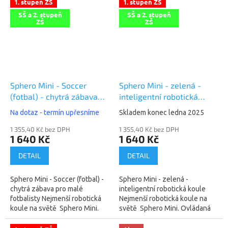
1. stupeň ZŠ
1. stupeň ZŠ
s...
SŠ a 2. stupeň
SŠ a 2. stupeň
ZŠ
ZŠ
Sphero Mini - Soccer
Sphero Mini - zelená -
(fotbal) - chytrá zábava
inteligentní robotická
pro malé fotbalisty
koule
Na dotaz - termín upřesníme
Skladem konec ledna 2025
1 355,40 Kč bez DPH
1 355,40 Kč bez DPH
1 640 Kč
1 640 Kč
DETAIL
DETAIL
Sphero Mini - Soccer (fotbal) -
Sphero Mini - zelená -
chytrá zábava pro malé
inteligentní robotická koule
fotbalisty Nejmenší robotická
Nejmenší robotická koule na
koule na světě Sphero Mini.
světě Sphero Mini. Ovládaná
Ovládaná dálkově pomocí
dálkově pomocí mobilního
mobilního telefonu či tabletu....
telefonu či tabletu. Bluetooth...