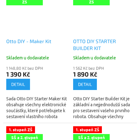
ZŠ
ZŠ
Otto DIY - Maker Kit
OTTO DIY STARTER
BUILDER KIT
Skladem u dodavatele
Skladem u dodavatele
1 148,80 Kč bez DPH
1 562 Kč bez DPH
1 390 Kč
1 890 Kč
DETAIL
DETAIL
Sada Otto DIY Starter Maker Kit
Otto DIY Starter Builder Kit je
obsahuje všechny elektronické
základní a nejjednodušší sada
součástky, které potřebujete k
pro sestavení vašeho prvního
sestavení vlastního robota
robota. Obsahuje všechny
Otto DIY. Plastové díly stačí
elektronické součástky (stejně
vytisknout na 3D...
jako Otto DIY Starter Maker...
1. stupeň ZŠ
1. stupeň ZŠ
SŠ a 2. stupeň
SŠ a 2. stupeň