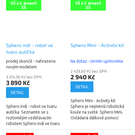
SŠ a 2. stupeň
SŠ a 2. stupeň
ZŠ
ZŠ
Sphero indi - robot ve
Sphero Mini - Activitx kit
tvaru autíčka
prodej skončil - nahrazeno
Na dotaz - termín upřesníme
novým modelem
2 429,80 Kč bez DPH
2 940 Kč
3 214,90 Kč bez DPH
3 890 Kč
DETAIL
DETAIL
Sphero Mini - Activity kit
Sphero indi - robot ve tvaru
Sphero je nejmenší robotická
autíčka Seznamte se s
koule na světě Sphero Mini.
roztomilým vzdělávacím
Ovládaná dálkově pomocí
robotem Sphero indi ve tvaru
mobilního telefonu či tabletu.
autíčka. Je určen pro jednoho
Bluetooth s dosahem až 10
až tři malé začínající
m....