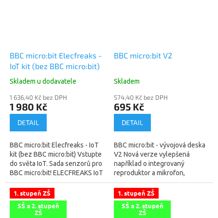
BBC micro:bit Elecfreaks -
BBC micro:bit V2
IoT kit (bez BBC micro:bit)
Skladem u dodavatele
Skladem
1 636,40 Kč bez DPH
574,40 Kč bez DPH
1 980 Kč
695 Kč
DETAIL
DETAIL
BBC micro:bit Elecfreaks - IoT
BBC micro:bit - vývojová deska
kit (bez BBC micro:bit) Vstupte
V2 Nová verze vylepšená
do světa IoT. Sada senzorů pro
například o integrovaný
BBC micro:bit! ELECFREAKS IoT
reproduktor a mikrofon,
Kit, kit pro internet věcí je
vypínací tlačítko, logo citlivé na
založen na...
dotek, nový procesor a větší
1. stupeň ZŠ
1. stupeň ZŠ
paměť....
SŠ a 2. stupeň
SŠ a 2. stupeň
ZŠ
ZŠ