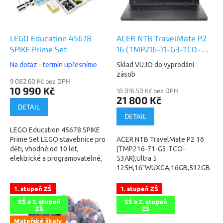
ů
p
r
o
d
LEGO Education 45678
ACER NTB TravelMate P2
u
SPIKE Prime Set
16 (TMP216-71-G3-TCO-
k
53AR),Ultra 5
Na dotaz - termín upřesníme
Sklad VUJO do vyprodání
t
125H,16"WUXGA,16GB,512GB
zásob
ů
9 082,60 Kč bez DPH
SSD,Intel,W11P,Gray
10 990 Kč
18 016,50 Kč bez DPH
(NX.BQXEC.004)
21 800 Kč
DETAIL
DETAIL
LEGO Education 45678 SPIKE
Prime Set LEGO stavebnice pro
ACER NTB TravelMate P2 16
děti, vhodné od 10 let,
(TMP216-71-G3-TCO-
elektrické a programovatelné,
53AR),Ultra 5
rok uvedení 2020, počet dílků
125H,16"WUXGA,16GB,512GB
528 ks Sada LEGO Education
SSD,Intel,W11P,Gray
SPIKE...
(NX.BQXEC.004) ACER NTB
1. stupeň ZŠ
1. stupeň ZŠ
TravelMate P2 16...
SŠ a 2. stupeň
SŠ a 2. stupeň
ZŠ
ZŠ
Mateřské školy