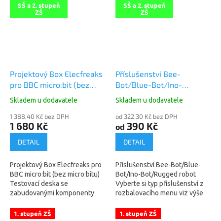
SŠ a 2. stupeň
SŠ a 2. stupeň
ZŠ
ZŠ
Projektový Box Elecfreaks
Příslušenství Bee-
pro BBC micro:bit (bez
Bot/Blue-Bot/Ino-
micro:bitu)
Bot/Rugged robot
Skladem u dodavatele
Skladem u dodavatele
1 388,40 Kč bez DPH
od 322,30 Kč bez DPH
1 680 Kč
390 Kč
od
DETAIL
DETAIL
Projektový Box Elecfreaks pro
Příslušenství Bee-Bot/Blue-
BBC micro:bit (bez micro:bitu)
Bot/Ino-Bot/Rugged robot
Testovací deska se
Vyberte si typ příslušenství z
zabudovanými komponenty
rozbalovacího menu viz výše
pro základní porozumění
"Zvolte variantu" a vybranou
elektronickým
položku "Přidejte do košíku"....
1. stupeň ZŠ
1. stupeň ZŠ