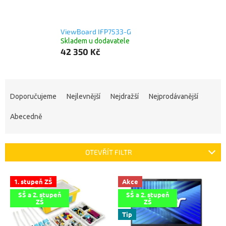
ViewBoard IFP7533-G
Skladem u dodavatele
42 350 Kč
Ř
a
Doporučujeme
Nejlevnější
Nejdražší
Nejprodávanější
z
e
Abecedně
n
í
p
OTEVŘÍT FILTR
r
o
V
1. stupeň ZŠ
Akce
d
ý
u
SŠ a 2. stupeň
SŠ a 2. stupeň
p
ZŠ
ZŠ
k
i
Tip
t
s