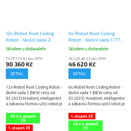
12x iRobot Root Coding
6x iRobot Root Coding
Robot - školní sada 2
Robot - školní sada 1 (7770
(7530 Kč s DPH za 1ks)
Kč s DPH za 1ks)
Skladem u dodavatele
Skladem u dodavatele
74 677,70 Kč bez DPH
38 528,90 Kč bez DPH
90 360 Kč
46 620 Kč
DETAIL
DETAIL
12x iRobot Root Coding Robot -
6x iRobot Root Coding Robot -
školní sada 2 (NEW ceny od
školní sada 1 (NEW ceny od
03.2023) Kreativní, inteligentní
03.2023) Kreativní, inteligentní
a zábavou formou učící robot je
a zábavou formou učící robot je
tou nejlepší výukovou
tou nejlepší výukovou
pomůckou pro vašeho...
pomůckou pro vašeho...
SŠ a 2. stupeň
1. stupeň ZŠ
ZŠ
SŠ a 2. stupeň
1. stupeň ZŠ
ZŠ