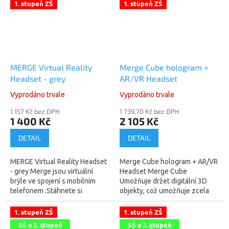
1. stupeň ZŠ
1. stupeň ZŠ
MERGE Virtual Reality
Merge Cube hologram +
Headset - grey
AR/VR Headset
Vyprodáno trvale
Vyprodáno trvale
1 157 Kč bez DPH
1 739,70 Kč bez DPH
1 400 Kč
2 105 Kč
DETAIL
DETAIL
MERGE Virtual Reality Headset
Merge Cube hologram + AR/VR
- grey Merge jsou virtuální
Headset Merge Cube
brýle ve spojení s mobilním
Umožňuje držet digitální 3D
telefonem .Stáhnete si
objekty, což umožňuje zcela
aplikační SW Merge EDU (pro
nový způsob učení a interakce
Android i Apple) a nastavíte si
s digitálním světem.Nyní
1. stupeň ZŠ
1. stupeň ZŠ
a...
mohou studenti...
SŠ a 2. stupeň
SŠ a 2. stupeň