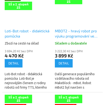
ZŠ
SŠ a 2. stupeň
ZŠ
Loti-Bot robot - didaktická
MBOT2 - hravý robot pro
pomůcka
výuku programování ve
školách
Zboží na cestě na sklad
Skladem u dodavatele
3 694,20 Kč bez DPH
3 222,30 Kč bez DPH
4 470 Kč
3 899 Kč
DETAIL
DETAIL
Loti-Bot robot - didaktická
Další generace populárního
pomůcka Loti-Bot je
vzdělávacího robota od
nejnovějším členem z rodiny
Makeblock - mBot. Robot
robotů od firmy TTS, kterého
mBot2 byl navržen s
můžete programovat pomocí
rozšířenými možnostmi
blokového programování. Loti-
použitelnými na základních i
SŠ a 2. stupeň
SŠ a 2. stupeň
ZŠ
ZŠ
Bot je...
středních školách....