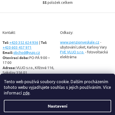
55
položek celkem
O
tak...
v
l
Z
á
á
d
p
a
a
Kontakt:
Odkazy:
c
t
í
Tel:
Tel:
í
www.penzionveskale.cz
-
+420 352 624 936
|
p
ubytování Loket, Karlovy Vary
+420 603 457 971
r
Email:
FVE VUJO s.r.o.
- fotovoltaická
v
obchod@vujo.cz
elektrárna
Otevírací doba:
k
PO-PÁ 9:00 –
y
17:00
v
Adresa:
VUJO s.r.o., Křížová 116,
ý
Sokolov 356 01
p
Tento web používá soubory cookie. Dalším procházením
i
s
tohoto webu vyjadřujete souhlas s jejich používáním. Více
u
informací
zde
.
Nastavení
Vytvořil Shoptet