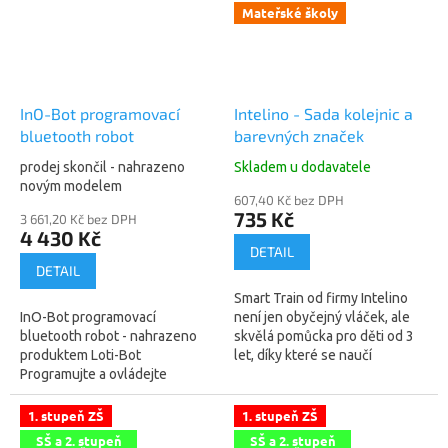
Mateřské školy
InO-Bot programovací
Intelino - Sada kolejnic a
bluetooth robot
barevných značek
prodej skončil - nahrazeno
Skladem u dodavatele
novým modelem
607,40 Kč bez DPH
735 Kč
3 661,20 Kč bez DPH
4 430 Kč
DETAIL
DETAIL
Smart Train od firmy Intelino
InO-Bot programovací
není jen obyčejný vláček, ale
bluetooth robot - nahrazeno
skvělá pomůcka pro děti od 3
produktem Loti-Bot
let, díky které se naučí
Programujte a ovládejte
základům programování. Sada
našeho nejvyspělejšího robota
kolejnic a barevných značek...
za pomocí populárního Scratch
1. stupeň ZŠ
1. stupeň ZŠ
programovacího...
SŠ a 2. stupeň
SŠ a 2. stupeň