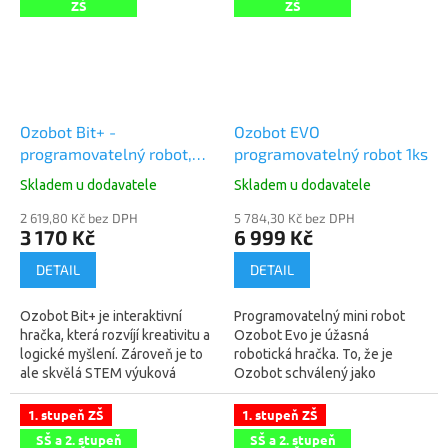
ZŠ
ZŠ
Ozobot Bit+ -
Ozobot EVO
programovatelný robot,
programovatelný robot 1ks
1ks (včetně barevných
Skladem u dodavatele
Skladem u dodavatele
fixů)
2 619,80 Kč bez DPH
5 784,30 Kč bez DPH
3 170 Kč
6 999 Kč
DETAIL
DETAIL
Ozobot Bit+ je interaktivní
Programovatelný mini robot
hračka, která rozvíjí kreativitu a
Ozobot Evo je úžasná
logické myšlení. Zároveň je to
robotická hračka. To, že je
ale skvělá STEM výuková
Ozobot schválený jako
pomůcka představující nejkratší
pomůcka pro výuku
a nejzábavnější cestu ke...
informatiky, z něj rozhodně
1. stupeň ZŠ
1. stupeň ZŠ
nedělá nezáživnou
SŠ a 2. stupeň
SŠ a 2. stupeň