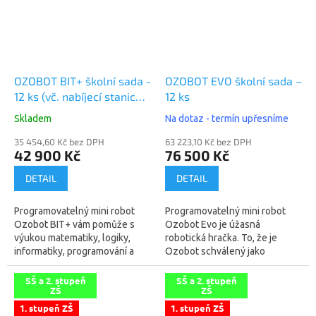
OZOBOT BIT+ školní sada -
OZOBOT EVO školní sada –
12 ks (vč. nabíjecí stanice a
12 ks
12ks sad barevných fixů)
Skladem
Na dotaz - termín upřesníme
35 454,60 Kč bez DPH
63 223,10 Kč bez DPH
42 900 Kč
76 500 Kč
DETAIL
DETAIL
Programovatelný mini robot
Programovatelný mini robot
Ozobot BIT+ vám pomůže s
Ozobot Evo je úžasná
výukou matematiky, logiky,
robotická hračka. To, že je
informatiky, programování a
Ozobot schválený jako
robotiky. To, že je Ozobot
pomůcka pro výuku
MŠMT schválený jako pomůcka
informatiky, z něj rozhodně
SŠ a 2. stupeň
SŠ a 2. stupeň
ZŠ
ZŠ
pro výuku, z...
nedělá nezáživnou
technickou...
1. stupeň ZŠ
1. stupeň ZŠ