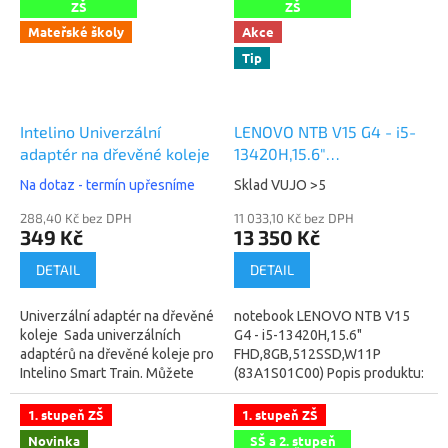
ZŠ
ZŠ
Mateřské školy
Akce
Tip
Intelino Univerzální
LENOVO NTB V15 G4 - i5-
adaptér na dřevěné koleje
13420H,15.6"
FHD,8GB,512SSD,W11P
Na dotaz - termín upřesníme
Sklad VUJO >5
EDU
288,40 Kč bez DPH
11 033,10 Kč bez DPH
349 Kč
13 350 Kč
DETAIL
DETAIL
Univerzální adaptér na dřevěné
notebook LENOVO NTB V15
koleje Sada univerzálních
G4 - i5-13420H,15.6"
adaptérů na dřevěné koleje pro
FHD,8GB,512SSD,W11P
Intelino Smart Train. Můžete
(83A1S01C00) Popis produktu:
propojit Intelino dráhu s běžně
Lenovo V15 G4 IRU
dostupnými dřevěnými...
EDUcertifikace MIL-STD-
1. stupeň ZŠ
1. stupeň ZŠ
810HOperační...
Novinka
SŠ a 2. stupeň