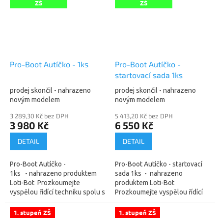
technickou...
ZŠ
ZŠ
Pro-Boot Autíčko - 1ks
Pro-Boot Autíčko -
startovací sada 1ks
prodej skončil - nahrazeno
prodej skončil - nahrazeno
novým modelem
novým modelem
3 289,30 Kč bez DPH
5 413,20 Kč bez DPH
3 980 Kč
6 550 Kč
DETAIL
DETAIL
Pro-Boot Autíčko -
Pro-Boot Autíčko - startovací
1ks - nahrazeno produktem
sada 1ks - nahrazeno
Loti-Bot Prozkoumejte
produktem Loti-Bot
vyspělou řídící techniku spolu s
Prozkoumejte vyspělou řídící
programovací obrazovkou na
techniku spolu s programovací
Pro-Bot autíčku! Po...
obrazovkou na Pro-Bot...
1. stupeň ZŠ
1. stupeň ZŠ