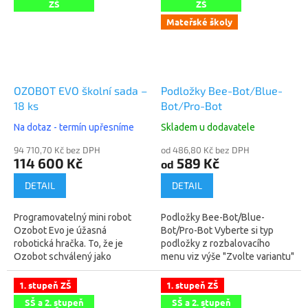
technickou...
ZŠ
ZŠ
Mateřské školy
OZOBOT EVO školní sada –
Podložky Bee-Bot/Blue-
18 ks
Bot/Pro-Bot
Na dotaz - termín upřesníme
Skladem u dodavatele
94 710,70 Kč bez DPH
od 486,80 Kč bez DPH
114 600 Kč
589 Kč
od
DETAIL
DETAIL
Programovatelný mini robot
Podložky Bee-Bot/Blue-
Ozobot Evo je úžasná
Bot/Pro-Bot Vyberte si typ
robotická hračka. To, že je
podložky z rozbalovacího
Ozobot schválený jako
menu viz výše "Zvolte variantu"
pomůcka pro výuku
a vybranou položku "Přidejte
informatiky, z něj rozhodně
do košíku". Vyberte si některou
1. stupeň ZŠ
1. stupeň ZŠ
nedělá nezáživnou
z...
SŠ a 2. stupeň
SŠ a 2. stupeň