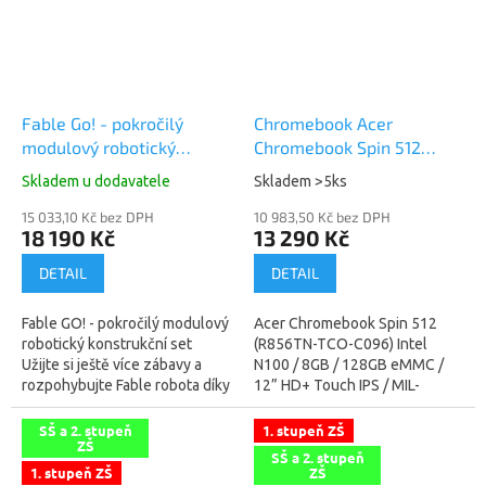
Fable Go! - pokročilý
Chromebook Acer
modulový robotický
Chromebook Spin 512
konstrukční set s
(R856TN-TCO-C096) Intel
Skladem u dodavatele
Skladem >5ks
pokročilými funkcemi
N100 / 8GB / 128GB eMMC
15 033,10 Kč bez DPH
/ 12” HD+ Touch IPS / MIL-
10 983,50 Kč bez DPH
18 190 Kč
13 290 Kč
STD / Chrome EDU /
černá/2roky
DETAIL
DETAIL
(NX.KE5EC.006)
Fable GO! - pokročilý modulový
Acer Chromebook Spin 512
robotický konstrukční set
(R856TN-TCO-C096) Intel
Užijte si ještě více zábavy a
N100 / 8GB / 128GB eMMC /
rozpohybujte Fable robota díky
12” HD+ Touch IPS / MIL-
nejnovějšímu modulu Fable
STD/Chrome
Spin. Ten v sobě ukrývá...
EDU/Black/2R (NX.KE5EC.006) - spe
SŠ a 2. stupeň
1. stupeň ZŠ
ZŠ
ceny do...
SŠ a 2. stupeň
1. stupeň ZŠ
ZŠ