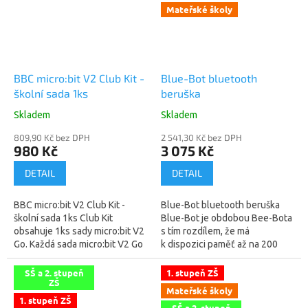
Mateřské školy
BBC micro:bit V2 Club Kit -
Blue-Bot bluetooth
školní sada 1ks
beruška
Skladem
Skladem
809,90 Kč bez DPH
2 541,30 Kč bez DPH
980 Kč
3 075 Kč
DETAIL
DETAIL
BBC micro:bit V2 Club Kit -
Blue-Bot bluetooth beruška
školní sada 1ks Club Kit
Blue-Bot je obdobou Bee-Bota
obsahuje 1ks sady micro:bit V2
s tím rozdílem, že má
Go. Každá sada micro:bit V2 Go
k dispozici paměť až na 200
vám poskytne vše, co pro
příkazů a k jeho
začátek potřebujete.
naprogramování se ho
SŠ a 2. stupeň
1. stupeň ZŠ
ZŠ
Obsahuje...
nemusíte vůbec dotknout....
Mateřské školy
1. stupeň ZŠ
SŠ a 2. stupeň