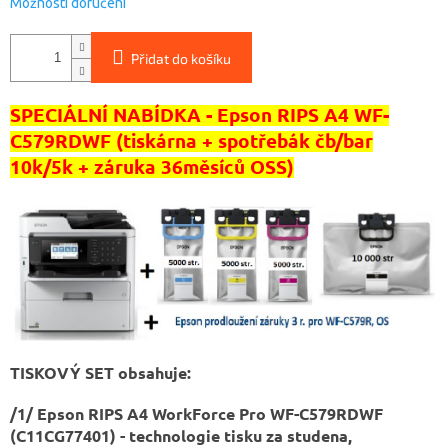
Možnosti doručení
Přidat do košíku
SPECIÁLNÍ NABÍDKA - Epson RIPS A4 WF-
C579RDWF (tiskárna + spotřebák čb/bar
10k/5k + záruka 36měsíců OSS)
TISKOVÝ SET obsahuje:
/1/ Epson RIPS A4 WorkForce Pro WF-C579RDWF
(C11CG77401) - technologie tisku za studena,