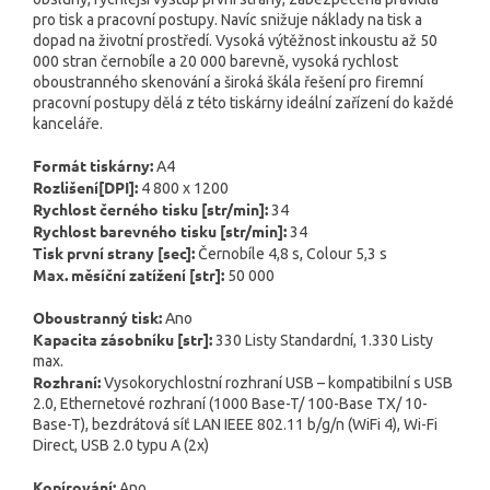
pro tisk a pracovní postupy. Navíc snižuje náklady na tisk a
dopad na životní prostředí. Vysoká výtěžnost inkoustu až 50
000 stran černobíle a 20 000 barevně, vysoká rychlost
oboustranného skenování a široká škála řešení pro firemní
pracovní postupy dělá z této tiskárny ideální zařízení do každé
kanceláře.
Formát tiskárny:
A4
Rozlišení[DPI]:
4 800 x 1200
Rychlost černého tisku [str/min]:
34
Rychlost barevného tisku [str/min]:
34
Tisk první strany [sec]:
Černobíle 4,8 s, Colour 5,3 s
Max. měsíční zatížení [str]:
50 000
Oboustranný tisk:
Ano
Kapacita zásobníku [str]:
330 Listy Standardní, 1.330 Listy
max.
Rozhraní:
Vysokorychlostní rozhraní USB – kompatibilní s USB
2.0, Ethernetové rozhraní (1000 Base-T/ 100-Base TX/ 10-
Base-T), bezdrátová síť LAN IEEE 802.11 b/g/n (WiFi 4), Wi-Fi
Direct, USB 2.0 typu A (2x)
Kopírování:
Ano