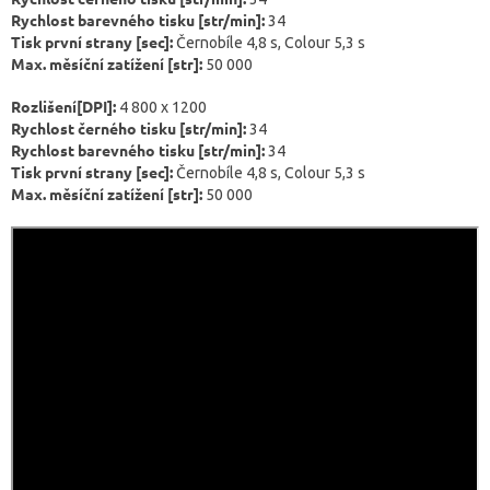
Rychlost barevného tisku [str/min]:
34
Tisk první strany [sec]:
Černobíle 4,8 s, Colour 5,3 s
Max. měsíční zatížení [str]:
50 000
Rozlišení[DPI]:
4 800 x 1200
Rychlost černého tisku [str/min]:
34
Rychlost barevného tisku [str/min]:
34
Tisk první strany [sec]:
Černobíle 4,8 s, Colour 5,3 s
Max. měsíční zatížení [str]:
50 000