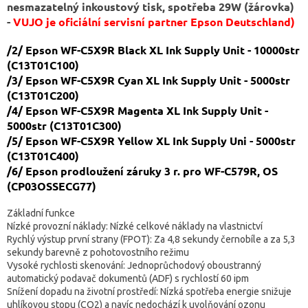
nesmazatelný inkoustový tisk, spotřeba 29W (žárovka)
-
VUJO je oficiální servisní partner Epson Deutschland)
/2/ Epson WF-C5X9R Black XL Ink Supply Unit - 10000str
(C13T01C100)
/3/ Epson WF-C5X9R Cyan XL Ink Supply Unit - 5000str
(C13T01C200)
/4/ Epson WF-C5X9R Magenta XL Ink Supply Unit -
5000str (C13T01C300)
/5/ Epson WF-C5X9R Yellow XL Ink Supply Uni - 5000str
(C13T01C400)
/6/ Epson prodloužení záruky 3 r. pro WF-C579R, OS
(
CP03OSSECG77)
Základní funkce
Nízké provozní náklady: Nízké celkové náklady na vlastnictví
Rychlý výstup první strany (FPOT): Za 4,8 sekundy černobíle a za 5,3
sekundy barevně z pohotovostního režimu
Vysoké rychlosti skenování: Jednoprůchodový oboustranný
automatický podavač dokumentů (ADF) s rychlostí 60 ipm
Snížení dopadu na životní prostředí: Nízká spotřeba energie snižuje
uhlíkovou stopu (CO2) a navíc nedochází k uvolňování ozonu