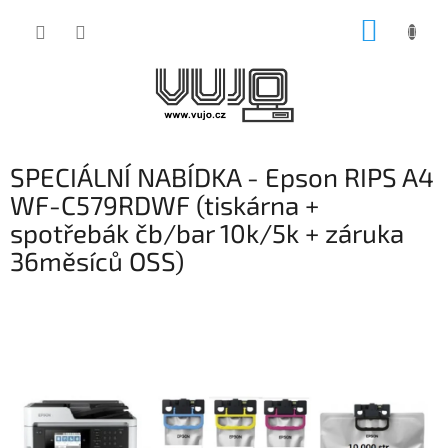
Přejít
NÁKUP
na
obsah
KOŠÍK
SPECIÁLNÍ NABÍDKA - Epson RIPS A4
WF-C579RDWF (tiskárna +
spotřebák čb/bar 10k/5k + záruka
36měsíců OSS)