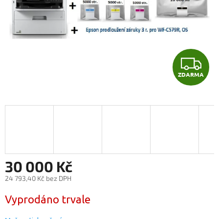
Z
ZDARMA
D
A
R
M
A
30 000 Kč
24 793,40 Kč bez DPH
Měrná
Vyprodáno trvale
cena: