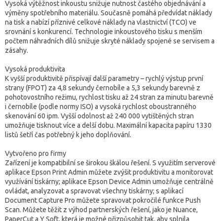
Vysoká výtěžnost inkoustu snižuje nutnost častého objednávání a
výměny spotřebního materiálu. Současně pomáhá předvídat náklady
na tisk a nabízí příznivé celkové náklady na vlastnictví (TCO) ve
srovnání s konkurencí. Technologie inkoustového tisku s menším
počtem náhradních dílů snižuje skryté náklady spojené se servisem a
zásahy.
Vysoká produktivita
K vyšší produktivitě přispívají další parametry – rychlý výstup první
strany (FPOT) za 4,8 sekundy černobíle a 5,3 sekundy barevně z
pohotovostního režimu, rychlost tisku až 24 stran za minutu barevně
i černobíle (podle normy ISO) a vysoká rychlost oboustranného
skenování 60 ipm. Vyšší odolnost až 240 000 vytištěných stran
umožňuje tisknout více a delší dobu. Maximální kapacita papíru 1330
listů šetří čas potřebný k jeho doplňování.
Vytvořeno pro firmy
Zařízení je kompatibilní se širokou škálou řešení. S využitím serverové
aplikace Epson Print Admin můžete zvýšit produktivitu a monitorovat
využívání tiskárny; aplikace Epson Device Admin umožňuje centrálně
ovládat, analyzovat a spravovat všechny tiskárny; s aplikací
Document Capture Pro můžete spravovat pokročilé funkce Push
Scan. Můžete těžit z výhod partnerských řešení, jako je Nuance,
PaperCut a Y Soft, která je možné přizpůsobit tak, aby splnila