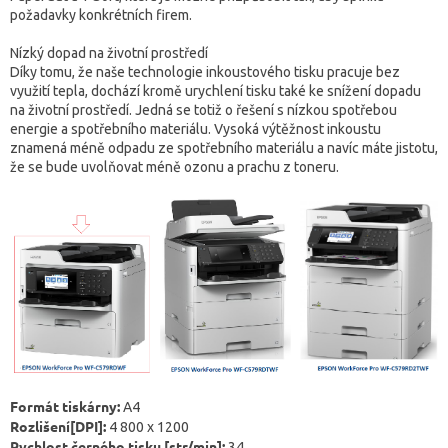
požadavky konkrétních firem.
Nízký dopad na životní prostředí
Díky tomu, že naše technologie inkoustového tisku pracuje bez
využití tepla, dochází kromě urychlení tisku také ke snížení dopadu
na životní prostředí. Jedná se totiž o řešení s nízkou spotřebou
energie a spotřebního materiálu. Vysoká výtěžnost inkoustu
znamená méně odpadu ze spotřebního materiálu a navíc máte jistotu,
že se bude uvolňovat méně ozonu a prachu z toneru.
Formát tiskárny:
A4
Rozlišení[DPI]:
4 800 x 1200
Rychlost černého tisku [str/min]:
34