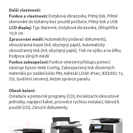
Další vlastnosti:
Funkce a vlastnosti:
Dotyková obrazovka, Přímý tisk, Přímé
skenování do tiskárny bez použití počítače, Přímý tisk z USB
LCD displej:
Typ: Barevně, Dotyková obrazovka, Úhlopříčka:
10,9 cm
Zpracování médií:
Automatický podavač dokumentů,
oboustranná kopie (A4, obyčejný papír), Automatický
oboustranný tisk (A4, obyčejný papír), Tisk na výšku a na šířku,
Podpora silných médií
Funkce zabezpečení:
Funkce omezení přístupu pomocí
nástroje Epson Web Config, Zabezpečený tisk důvěrných
materiálů po zadání kódu PIN, Adresář LDAP, IPsec, IEEE802.1x,
SSL (ověření serveru), Režim správce panelu
Obsah balení:
Ovladače a pomocné programy (CD), Inicializační inkoustové
jednotky, napájecí kabel, průvodce rychlou instalací, Návod k
použití (CD), Záruční dokumenty