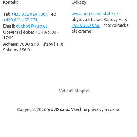
a
Kontakt:
Odkazy:
t
Tel:
Tel:
í
www.penzionveskale.cz
-
+420 352 624 936
|
ubytování Loket, Karlovy Vary
+420 603 457 971
Email:
FVE VUJO s.r.o.
- fotovoltaická
obchod@vujo.cz
elektrárna
Otevírací doba:
PO-PÁ 9:00 –
17:00
Adresa:
VUJO s.r.o., Křížová 116,
Sokolov 356 01
Vytvořil Shoptet
VUJO s.r.o.
Copyright 2026
. Všechna práva vyhrazena.