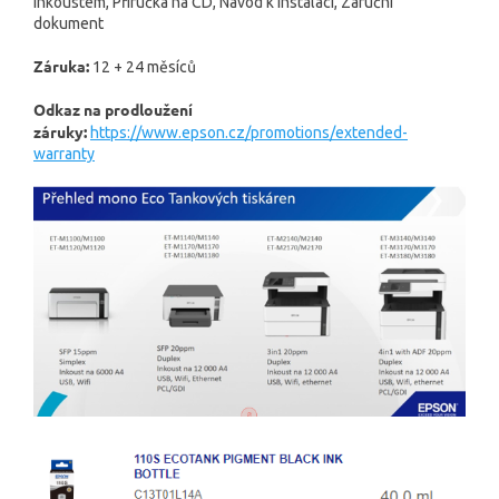
inkoustem, Příručka na CD, Návod k instalaci, Záruční
dokument
Záruka:
12 + 24 měsíců
Odkaz na prodloužení
záruky:
https://www.epson.cz/promotions/extended-
warranty