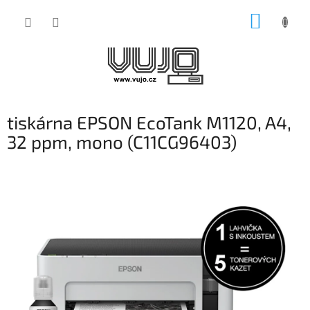
Přejít
NÁKUP
na
obsah
KOŠÍK
tiskárna EPSON EcoTank M1120, A4,
32 ppm, mono (C11CG96403)