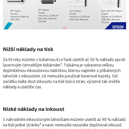
Nižší náklady na tisk
Za tři roky můžete s tiskárnou EcoTank ušetřit až 50 % nákladů oproti
3
laserovým černobílým tiskárnám
. Tiskárna je vybavena velkou
doplnitelnou inkoustovou nádržkou, kterou naplníte z přibalených
lahviček s inkoustem. Už nemusíte používat tonerové kazety. Od
začátku máte dost inkoustu na tisk tisíců stran, výrazně tak snížíte
náklady a ušetříte čas.
Nízké náklady na inkoust
S náhradními inkoustovými lahvičkami můžete ušetřit až 90 % nákladů
4
na tisk jedné stránky
a navíc nemusíte neustále doplňovat inkoust.