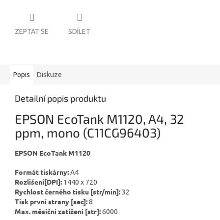
ZEPTAT SE
SDÍLET
Popis
Diskuze
Detailní popis produktu
EPSON EcoTank M1120, A4, 32
ppm, mono (
C11CG96403
)
EPSON EcoTank M1120
Formát tiskárny:
A4
Rozlišení[DPI]:
1440 x 720
Rychlost černého tisku [str/min]:
32
Tisk první strany [sec]:
8
Max. měsíční zatížení [str]:
6000