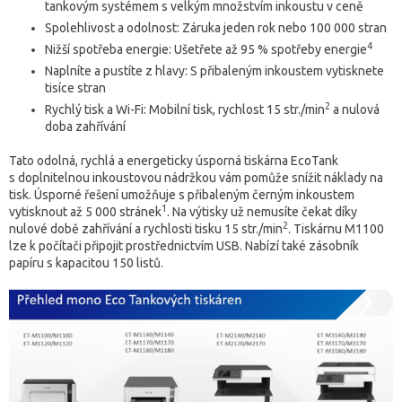
tankovým systémem s velkým množstvím inkoustu v ceně
Spolehlivost a odolnost: Záruka jeden rok nebo 100 000 stran
4
Nižší spotřeba energie: Ušetřete až 95 % spotřeby energie
Naplníte a pustíte z hlavy: S přibaleným inkoustem vytisknete
tisíce stran
2
Rychlý tisk a Wi-Fi: Mobilní tisk, rychlost 15 str./min
a nulová
doba zahřívání
Tato odolná, rychlá a energeticky úsporná tiskárna EcoTank
s doplnitelnou inkoustovou nádržkou vám pomůže snížit náklady na
tisk. Úsporné řešení umožňuje s přibaleným černým inkoustem
1
vytisknout až 5 000 stránek
. Na výtisky už nemusíte čekat díky
2
nulové době zahřívání a rychlosti tisku 15 str./min
. Tiskárnu M1100
lze k počítači připojit prostřednictvím USB. Nabízí také zásobník
papíru s kapacitou 150 listů.