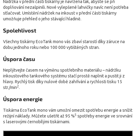
Nádržka v přední části tiskárny je navržena tak, abyste se při
doplňování nezašpinili. Nové vylepšené lahvičky navíc není potřeba
stlačovat. Umístění nádržek na inkoust v přední části tiskárny
umožňuje přehled o jeho stávající hladině.
Spolehlivost
Všechny tiskárny EcoTank mono vás zbaví starostí díky záruce na
dobu jednoho roku nebo 100 000 vytištěných stran.
Úspora času
Neplýtvejte časem na výměnu spotřebního materiálu – nádržku
inkoustového tankového systému stačí prostě naplnit a pustit ji z
hlavy. Rychlý tisk díky nulové době zahřívání a rychlosti tisku 15
2
str./min
.
Úspora energie
Tiskárna EcoTank mono vám umožní omezit spotřebu energie a snížit
5
režijní náklady. Můžete ušetřit až 95 %
spotřeby energie ve srovnání
s laserovými černobílými tiskárnami.