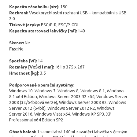
Kapacita zásobníku [str]:
150
Rozhraní:
Vysokorychlostní rozhraní USB – kompatibilní s USB
2.0
Tiskové jazyky:
ESC/P-R, ESC/P, GDI
Kapacita startovací lahvičky [ml]:
140
Skener:
Ne
Fax:
Ne
Spotřeba [W]:
14
Rozměry [VxŠxH mm]:
161 x 375 x 267
Hmotnost [kg]:
3,5
Podporované operační systémy:
Windows 10, Windows 7, Windows 8, Windows 8.1, Windows
8.1 x64 Edition, Windows Server 2003 R2 x64, Windows Server
2008 (32/64bitová verze), Windows Server 2008 R2, Windows
Server 2012 (64bit), Windows Server 2012 R2, Windows
Server 2016, Windows Vista x64, Windows XP SP3, XP
Professional x64 Edition SP2
Obsah balení:
1 samostatná 140ml zaváděcí lahvička s černým