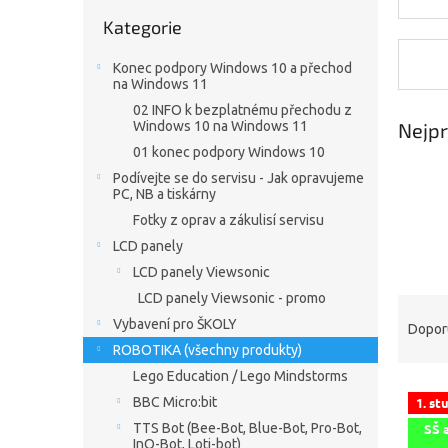
n
Přeskočit
e
Kategorie
kategorie
l
Konec podpory Windows 10 a přechod
na Windows 11
02 INFO k bezplatnému přechodu z
Nejpr
Windows 10 na Windows 11
01 konec podpory Windows 10
Podívejte se do servisu - Jak opravujeme
PC, NB a tiskárny
Fotky z oprav a zákulisí servisu
LCD panely
LCD panely Viewsonic
LCD panely Viewsonic - promo
Ř
a
Vybavení pro ŠKOLY
Dopor
z
ROBOTIKA (všechny produkty)
e
Lego Education / Lego Mindstorms
V
n
BBC Micro:bit
1. st
ý
í
SŠ 
TTS Bot (Bee-Bot, Blue-Bot, Pro-Bot,
p
p
InO-Bot, Loti-bot)