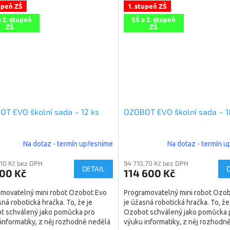
upeň ZŠ
1. stupeň ZŠ
a 2. stupeň
SŠ a 2. stupeň
ZŠ
ZŠ
T EVO školní sada – 12 ks
OZOBOT EVO školní sada – 1
Na dotaz - termín upřesníme
Na dotaz - termín 
,10 Kč bez DPH
94 710,70 Kč bez DPH
DETAIL
500 Kč
114 600 Kč
amovatelný mini robot Ozobot Evo
Programovatelný mini robot Ozo
sná robotická hračka. To, že je
je úžasná robotická hračka. To, že
t schválený jako pomůcka pro
Ozobot schválený jako pomůcka 
informatiky, z něj rozhodně nedělá
výuku informatiky, z něj rozhodn