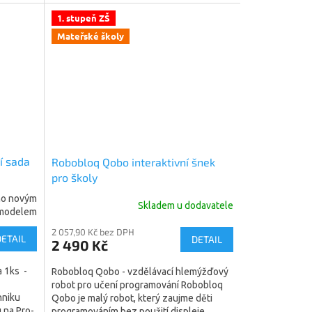
druhy terénu –...
1. stupeň ZŠ
Mateřské školy
í sada
Robobloq Qobo interaktivní šnek
pro školy
eno novým
Skladem u dodavatele
modelem
2 057,90 Kč bez DPH
DETAIL
DETAIL
2 490 Kč
a 1ks -
Robobloq Qobo - vzdělávací hlemýžďový
robot pro učení programování Robobloq
hniku
Qobo je malý robot, který zaujme děti
 na Pro-
programováním bez použití displeje .