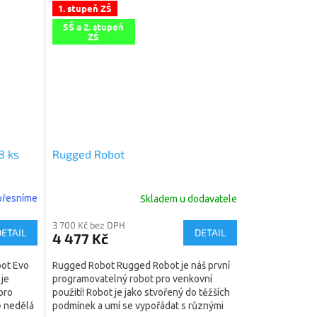
1. stupeň ZŠ
SŠ a 2. stupeň
ZŠ
8 ks
Rugged Robot
upřesníme
Skladem u dodavatele
3 700 Kč bez DPH
DETAIL
DETAIL
4 477 Kč
bot Evo
Rugged Robot Rugged Robot je náš první
 je
programovatelný robot pro venkovní
pro
použití! Robot je jako stvořený do těžších
ě nedělá
podmínek a umí se vypořádat s různými