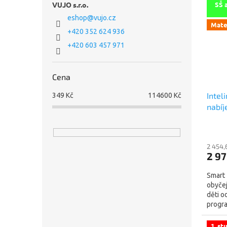
VUJO s.r.o.
SŠ 
eshop
@
vujo.cz
Mate
+420 352 624 936
+420 603 457 971
Cena
Intel
349
Kč
114600
Kč
nabíj
(náhr
2 454,
2 97
Smart 
obyčej
děti o
progra
barevn
1. st