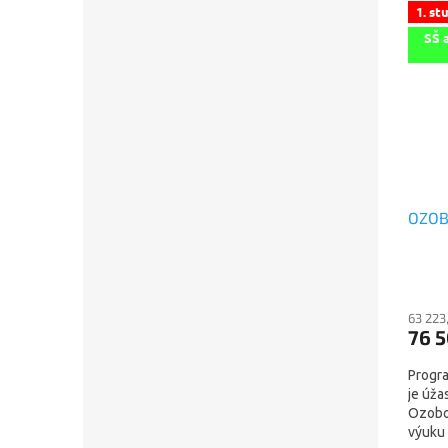
1. st
SŠ 
OZOBO
63 223
76 
Progr
je úža
Ozobo
výuku 