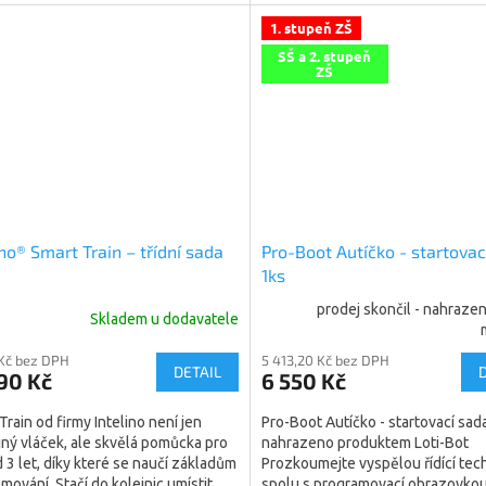
vnou technickou...
nezáživnou technickou...
1. stupeň ZŠ
SŠ a 2. stupeň
ZŠ
ino® Smart Train – třídní sada
Pro-Boot Autíčko - startovac
1ks
prodej skončil - nahraz
Skladem u dodavatele
 Kč bez DPH
5 413,20 Kč bez DPH
DETAIL
90 Kč
6 550 Kč
Train od firmy Intelino není jen
Pro-Boot Autíčko - startovací sad
ný vláček, ale skvělá pomůcka pro
nahrazeno produktem Loti-Bot
d 3 let, díky které se naučí základům
Prozkoumejte vyspělou řídící tec
mování. Stačí do kolejnic umístit
spolu s programovací obrazovkou