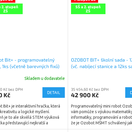
a 2. stupeň
SŠ a 2. stupeň
ZŠ
ZŠ
t Bit+ - programovatelný
OZOBOT BIT+ školní sada - 1
, 1ks (včetně barevných fixů)
(vč. nabíjecí stanice a 12ks s
barevných fixů)
Skladem u dodavatele
80 Kč bez DPH
35 454,60 Kč bez DPH
DETAIL
0 Kč
42 900 Kč
 Bit+ je interaktivní hračka, která
Programovatelný mini robot Ozo
 kreativitu a logické myšlení.
vám pomůže s výukou matematiky,
ň je to ale skvělá STEM výuková
informatiky, programování a roboti
a představující nejkratší a
že je Ozobot MŠMT schválený ja
avnější cestu ke...
pomůcka pro výuku, z...