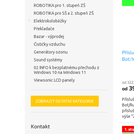
ROBOTIKA pro 1. stupeň ZŠ
ROBOTIKA pro SŠ a 2. stupeň ZŠ
Elektrokoloběžky
Překladače
Bazar - výprodej
Čističky vzduchu
Přísl
Generátory ozonu
Bot/
Sound systémy
02 INFO k bezplatnému přechodu z
Windows 10 na Windows 11
Viewsonic LCD panely
od 322
3
od
Příslu
ZOBRAZIT OSTATNÍ KATEGORIE
Bot/Ru
příslu
výše "
"Přidej
Kontakt
1. st