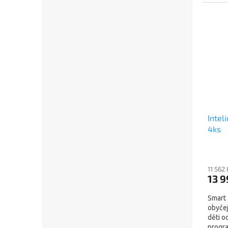
nezáži
Intel
4ks
11 562
13 9
Smart 
obyčej
děti o
progra