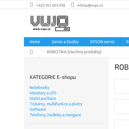
Přejít
+420 352 624 936
eshop@vujo.cz
na
obsah
Home
Servis a Služby
EPSON servis
R
Domů
ROBOTIKA (všechny produkty)
P
ROB
o
s
KATEGORIE E-shopu
t
r
Notebooky
a
Monitory a LFD
n
Stolní počítače
n
Tiskárny, multifunkce a plotry
Software
í
Telefony, hodinky a navigace
p
a