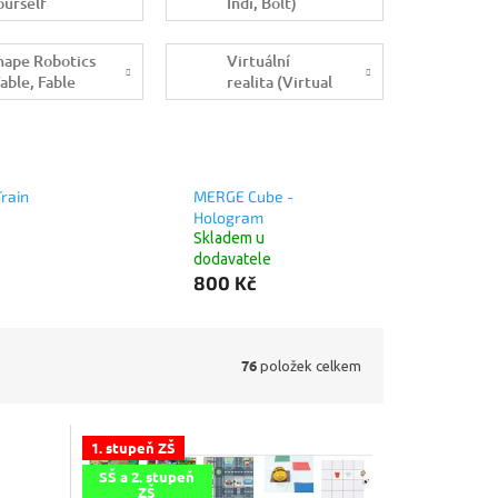
ourself
Indi, Bolt)
hape Robotics
Virtuální
Fable, Fable
realita (Virtual
pin)
Reality)
Train
MERGE Cube -
Hologram
Skladem u
dodavatele
800 Kč
76
položek celkem
1. stupeň ZŠ
SŠ a 2. stupeň
ZŠ