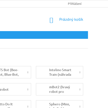
DOPRAVA A PLATBA
PODMÍNKY OCHRANY OSOBNÍCH ÚDAJŮ
Přihlášení
NÁKUPNÍ
Prázdný košík
KOŠÍK
TS Bot (Bee-
Intelino Smart
ot, Blue-Bot,
Train (náhrada
ro-Bot, InO-
za Ozobot)
ot, Loti-bot)
mBot2 (hravý
zobot
robot pro
výuku
programování)
tto Do It
Sphero (Mini,