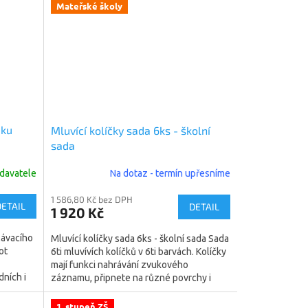
Mateřské školy
uku
Mluvící kolíčky sada 6ks - školní
sada
davatele
Na dotaz - termín upřesníme
1 586,80 Kč bez DPH
DETAIL
DETAIL
1 920 Kč
lávacího
Mluvící kolíčky sada 6ks - školní sada Sada
ot
6ti mluvívích kolíčků v 6ti barvách. Kolíčky
mají funkci nahrávání zvukového
ních i
záznamu, připnete na různé povrchy i
magnetickou...
1. stupeň ZŠ