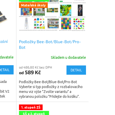
Mateřské školy
kolní
Podložky Bee-Bot/Blue-Bot/Pro-
Bot
davatele
Skladem u dodavatele
od 486,80 Kč bez DPH
DETAIL
DETAIL
589 Kč
od
 sada
Podložky Bee-Bot/Blue-Bot/Pro-Bot
Vyberte si typ podložky z rozbalovacího
:bit V2
menu viz výše "Zvolte variantu" a
átek
vybranou položku "Přidejte do košíku".
Vyberte si některou z...
1. stupeň ZŠ
SŠ a 2. stupeň