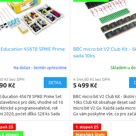
Education 45678 SPIKE Prime
BBC micro:bit V2 Club Kit - š
sada 10ks
Na dotaz - termín upřesníme
Skladem u do
60 Kč bez DPH
4 544,60 Kč bez DPH
DETAIL
90 Kč
5 499 Kč
Education 45678 SPIKE Prime Set
BBC micro:bit V2 Club Kit - školní
tavebnice pro děti, vhodné od 10
10ks Club Kit obsahuje deset sad
lektrické a programovatelné, rok
micro:bit V2 Go. Každá sada micro
í 2020, počet dílků 528 ks Sada
Go vám poskytne vše, co pro zač
ducation SPIKE...
potřebujete. Obsahuje...
upeň ZŠ
1. stupeň ZŠ
a 2. stupeň
Mateřské školy