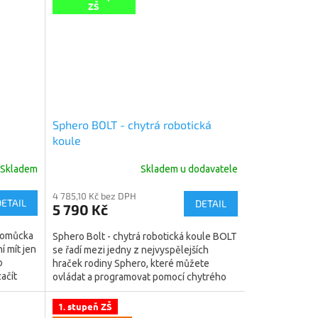
ZŠ
Sphero BOLT - chytrá robotická
koule
Skladem
Skladem u dodavatele
4 785,10 Kč bez DPH
DETAIL
DETAIL
5 790 Kč
 pomůcka
Sphero Bolt - chytrá robotická koule BOLT
í mít jen
se řadí mezi jedny z nejvyspělejších
o
hraček rodiny Sphero, které můžete
ačít
ovládat a programovat pomocí chytrého
mobilního zařízení....
1. stupeň ZŠ