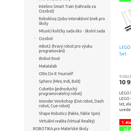
i
r
Intelino Smart Train (náhrada za
s
o
Ozobot)
p
d
Robobloq Qobo interaktivní šnek pro
r
u
školy
o
k
Mluvící kolíčky sada 6ks - školní sada
d
t
Ozobot
u
ů
mBot2 (hravý robot pro výuku
LEGO 
k
programování)
Set
t
iRobot Root
ů
Matatalab
Otto Do It Yourself
9 082,
10 9
Sphero (Mini, Indi, Bolt)
Cubetto (jednoduchý
LEGO 
programovatelný robot)
LEGO s
Wonder Workshop (Dot robot, Dash
let, e
robot, Cue robot)
uveden
Shape Robotics (Fable, Fable Spin)
LEGO E
Virtuální realita (Virtual Reality)
1. st
ROBOTIKA pro Mateřské školy
SŠ 