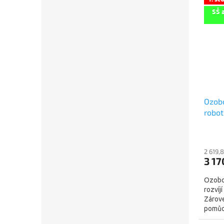
SŠ 
Ozobo
robot
2 619,
3 17
Ozobot
rozvíjí
Zárove
pomůck
nejzáb