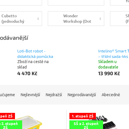
Y
Cubetto
Wonder
S
(jednoduchý
Workshop (Dot
(
programovatelný
robot, Dash
S
robot)
robot, Cue
odávanější
robot)
Loti-Bot robot -
Intelino® Smart 
didaktická pomůcka
– třídní sada 4ks
Zboží na cestě na
Skladem u
sklad
dodavatele
4 470 Kč
13 990 Kč
učujeme
Nejlevnější
Nejdražší
Nejprodávanější
Abecedně
upeň ZŠ
1. stupeň ZŠ
a 2. stupeň
SŠ a 2. stupeň
ZŠ
ZŠ