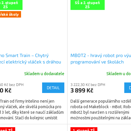
a 2. stupeň
SŠ a 2. stupeň
ZŠ
ZŠ
řské školy
ino Smart Train – Chytrý
MBOT2 - hravý robot pro vý
ecí elektrický vláček s dráhou
programování ve školách
ada Ozobot)
Skladem u dodavatele
Skladem u do
60 Kč bez DPH
3 222,30 Kč bez DPH
DETAIL
0 Kč
3 899 Kč
Train od firmy Intelino není jen
Další generace populárního vzdě
ný vláček, ale skvělá pomůcka pro
robota od Makeblock - mBot. Rob
d 3 let, díky které se naučí základům
mBot2 byl navržen s rozšířenými
mování. Stačí do kolejnic umístit
možnostmi použitelnými na základ
é dílky...
středních školách....
upeň ZŠ
1. stupeň ZŠ