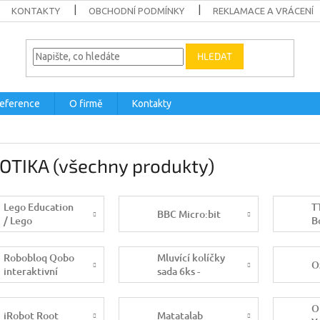
KONTAKTY
OBCHODNÍ PODMÍNKY
REKLAMACE A VRÁCENÍ
HLEDAT
eference
O firmě
Kontakty
OTIKA (všechny produkty)
Lego Education
T
BBC Micro:bit
/ Lego
B
Mindstorms
P
B
Robobloq Qobo
Mluvící kolíčky
O
interaktivní
sada 6ks -
šnek pro školy
školní sada
O
iRobot Root
Matatalab