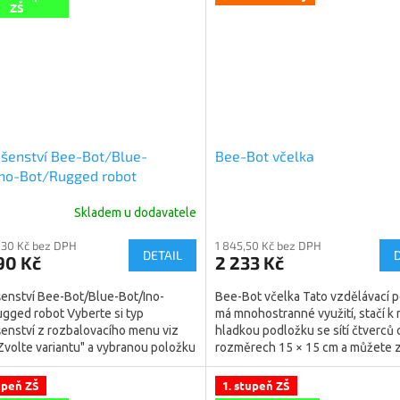
ZŠ
ušenství Bee-Bot/Blue-
Bee-Bot včelka
Ino-Bot/Rugged robot
Skladem u dodavatele
,30 Kč bez DPH
1 845,50 Kč bez DPH
DETAIL
90 Kč
2 233 Kč
šenství Bee-Bot/Blue-Bot/Ino-
Bee-Bot včelka Tato vzdělávací
gged robot Vyberte si typ
má mnohostranné využití, stačí k n
šenství z rozbalovacího menu viz
hladkou podložku se sítí čtverců 
Zvolte variantu" a vybranou položku
rozměrech 15 × 15 cm a můžete z
te do košíku"....
programovat. Včelka...
upeň ZŠ
1. stupeň ZŠ