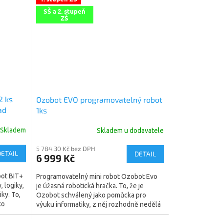
SŠ a 2. stupeň
ZŠ
2 ks
Ozobot EVO programovatelný robot
ad
1ks
Skladem
Skladem u dodavatele
5 784,30 Kč bez DPH
DETAIL
DETAIL
6 999 Kč
bot BIT+
Programovatelný mini robot Ozobot Evo
 logiky,
je úžasná robotická hračka. To, že je
ky. To,
Ozobot schválený jako pomůcka pro
ko
výuku informatiky, z něj rozhodně nedělá
nezáživnou technickou...