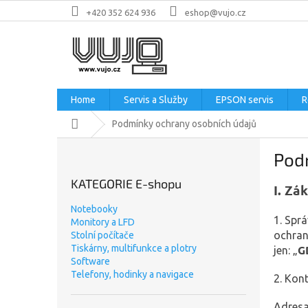
Přejít
+420 352 624 936
eshop@vujo.cz
na
obsah
Home
Servis a Služby
EPSON servis
R
Domů
Podmínky ochrany osobních údajů
P
Pod
o
s
KATEGORIE E-shopu
I.
Zák
t
r
Notebooky
a
1. Spr
Monitory a LFD
n
ochran
Stolní počítače
G
n
Tiskárny, multifunkce a plotry
jen: „
Software
í
Telefony, hodinky a navigace
2. Kon
p
a
Adresa