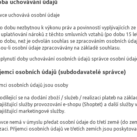
ba uchovávání údajů
ávce uchovává osobní údaje
o dobu nezbytnou k výkonu práv a povinností vyplývajících z
 uplatňování nároků z těchto smluvních vztahů (po dobu 15 le
o dobu, než je odvolán souhlas se zpracováním osobních údajů 
sou-li osobní údaje zpracovávány na základě souhlasu.
uplynutí doby uchovávání osobních údajů správce osobní údaj
íjemci osobních údajů (subdodavatelé správce)
jemci osobních údajů jsou osoby
odílející se na dodání zboží / služeb / realizaci plateb na zákl
ajišťující služby provozování e-shopu (Shoptet) a další služby
ajišťující marketingové služby.
rávce nemá v úmyslu předat osobní údaje do třetí země (do 
zaci. Příjemci osobních údajů ve třetích zemích jsou poskytov
.