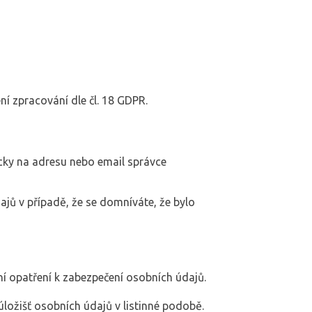
í zpracování dle čl. 18 GDPR.
cky na adresu nebo email správce
jů v případě, že se domníváte, že bylo
ční opatření k zabezpečení osobních údajů.
 úložišť osobních údajů v listinné podobě.