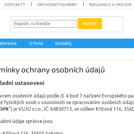
KONTAKTY
OBCHODNÍ PODMÍNKY
REKLAMACE A VRÁCENÍ
HLEDAT
eference
O firmě
Kontakty
mínky ochrany osobních údajů
ladní ustanovení
ávcem osobních údajů podle čl. 4 bod 7 nařízení Evropského p
ě fyzických osob v souvislosti se zpracováním osobních údaj
DPR
”) je VUJO s.r.o., IČ: 64830713, se sídlem Křížová 116, 3560
taktní údaje správce jsou
: Křížová 116, 35601 Sokolov