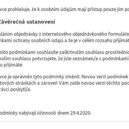
ávce prohlašuje, že k osobním údajům mají přístup pouze jím p
Závěrečná ustanovení
sláním objednávky z internetového objednávkového formuláře 
kami ochrany osobních údajů a že je v celém rozsahu přijímát
ěmito podmínkami souhlasíte zaškrtnutím souhlasu prostřednic
nutím souhlasu potvrzujete, že jste seznámen/a s podmínkami 
u přijímáte.
ávce je oprávněn tyto podmínky změnit. Novou verzi podmínek
etových stránkách a zároveň Vám zašle novou verzi těchto po
rávci poskytl/a.
odmínky nabývají účinnosti dnem 29.4.2020.