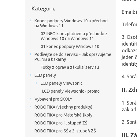
n
Přeskočit
e
Kategorie
kategorie
Email:
l
Konec podpory Windows 10 a přechod
Telefo
na Windows 11
02 INFO k bezplatnému přechodu z
3. Oso
Windows 10 na Windows 11
identi
01 konec podpory Windows 10
odkazem
Podívejte se do servisu - Jak opravujeme
jeden č
PC, NB a tiskárny
identit
Fotky z oprav a zákulisí servisu
LCD panely
4. Spr
LCD panely Viewsonic
II.
Zd
LCD panely Viewsonic - promo
Vybavení pro ŠKOLY
1. Spr
ROBOTIKA (všechny produkty)
základ
ROBOTIKA pro Mateřské školy
2. Spr
ROBOTIKA pro 1. stupeň ZŠ
ROBOTIKA pro SŠ a 2. stupeň ZŠ
III.
Zá