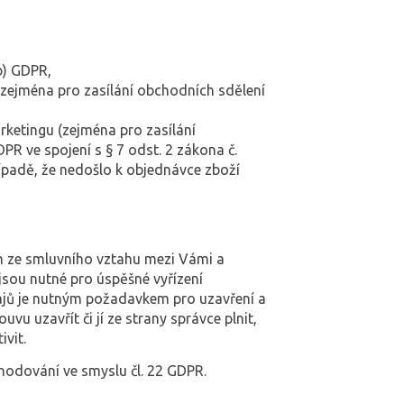
b) GDPR,
zejména pro zasílání obchodních sdělení
ketingu (zejména pro zasílání
DPR ve spojení s § 7 odst. 2 zákona č.
řípadě, že nedošlo k objednávce zboží
ch ze smluvního vztahu mezi Vámi a
jsou nutné pro úspěšné vyřízení
ajů je nutným požadavkem pro uzavření a
u uzavřít či jí ze strany správce plnit,
ivit.
hodování ve smyslu čl. 22 GDPR.