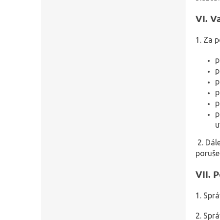
VI.
Va
1. Za 
p
p
p
p
p
p
u
2. Dál
poruše
VII.
P
1. Spr
2. Sprá