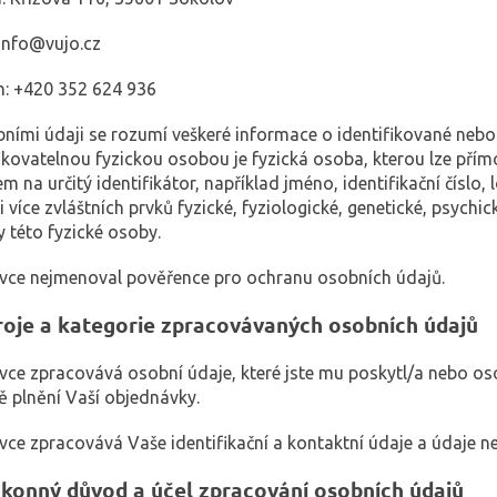
 info@vujo.cz
n: +420 352 624 936
bními údaji se rozumí veškeré informace o identifikované nebo 
fikovatelnou fyzickou osobou je fyzická osoba, kterou lze přím
 na určitý identifikátor, například jméno, identifikační číslo, 
i více zvláštních prvků fyzické, fyziologické, genetické, psych
y této fyzické osoby.
ávce nejmenoval pověřence pro ochranu osobních údajů.
roje a kategorie zpracovávaných osobních údajů
ávce zpracovává osobní údaje, které jste mu poskytl/a nebo oso
ě plnění Vaší objednávky.
ávce zpracovává Vaše identifikační a kontaktní údaje a údaje n
konný důvod a účel zpracování osobních údajů