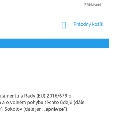
DOPRAVA A PLATBA
PODMÍNKY OCHRANY OSOBNÍCH ÚDAJŮ
Přihlášení
NÁKUPNÍ
Prázdný košík
KOŠÍK
arlamentu a Rady (EU) 2016/679 o
ů a o volném pohybu těchto údajů (dále
správce
1 Sokolov (dále jen: „
“).