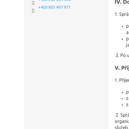
IV.
Do
+420 603 457 971
1. Spr
p
a
p
j
2. Po 
V.
Př
1. Pří
p
z
z
2. Sp
organi
služeb