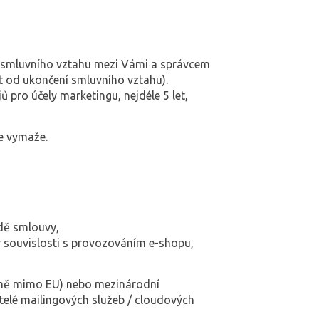
e smluvního vztahu mezi Vámi a správcem
t od ukončení smluvního vztahu).
pro účely marketingu, nejdéle 5 let,
e vymaže.
adě smlouvy,
 v souvislosti s provozováním e-shopu,
země mimo EU) nebo mezinárodní
atelé mailingových služeb / cloudových