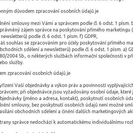
onným důvodem zpracování osobních údajů je
lnění smlouvy mezi Vámi a správcem podle čl. 6 odst. 1 písm. 
právněný zájem správce na poskytování přímého marketingu (
 newsletterů) podle čl. 6 odst. 1 písm. f) GDPR,
áš souhlas se zpracováním pro účely poskytování přímého mar
bchodních sdělení a newsletterů) podle čl. 6 odst. 1 písm. a) G
80/2004 Sb., o některých službách informační společnosti v p
ebo služby.
lem zpracování osobních údajů je
yřízení Vaší objednávky a výkon práv a povinností vyplývající
právcem; při objednávce jsou vyžadovány osobní údaje, které 
bjednávky (jméno a adresa, kontakt), poskytnutí osobních úd
lnění smlouvy, bez poskytnutí osobních údajů není možné smlouv
asílání obchodních sdělení a činění dalších marketingových akt
strany správce nedochází k automatickému individuálnímu roz