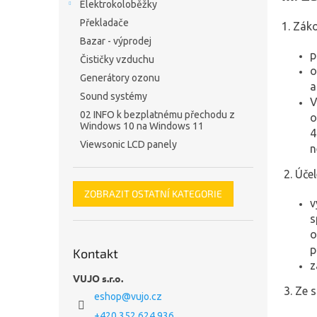
Elektrokoloběžky
Překladače
1. Zák
Bazar - výprodej
p
Čističky vzduchu
o
Generátory ozonu
a
Sound systémy
V
02 INFO k bezplatnému přechodu z
o
Windows 10 na Windows 11
4
Viewsonic LCD panely
n
2. Úče
ZOBRAZIT OSTATNÍ KATEGORIE
v
s
o
p
Kontakt
z
VUJO s.r.o.
3. Ze 
eshop
@
vujo.cz
+420 352 624 936