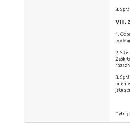
3. Spr
VIII.
1. Ode
podmín
2. S t
Zaškrt
rozsah
3. Spr
intern
jste sp
Tyto p
Z