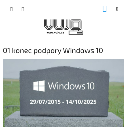
Přejít
NÁKUP
na
obsah
KOŠÍK
01 konec podpory Windows 10