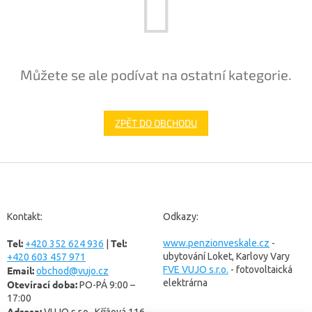
Můžete se ale podívat na ostatní kategorie.
ZPĚT DO OBCHODU
Z
á
p
a
Kontakt:
Odkazy:
t
Tel:
Tel:
í
www.penzionveskale.cz
-
+420 352 624 936
|
ubytování Loket, Karlovy Vary
+420 603 457 971
Email:
FVE VUJO s.r.o.
- fotovoltaická
obchod@vujo.cz
elektrárna
Otevírací doba:
PO-PÁ 9:00 –
17:00
Adresa:
VUJO s.r.o., Křížová 116,