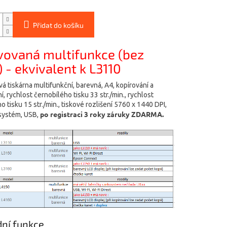
Přidat do košíku
vovaná multifunkce (bez
) - ekvivalent k L3110
á tiskárna multifunkční, barevná, A4, kopírování a
, rychlost černobílého tisku 33 str./min., rychlost
 tisku 15 str./min., tiskové rozlišení 5760 x 1440 DPI,
po registraci 3 roky záruky ZDARMA.
systém, USB,
dní funkce