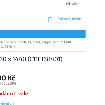
DOPRAVA A PLATBA
PODMÍNKY OCHRANY OSOBNÍCH ÚDAJŮ
Přihlášení
NÁKUPNÍ
Prázdný košík
KOŠÍK
on EcoTank L3210, A4, color, 33ppm, 5760 x 1440
1CJ68401)
60 x 1440 (C11CJ68401)
80 Kč
 Kč bez DPH
dáno trvale
 doručení