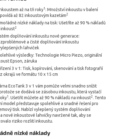
1
inkoustem až na tři roky
: Množství inkoustu v balení
2
povídá až 82 inkoustovým kazetám
mořádně nízké náklady na tisk: Ušetříte až 90 % nákladů
2
 inkoust
stém doplňování inkoustu nové generace:
zproblémové a čisté doplňování inkoustu
vylepšených lahviček
olehlivé výsledky: Technologie Micro Piezo, originální
koust Epson, záruka
řízení 3 v 1: Tisk, kopírování, skenování a tisk fotografií
z okrajů ve formátu 10 x 15 cm
kárna EcoTank 3 v 1 vám pomůže velmi snadno snížit
 protože se dodává se zásobou inkoustu, která vystačí
1
2
roky
. Ušetřit můžete až 90 % nákladů na inkoust
. Tento
í model představuje spolehlivé a snadné řešení pro
emový tisk. Nabízí vylepšený systém doplňování
 a nové inkoustové lahvičky navržené tak, aby se
ovalo riziko rozlití inkoustu.
ádně nízké náklady