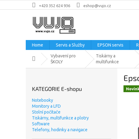
Přejít
+420 352 624 936
eshop@vujo.cz
na
obsah
Home
Servis a Služby
EPSON servis
R
Vybavení pro
Tiskárny a
Domů
ŠKOLY
multifunkce
P
Epso
o
s
KATEGORIE E-shopu
Novin
t
r
Notebooky
a
Monitory a LFD
n
Stolní počítače
n
Tiskárny, multifunkce a plotry
Software
í
Telefony, hodinky a navigace
p