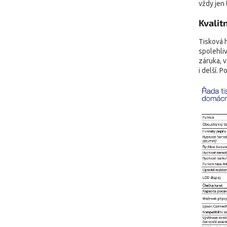
vždy jen
Kvalit
Tisková 
spolehliv
záruka, v
i delší. 