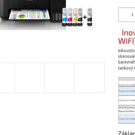
Ino
WIFI
Inkoustov
skenování
barevného
tankový 
Zákla