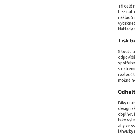
Tři celé 
bez nutno
nákladů 
vytisknet
Náklady n
Tisk b
S touto 
odpovídá
spotřebn
s extrém
rozloučit
možné nej
Odhalt
Díky umís
design s
doplňován
také vyle
aby ve vš
lahvičky