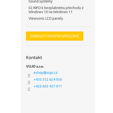
Sound systémy
02 INFO k bezplatnému přechodu z
Windows 10 na Windows 11
Viewsonic LCD panely
ZOBRAZIT OSTATNÍ KATEGORIE
Kontakt
VUJO s.r.o.
eshop
@
vujo.cz
+420 352 624 936
+420 603 457 971