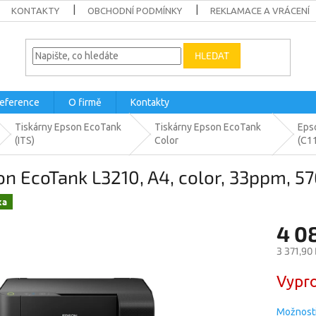
KONTAKTY
OBCHODNÍ PODMÍNKY
REKLAMACE A VRÁCENÍ
HLEDAT
eference
O firmě
Kontakty
Tiskárny Epson EcoTank
Tiskárny Epson EcoTank
Eps
(ITS)
Color
(C1
n EcoTank L3210, A4, color, 33ppm, 57
ka
4 0
3 371,90
Měrná
Vypro
cena:
Možnosti