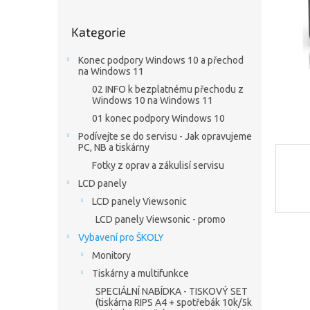
a
n
Přeskočit
e
Kategorie
kategorie
l
Konec podpory Windows 10 a přechod
na Windows 11
02 INFO k bezplatnému přechodu z
Windows 10 na Windows 11
01 konec podpory Windows 10
Podívejte se do servisu - Jak opravujeme
PC, NB a tiskárny
Fotky z oprav a zákulisí servisu
LCD panely
LCD panely Viewsonic
LCD panely Viewsonic - promo
Vybavení pro ŠKOLY
Monitory
Tiskárny a multifunkce
SPECIÁLNÍ NABÍDKA - TISKOVÝ SET
(tiskárna RIPS A4 + spotřebák 10k/5k