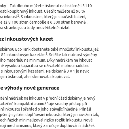
1
roky
. Tak dlouho můžete tisknout na tiskárně L3110
sti koupit nový inkoust. Ušetřit můžete až 90 %
2
na inkoust
. S inkoustem, který je součástí balení,
3
e až 8 100 stran černobíle a 6 500 stran barevně
.
a stránku jsou tedy neuvěřitelně nízké.
ez inkoustových kazet
tiskárnou EcoTank dostanete také množství inkoustu, jež
2
 82 inkoustovým kazetám
. Snížíte tak nutnost výměny
ího materiálu na minimum. Díky nádržkám na inkoust
ně vysokou kapacitou se uživatelé mohou nadobro
 s inkoustovými kazetami. Na tiskárně 3 v 1 je navíc
en tisknout, ale i skenovat a kopírovat.
e výhody nové generace
tění nádržek na inkoust v přední části tiskárny je nový
kutečně kompaktní a umožňuje snadný přístup při
í inkoustu i přehled o jeho stávající hladině. Přináší
pšený systém doplňování inkoustu, který je navržen tak,
ech fázích minimalizoval riziko rozlití inkoustu. Nové
 mají mechanismus, který zaručuje doplňování nádržek