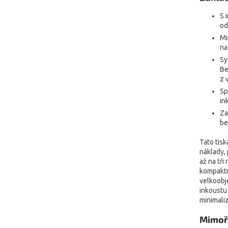
S 
od
Mi
na
Sy
Be
z 
Sp
in
Za
be
Tato tis
náklady,
až na tři 
kompaktn
velkoobj
inkoustu
minimaliz
Mimoř