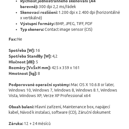
Rychlost jednostranného skenování (A4
barevně):
300 dpi 2,2 ms/řádek
Skenovací rozlišení:
1.200 dpi x 2.400 dpi (horizontálně
x vertikálně)
Výstupní formáty:
BMP, JPEG, TIFF, PDF
Typ skeneru:
Contact image sensor (CIS)
Fax:
Ne
Spotřeba [W]:
16
Spotřeba StandBy [W]:
4,2
Hlučnost [dB]:
5
Rozměry [VxŠxH mm]:
425 x 359 x 161
Hmotnost [kg]:
8
Podporované operační systémy:
Mac OS X 10.6.8 or later,
Windows 10, Windows 7, Windows 8, Windows 8.1, Windows
Vista, Windows XP, Verze XP Professional x64
Obsah balení:
Hlavní zařízení, Maintenance box, napájecí
kabel, Návod k instalaci, software (CD), Záruční dokument
Záruka:
12 + 24 měsíců