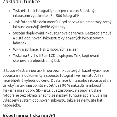
Základní funkce
Tiskněte tolik fotografií, kolik jen chcete: S dodaným
3
inkoustem vytisknete až 1 500 fotografií
Tisk fotografií a dokumentů: Čtyři barviva a pigmentový černý
inkoust zaručují skvělé výsledky
Systém doplňování inkoustu nové generace: Bezproblémové
a čisté doplňování inkoustu z vylepšených inkoustových
lahviček
Wi-Fi a aplikace: Tisk z mobilních zařízení
Tiskárna 3 v 1 s 6,8cm LCD displejem: Tisk, kopírování,
skenování a oboustranný tisk
S touto všestrannou tiskárnou bez inkoustových kazet vytisknete
oboustranné dokumenty a spoustu fotografií ve formátu A4 za
neuvěřitelně výhodnou cenu. Dostanete k ní zásobu inkoustu až na
1
2
tři roky
, a tak vám pomůže ušetřit až 90 % nákladů na inkoust
.
Tiskárna má slot pro SD kartu, dva zásobníky na papír a tiskne
fotografie bez okrajů. Snadno se nastaví, funguje spolehlivě a má
vylepšený systém doplňování inkoustu, takže se nemusíte bát
nepořádku.
Všestranná tiskárna A4