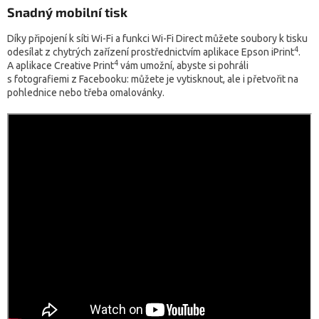
Snadný mobilní tisk
Díky připojení k síti Wi-Fi a funkci Wi-Fi Direct můžete soubory k tisku
4
odesílat z chytrých zařízení prostřednictvím aplikace Epson iPrint
.
4
A aplikace Creative Print
vám umožní, abyste si pohráli
s fotografiemi z Facebooku: můžete je vytisknout, ale i přetvořit na
pohlednice nebo třeba omalovánky.