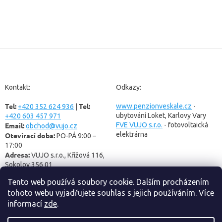
Z
á
p
a
Kontakt:
Odkazy:
t
Tel:
Tel:
í
www.penzionveskale.cz
-
+420 352 624 936
|
ubytování Loket, Karlovy Vary
+420 603 457 971
Email:
FVE VUJO s.r.o.
- fotovoltaická
obchod@vujo.cz
elektrárna
Otevírací doba:
PO-PÁ 9:00 –
17:00
Adresa:
VUJO s.r.o., Křížová 116,
Sokolov 356 01
Tento web používá soubory cookie. Dalším procházením
tohoto webu vyjadřujete souhlas s jejich používáním. Více
informací
zde
.