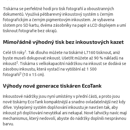
Tiskárna se perfektně hodí pro tisk fotografií a oboustranných
dokumentů. Využívá pětibarevný inkoustový systém s černým
fotografickým a černým pigmentovým inkoustem. Je vybavena
slotem pro SD kartu, dvěma zásobníky na papír a LCD displejem a umí
tisknout fotografie bez okrajů.
Mimořádně
výhodný tisk bez inkoustových kazet
1
Celé tři roky
. Tak dlouho můžete na tiskárně L7160 tisknout, aniž
byste museli dokupovat inkoust. Ušetřit můžete až 90 % nákladů na
2
inkoust
. Tiskárna s velkokapacitní nádržkou na inkoust se dodává se
zásobou inkoustu, která vystačí na vytištění až 1 500
3
fotografií
(10 x 15 cm).
Výhody nové generace tiskáren EcoTank
Inkoustové nádržky jsou nyní umístěny v přední části, a proto jsou
nové tiskárny EcoTank kompaktnější a snadno ovladatelnější než kdy
dříve. Vylepšený systém doplňování inkoustu je navržen tak, aby
inkoust při doplňování nevytékal ani nekapal. Nové lahvičky navíc mají
mechanismus, který nedovolí, abyste do nádržky doplnili nesprávnou
barvu.