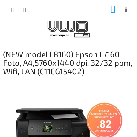
Přejít
NÁKUP
na
obsah
KOŠÍK
(NEW model L8160) Epson L7160
Foto, A4,5760x1440 dpi, 32/32 ppm,
Wifi, LAN (C11CG15402)