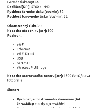
Formát tiskárny:
A4
Rozlišení[DPI]:
5760 x 1440
Rychlost černého tisku [str/min]:
32
Rychlost barevného tisku [str/min]:
32
Oboustranný tisk:
Ano
Kapacita zásobníku [str]:
100
Rozhraní:
Wi-Fi
Ethernet
Wi-Fi Direct
USB
MicroSD
Wireless PictBridge
Kapacita startovacího toneru [str]:
1500 černá/barva
fotografie
Skener:
Rychlost jednostranného skenování (A4
černobíle):
300 dpi 0,8 ms/řádek