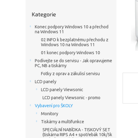
a
n
Přeskočit
e
Kategorie
kategorie
l
Konec podpory Windows 10 a přechod
na Windows 11
02 INFO k bezplatnému přechodu z
Windows 10 na Windows 11
01 konec podpory Windows 10
Podívejte se do servisu - Jak opravujeme
PC, NB a tiskárny
Fotky z oprav a zákulisí servisu
LCD panely
LCD panely Viewsonic
LCD panely Viewsonic - promo
Vybavení pro ŠKOLY
Monitory
Tiskárny a multifunkce
SPECIÁLNÍ NABÍDKA - TISKOVÝ SET
(tiskárna RIPS A4 + spotřebák 10k/5k