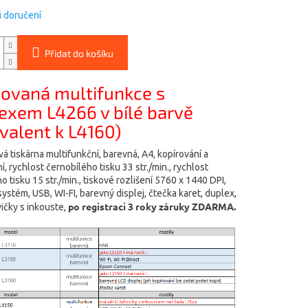
 doručení
Přidat do košíku
ovaná multifunkce s
exem L4266 v bílé barvě
ivalent k L4160)
á tiskárna multifunkční, barevná, A4, kopírování a
, rychlost černobílého tisku 33 str./min., rychlost
 tisku 15 str./min., tiskové rozlišení 5760 x 1440 DPI,
ystém, USB, WI-FI, barevný displej, čtečka karet, duplex,
po registraci 3 roky záruky ZDARMA.
vičky s inkouste,