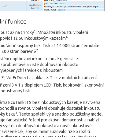
dní funkce
1
koust až na tři roky
: Množství inkoustu v balení
4
povídá až 60 inkoustovým kazetám
mořádně úsporný tisk: Tisk až 14 000 stran černobíle
2
5 200 stran barevně
stém doplňování inkoustu nové generace:
zproblémové a čisté doplňování inkoustu
vylepšených lahviček s inkoustem
-Fi, Wi-Fi Direct a aplikace: Tisk z mobilních zařízení
řízení 3 v 1 s displejem LCD: Tisk, kopírování, skenování
oboustranný tisk
kárna EcoTank ITS bez inkoustových kazet je navržena
 pohodlí a rovnou v balení obsahuje dostatek inkoustu
1
oky tisku
. Tento spolehlivý a snadno použitelný model
je fantastické řešení pro aktivní domácnosti a nabízí
ý systém doplňování inkoustu a nové inkoustové
navržené tak, aby se minimalizovalo riziko rozlití