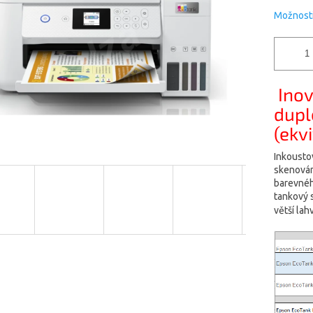
Možnosti
Inov
dupl
(ekv
Inkoustov
skenování
barevného
tankový s
větší lah