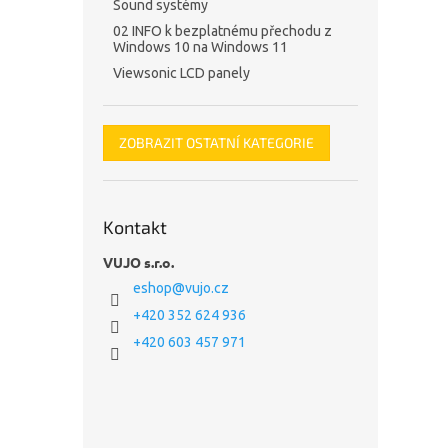
Sound systémy
02 INFO k bezplatnému přechodu z
Windows 10 na Windows 11
Viewsonic LCD panely
ZOBRAZIT OSTATNÍ KATEGORIE
Kontakt
VUJO s.r.o.
eshop
@
vujo.cz
+420 352 624 936
+420 603 457 971