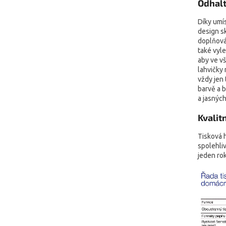
Odhalt
Díky umís
design s
doplňován
také vyle
aby ve vš
lahvičky
vždy jen
barvě a 
a jasných
Kvalit
Tisková 
spolehliv
jeden rok