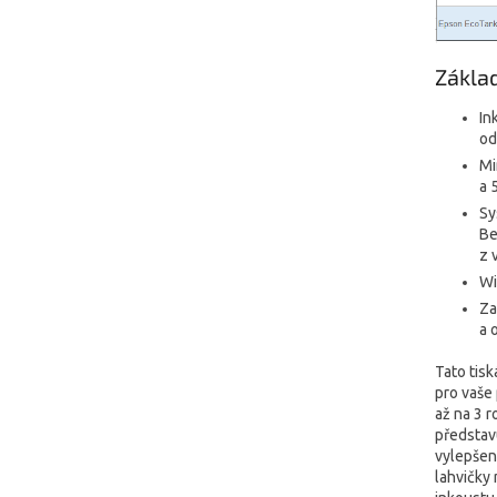
Zákla
In
od
Mi
a 
Sy
Be
z 
Wi
Za
a 
Tato tis
pro vaše
až na 3 r
představu
vylepšen
lahvičky 