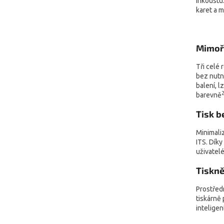
inkoustu.
karet a 
Mimoř
Tři celé 
bez nutno
balení, l
barevně
Tisk b
Minimali
ITS. Dík
uživatel
Tiskně
Prostředn
tiskárně 
inteligen