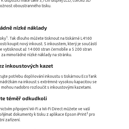
 K dispozici máte také 3,7cm displej LCD, čtečku SD
možnost oboustranného tisku.
ádně nízké náklady
1
roky
. Tak dlouho můžete tisknout na tiskárně L4160
sti koupit nový inkoust. S inkoustem, který je součástí
ze vytisknout až 14 000 stran černobíle a 5 200 stran
2
za mimořádně nízké náklady na stránku.
ez inkoustových kazet
zujte potřebu doplňování inkoustu s tiskárnou EcoTank
y nádržkám na inkoust s extrémně vysokou kapacitou se
é mohou nadobro rozloučit s inkoustovými kazetami.
te téměř odkudkoli
ictvím připojení Wi-Fi a Wi-Fi Direct můžete ve vaší
3
přijímat dokumenty k tisku z aplikace Epson iPrint
pro
tní zařízení.