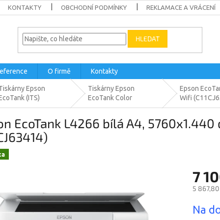
KONTAKTY
OBCHODNÍ PODMÍNKY
REKLAMACE A VRÁCENÍ
HLEDAT
eference
O firmě
Kontakty
Tiskárny Epson
Tiskárny Epson
Epson EcoTan
EcoTank (ITS)
EcoTank Color
Wifi (C11CJ
n EcoTank L4266 bílá A4, 5760x1.440 d
CJ63414)
ka
7 10
5 867,80
Měrná
Na do
cena: