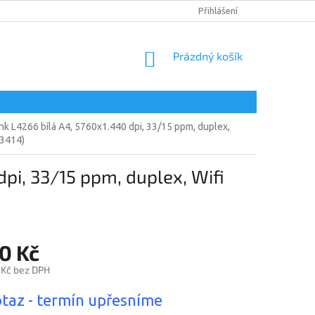
DOPRAVA A PLATBA
PODMÍNKY OCHRANY OSOBNÍCH ÚDAJŮ
Přihlášení
NÁKUPNÍ
Prázdný košík
KOŠÍK
k L4266 bílá A4, 5760x1.440 dpi, 33/15 ppm, duplex,
63414)
pi, 33/15 ppm, duplex, Wifi
0 Kč
 Kč bez DPH
taz - termín upřesníme