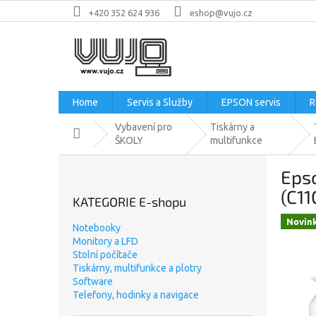
Přejít
+420 352 624 936
eshop@vujo.cz
na
obsah
Home
Servis a Služby
EPSON servis
R
Vybavení pro
Tiskárny a
Domů
ŠKOLY
multifunkce
P
Epso
o
s
(C11
KATEGORIE E-shopu
t
Novin
r
Notebooky
a
Monitory a LFD
n
Stolní počítače
n
Tiskárny, multifunkce a plotry
Software
í
Telefony, hodinky a navigace
p