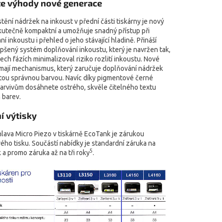
e výhody nové generace
tění nádržek na inkoust v přední části tiskárny je nový
kutečně kompaktní a umožňuje snadný přístup při
í inkoustu i přehled o jeho stávající hladině. Přináší
pšený systém doplňování inkoustu, který je navržen tak,
ech fázích minimalizoval riziko rozlití inkoustu. Nové
 mají mechanismus, který zaručuje doplňování nádržek
 tou správnou barvou. Navíc díky pigmentové černé
barvivům dosáhnete ostrého, skvěle čitelného textu
 barev.
ní výtisky
hlava Micro Piezo v tiskárně EcoTank je zárukou
ého tisku. Součástí nabídky je standardní záruka na
5
 a promo záruka až na tři roky
.