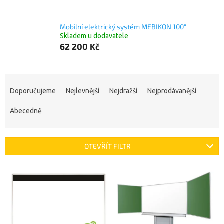
Mobilní elektrický systém MEBIKON 100"
Skladem u dodavatele
62 200 Kč
Ř
a
Doporučujeme
Nejlevnější
Nejdražší
Nejprodávanější
z
e
Abecedně
n
í
p
OTEVŘÍT FILTR
r
o
V
d
ý
u
p
k
i
t
s
ů