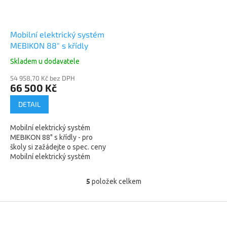
Mobilní elektrický systém
MEBIKON 88" s křídly
Skladem u dodavatele
54 958,70 Kč bez DPH
66 500 Kč
DETAIL
Mobilní elektrický systém
MEBIKON 88" s křídly - pro
školy si zažádejte o spec. ceny
Mobilní elektrický systém
MEBIKON pro projektory
EPSON. Bílá tabule 88" s...
5
položek celkem
O
v
l
Z
á
á
d