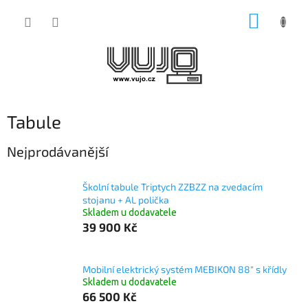
Přejít
NÁKUP
na
obsah
KOŠÍK
Tabule
Nejprodávanější
Školní tabule Triptych ZZBZZ na zvedacím
stojanu + AL polička
Skladem u dodavatele
39 900 Kč
Mobilní elektrický systém MEBIKON 88" s křídly
Skladem u dodavatele
66 500 Kč