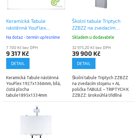
p
r
o
d
Keramická Tabule
Školní tabule Triptych
u
nástěnná YouFlex
ZZBZZ na zvedacím
k
1927x1366mm, bílá, čistá
stojanu + AL polička
Na dotaz - termín upřesníme
Skladem u dodavatele
t
plocha
ů
tabule1895x1334mm
7 700 Kč bez DPH
32 975,20 Kč bez DPH
9 317 Kč
39 900 Kč
DETAIL
DETAIL
Keramická Tabule nástěnná
Školní tabule Triptych ZZBZZ
YouFlex 1927x1366mm, bílá,
na zvedacím stojanu + AL
čistá plocha
polička TABULE – TRIPTYCH K
tabule1895x1334mm
ZZBZZ: širokoúhlá třídílná
Keramická tabule velikosti 100“
magnetická tabule z
pro pevnou montáž na stěnu
certifikované dvouvrstvé
bez potřeby výškového...
keramiky typu...