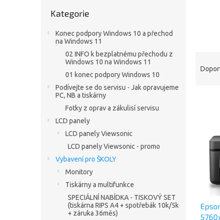
n
Přeskočit
e
Kategorie
kategorie
l
Konec podpory Windows 10 a přechod
na Windows 11
02 INFO k bezplatnému přechodu z
Ř
Windows 10 na Windows 11
a
Dopor
01 konec podpory Windows 10
z
Podívejte se do servisu - Jak opravujeme
e
PC, NB a tiskárny
V
n
Fotky z oprav a zákulisí servisu
ý
í
p
p
LCD panely
i
r
LCD panely Viewsonic
s
o
LCD panely Viewsonic - promo
p
d
Vybavení pro ŠKOLY
r
u
Monitory
o
k
d
Tiskárny a multifunkce
t
u
ů
SPECIÁLNÍ NABÍDKA - TISKOVÝ SET
Epson
(tiskárna RIPS A4 + spotřebák 10k/5k
k
+ záruka 36měs)
5760x
t