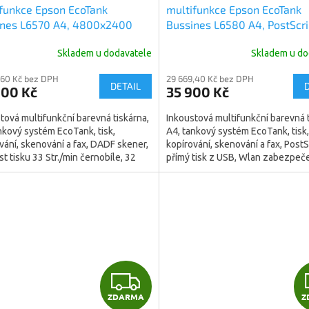
funkce Epson EcoTank
multifunkce Epson EcoTank
A
ines L6570 A4, 4800x2400
Bussines L6580 A4, PostScrip
33/32 ppm, USB, Wifi, LAN,
z USB, Wlan zabezpečení,
R
Skladem u dodavatele
Skladem u do
DUPLEX, 19W (C11CJ29402)
síť.protokol iPv4,iPv6, 480
dpi, 33/32 ppm, USB, Wifi, L
M
,60 Kč bez DPH
29 669,40 Kč bez DPH
FAX, DUPLEX, 19W (C11CJ284
DETAIL
000 Kč
35 900 Kč
A
tová multifunkční barevná tiskárna,
Inkoustová multifunkční barevná t
nkový systém EcoTank, tisk,
A4, tankový systém EcoTank, tisk,
vání, skenování a fax, DADF skener,
kopírování, skenování a fax, PostS
st tisku 33 Str./min černobíle, 32
přímý tisk z USB, Wlan zabezpeče
n...
síť.protokol iPv4,iPv6,...
Z
ZDARMA
Z