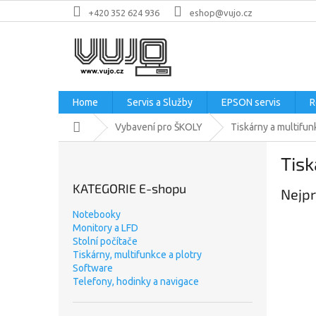
Přejít
+420 352 624 936
eshop@vujo.cz
na
obsah
Home
Servis a Služby
EPSON servis
R
Domů
Vybavení pro ŠKOLY
Tiskárny a multifun
P
Tis
o
s
KATEGORIE E-shopu
Nejpr
t
r
Notebooky
a
Monitory a LFD
n
Stolní počítače
n
Tiskárny, multifunkce a plotry
Software
í
Telefony, hodinky a navigace
p
a