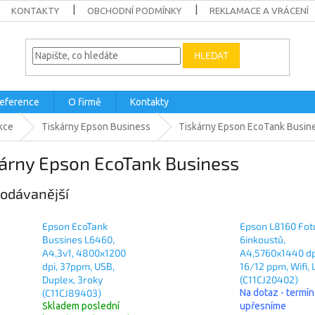
KONTAKTY
OBCHODNÍ PODMÍNKY
REKLAMACE A VRÁCENÍ
HLEDAT
eference
O firmě
Kontakty
kce
Tiskárny Epson Business
Tiskárny Epson EcoTank Busin
kárny Epson EcoTank Business
odávanější
Epson EcoTank
Epson L8160 Fot
Bussines L6460,
6inkoustů,
A4,3v1, 4800x1200
A4,5760x1440 dp
dpi, 37ppm, USB,
16/12 ppm, Wifi,
Duplex, 3roky
(C11CJ20402)
(C11CJ89403)
Na dotaz - termín
Skladem poslední
upřesníme