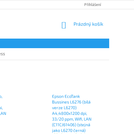
DOPRAVA A PLATBA
PODMÍNKY OCHRANY OSOBNÍCH ÚDAJŮ
Přihlášení
NÁKUPNÍ
Prázdný košík
KOŠÍK
ess
o,
Epson EcoTank
Bussines L6276 (bílá
i,
verze L6270)
 LAN
A4,4800x1200 dpi,
33/20 ppm, Wifi, LAN
(C11CJ61406) (stejná
jako L6270 černá)