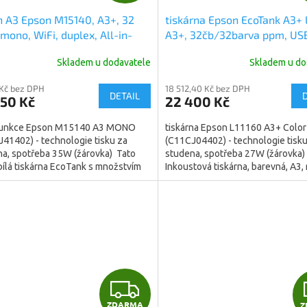
D
 A3 Epson M15140, A3+, 32
tiskárna Epson EcoTank A3+ 
A
mono, WiFi, duplex, All-in-
A3+, 32čb/32barva ppm, USB
Ink Tank Printer (C11CJ41402)
LAN, DUPLEX (C11CJ04402)
R
Skladem u dodavatele
Skladem u do
M
 Kč bez DPH
18 512,40 Kč bez DPH
DETAIL
650 Kč
22 400 Kč
A
funkce Epson M15140 A3 MONO
tiskárna Epson L11160 A3+ Color
41402) - technologie tisku za
(C11CJ04402) - technologie tisku
a, spotřeba 35W (žárovka) Tato
studena, spotřeba 27W (žárovka)
ílá tiskárna EcoTank s množstvím
Inkoustová tiskárna, barevná, A3,
je určena...
černobílého tisku 32...
Z
ZDARMA
Z