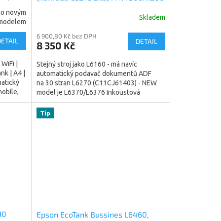
dpi, 33/20 ppm, Wifi, LAN
eno novým
Skladem
(C11CJ61403)
modelem
6 900,80 Kč bez DPH
DETAIL
DETAIL
8 350 Kč
WiFi |
Stejný stroj jako L6160 - má navíc
k | A4 |
automatický podavač dokumentů ADF
matický
na 30 stran L6270 (C11CJ61403) - NEW
nobíle,
model je L6370/L6376 Inkoustová
tiskárna multifunkční,...
Tip
90
Epson EcoTank Bussines L6460,