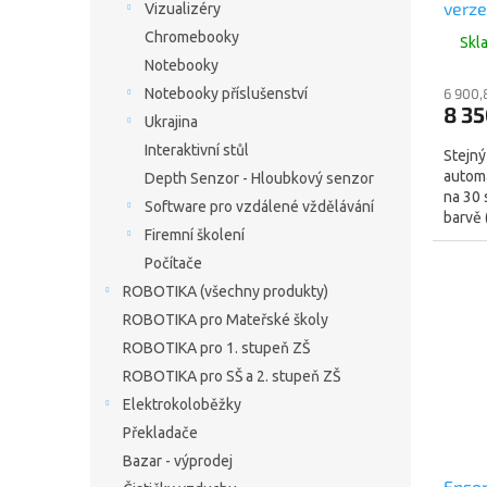
verze
Vizualizéry
33/20
Chromebooky
Skl
(stej
Notebooky
Notebooky příslušenství
6 900,
8 35
Ukrajina
Interaktivní stůl
Stejný
autom
Depth Senzor - Hloubkový senzor
na 30 
Software pro vzdálené vždělávání
barvě
Firemní školení
Počítače
ROBOTIKA (všechny produkty)
ROBOTIKA pro Mateřské školy
ROBOTIKA pro 1. stupeň ZŠ
ROBOTIKA pro SŠ a 2. stupeň ZŠ
Elektrokoloběžky
Překladače
Bazar - výprodej
Epson