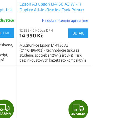
Epson A3 Epson L14150 A3 Wi-Fi
A
A
t, tisk
Duplex All-in-One Ink Tank Printer
(C11CH96402)
R
R
davatele
Na dotaz - termín upřesníme
0x2400
AN,
M
M
12 388,40 Kč bez DPH
02)
DETAIL
DETAIL
14 990 Kč
A
A
iskárna,
Multifunkce Epson L14150 A3
(C11CH96402) - technologie tisku za
cript,
studena, spotřeba 12W (žárovka) Tisk
ní,
bez inkoustových kazetTato kompaktní a
rychlá multifunkční...
Z
Z
DARMA
ZDARMA