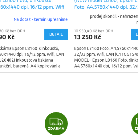
60x1440 dpi, 16/12 ppm, Wifi,
Foto, A4,5760x1440 dpi, 32
C11CJ20402)
ppm, Wifi, LAN (C11CG15402)
prodej skončil - nahraz
Na dotaz - termín upřesníme
,70 Kč bez DPH
10 950,40 Kč bez DPH
DETAIL
90 Kč
13 250 Kč
skárna Epson L8160 6inkoustů,
Epson L7160 Foto, A4,5760x1440
0x1440 dpi, 16/12 ppm, Wifi, LAN
32/32 ppm, Wifi, LAN (C11CG15
20402) Inkoustová tiskárna
MODEL= Epson L8160 Foto, 6ink
unkční, barevná, A4, kopírování a
A4,5760x1440 dpi, 16/12 ppm, Wi
ání, vhodná na...
(C11CJ20402)...
Z
ZDARMA
Z
D