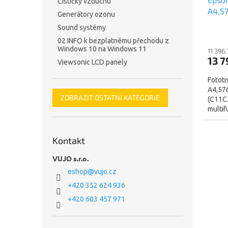
Čističky vzduchu
A4,57
Generátory ozonu
LAN (
Sound systémy
02 INFO k bezplatnému přechodu z
Windows 10 na Windows 11
11 396
13 7
Viewsonic LCD panely
Fototi
A4,576
ZOBRAZIT OSTATNÍ KATEGORIE
(C11CJ
multif
skenov
Kontakt
VUJO s.r.o.
eshop
@
vujo.cz
+420 352 624 936
+420 603 457 971