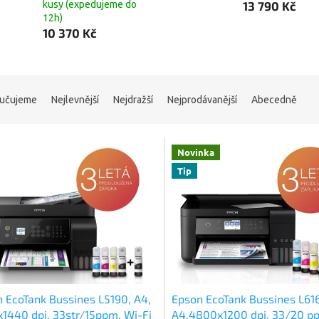
kusy (expedujeme do
13 790 Kč
12h)
10 370 Kč
učujeme
Nejlevnější
Nejdražší
Nejprodávanější
Abecedně
Novinka
Tip
 EcoTank Bussines L5190, A4,
Epson EcoTank Bussines L61
1440 dpi, 33str/15ppm, Wi-Fi
A4,4800x1200 dpi, 33/20 pp