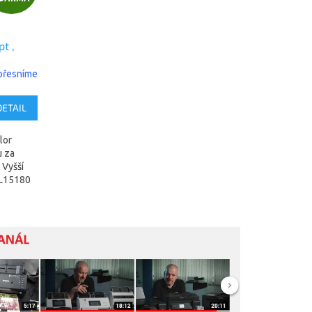
D
A
t ,
, Ink
R
upřesníme
M
DETAIL
A
lor
u za
 Vyšší
 L15180