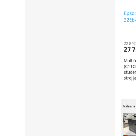
Epson
32čb/
duple
(C11C
22 892
27 
Multi
(C11CH
studen
stroj 
rychlejš