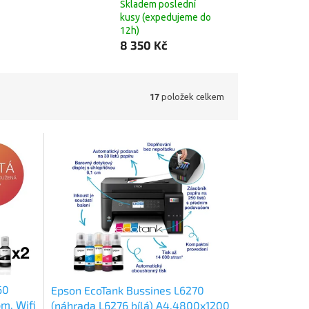
Skladem poslední
kusy (expedujeme do
12h)
8 350 Kč
17
položek celkem
60
Epson EcoTank Bussines L6270
m, Wifi
(náhrada L6276 bílá) A4,4800x1200