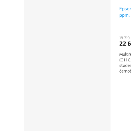
Epson
ppm, 
One, 
18 719
22 
Multi
(C11CJ
studen
černob
funkcí 