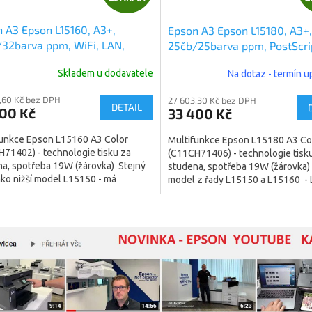
D
 A3 Epson L15160, A3+,
Epson A3 Epson L15180, A3+,
A
32barva ppm, WiFi, LAN,
25čb/25barva ppm, PostScrip
x, All-in-One, Ink Tank Printer
WiFi, LAN, duplex, All-in-One
R
Skladem u dodavatele
Na dotaz - termín 
H71402)
Tank Printer (C11CH71406)
M
,60 Kč bez DPH
27 603,30 Kč bez DPH
DETAIL
700 Kč
33 400 Kč
A
funkce Epson L15160 A3 Color
Multifunkce Epson L15180 A3 Co
71402) - technologie tisku za
(C11CH71406) - technologie tisk
a, spotřeba 19W (žárovka) Stejný
studena, spotřeba 19W (žárovka)
jako nižší model L15150 - má
model z řady L15150 a L15160 -
í tisk v...
je stroj...
O
v
l
á
d
a
c
í