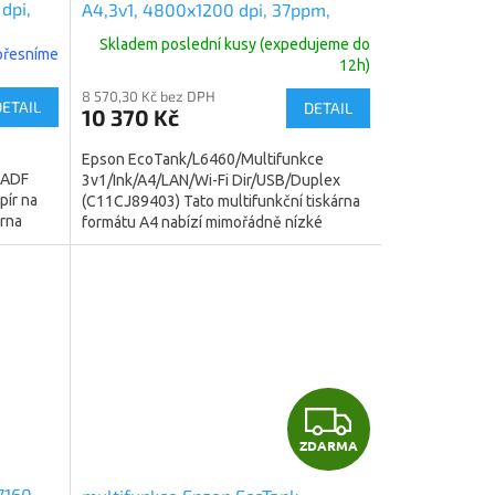
dpi,
A4,3v1, 4800x1200 dpi, 37ppm,
2)
USB, Duplex, 3roky (C11CJ89403)
Skladem poslední kusy (expedujeme do
upřesníme
12h)
8 570,30 Kč bez DPH
DETAIL
DETAIL
10 370 Kč
Epson EcoTank/L6460/Multifunkce
 ADF
3v1/Ink/A4/LAN/Wi-Fi Dir/USB/Duplex
pír na
(C11CJ89403) Tato multifunkční tiskárna
árna
formátu A4 nabízí mimořádně nízké
náklady a vysokou rychlost tisku...
Z
ZDARMA
D
7160