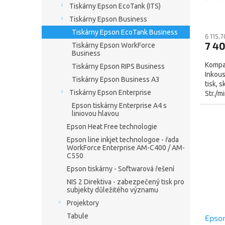
Tiskárny Epson EcoTank (ITS)
, fax,
ů
33p 
Tiskárny Epson Business
Tiskárny Epson EcoTank Business
6 115,
7 4
Tiskárny Epson WorkForce
Business
Kompak
Tiskárny Epson RIPS Business
Inkous
Tiskárny Epson Business A3
tisk, 
Tiskárny Epson Enterprise
Str./m
rozliše
Epson tiskárny Enterprise A4 s
liniovou hlavou
Epson Heat Free technologie
Epson line inkjet technologoe - řada
WorkForce Enterprise AM-C400 / AM-
C550
Epson tiskárny - Softwarová řešení
NIS 2 Direktiva - zabezpečený tisk pro
subjekty důležitého významu
Projektory
Tabule
Epson