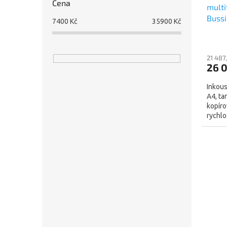
Cena
multi
Buss
7400
Kč
35900
Kč
dpi, 
FAX, 
21 487
26 
Inkous
A4, ta
kopíro
rychlo
Str./mi