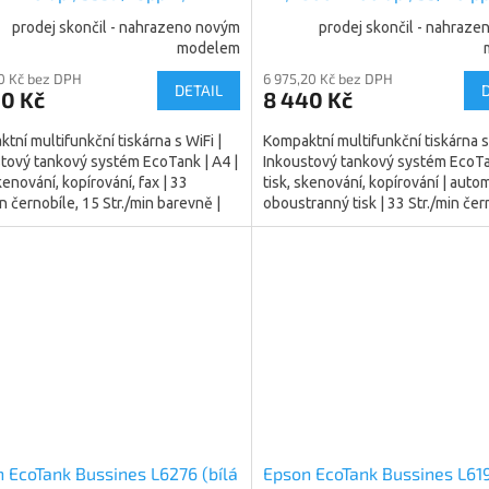
 ADF, All-in-One Ink Printer,
(C11CG21402)
prodej skončil - nahrazeno novým
prodej skončil - nahraz
(C11CG85403)
modelem
70 Kč bez DPH
6 975,20 Kč bez DPH
DETAIL
00 Kč
8 440 Kč
tní multifunkční tiskárna s WiFi |
Kompaktní multifunkční tiskárna s 
tový tankový systém EcoTank | A4 |
Inkoustový tankový systém EcoTan
skenování, kopírování, fax | 33
tisk, skenování, kopírování | auto
in černobíle, 15 Str./min barevně |
oboustranný tisk | 33 Str./min čer
ní tisku...
20 Str./min...
 EcoTank Bussines L6276 (bílá
Epson EcoTank Bussines L61