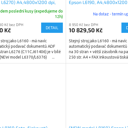
 L6270) A4,4800x1200 dpi,
Epson L6190, A4,4800x1200 
 ppm, Wifi, LAN (C11CJ61406)
33/ 20 ppm, Wifi (C11CG1940
adem poslední kusy (expedujeme do
Na dotaz - termín 
ná jako L6270 černá)
12h)
80 Kč bez DPH
8 950 Kč bez DPH
DETAIL
0 Kč
10 829,50 Kč
 stroj jako L6160 - má navíc
Stejný stroj jako L6160 - má navíc
atický podavač dokumentů ADF
automatický podavač dokumentů
stran L6276 (C11CJ61406) je v bílé
na 30 stran + větší zásobník na pa
 (NEW model L6370/L6376) ...
250 str. A4 + FAX Inkoustová tisk
multifunkční,...
 L8160 Foto, 6inkoustů,
(NEW model L8160) Epson L