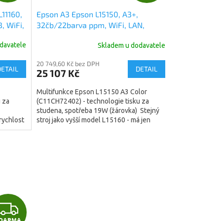
D
D
L11160,
Epson A3 Epson L15150, A3+,
A
A
, WiFi,
32čb/22barva ppm, WiFi, LAN,
duplex, All-in-One, Ink Tank Printer
R
R
davatele
Skladem u dodavatele
(C11CH72402)
M
M
20 749,60 Kč bez DPH
DETAIL
DETAIL
25 107 Kč
A
A
Multifunkce Epson L15150 A3 Color
 za
(C11CH72402) - technologie tisku za
studena, spotřeba 19W (žárovka) Stejný
 rychlost
stroj jako vyšší model L15160 - má jen
pomalejší tisk v...
Z
DARMA