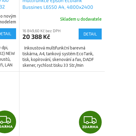
multifunkce Epson EcoTank
A
/32
Bussines L6550 A4, 4800x2400
dpi, 33/22 ppm, USB, Wifi, LAN,
R
eno novým
Skladem u dodavatele
FAX, DUPLEX, 19W (C11CJ30402)
modelem
M
16 849,60 Kč bez DPH
DETAIL
DETAIL
20 388 Kč
A
 dpi,
Inkoustová multifunkční barevná
402) NEW
tiskárna, A4, tankový systém EcoTank,
oustů,
tisk, kopírování, skenování a fax, DADF
fi, LAN
skener, rychlost tisku 33 Str./min
černobíle, 22 Str./min...
Z
Z
DARMA
ZDARMA
D
D