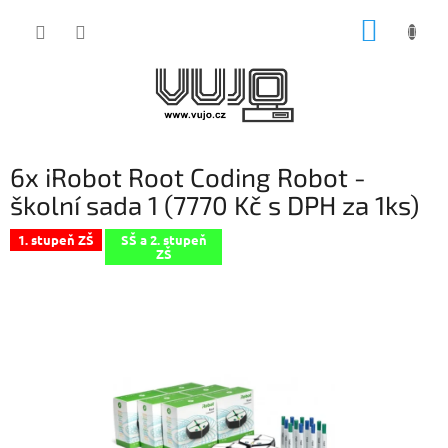
Přejít
NÁKUP
na
obsah
KOŠÍK
6x iRobot Root Coding Robot -
školní sada 1 (7770 Kč s DPH za 1ks)
1. stupeň ZŠ
SŠ a 2. stupeň
ZŠ