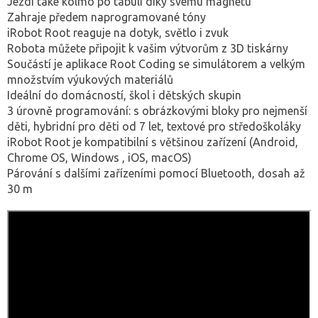
Jezdí také kolmo po tabuli díky svému magnetu
Zahraje předem naprogramované tóny
iRobot Root reaguje na dotyk, světlo i zvuk
Robota můžete připojit k vašim výtvorům z 3D tiskárny
Součástí je aplikace Root Coding se simulátorem a velkým
množstvím výukových materiálů
Ideální do domácností, škol i dětských skupin
3 úrovně programování: s obrázkovými bloky pro nejmenší
děti, hybridní pro děti od 7 let, textové pro středoškoláky
iRobot Root je kompatibilní s většinou zařízení (Android,
Chrome OS, Windows , iOS, macOS)
Párování s dalšími zařízeními pomocí Bluetooth, dosah až
30 m