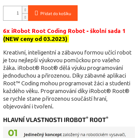
Přidat do košíku
6x iRobot Root Coding Robot - školní sada 1
(NEW ceny od 03.2023)
Kreativní, inteligentní a zábavou formou učící robot
je tou nejlepší výukovou pomůckou pro vašeho
žáka. iRobot® Root® dělá výuku programování
jednoduchou a přirozenou. Díky zábavné aplikaci
Root™ Coding mohou programovat žáci a studenti
každého věku. Programování díky iRobot® Root®
se rychle stane přirozenou součástí hraní,
objevování i tvoření.
®
®
HLAVNÍ VLASTNOSTI IROBOT
ROOT