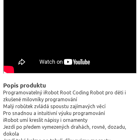
Popis produktu
Programovatelný iRobot Root Coding Robot pro děti i
zkušené milovníky programování
Malý robůtek zvládá spoustu zajímavých věcí
Pro snadnou a intuitivní výuku programování
iRobot umí kreslit nápisy i ornamenty
Jezdí po předem vymezených drahách, rovně, dozadu,
dokola