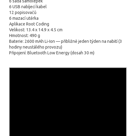
6 sada samolepek
6 USB nabíjecí kabel
12 popisovačů
6 mazací utěrka
Aplikace Root Coding
Velikost: 13.4 x 14.9 x 4.5 cm
Hmotnost: 490 g
Baterie: 2600 mAh Li-Ion — přibližně jeden týden na nabití (3
hodiny neustálého provozu)
Připojení: Bluetooth Low Energy (dosah 30 m)