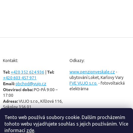
Z
á
p
a
Kontakt:
Odkazy:
t
Tel:
Tel:
í
www.penzionveskale.cz
-
+420 352 624 936
|
ubytování Loket, Karlovy Vary
+420 603 457 971
Email:
FVE VUJO s.r.o.
- fotovoltaická
obchod@vujo.cz
elektrárna
Otevírací doba:
PO-PÁ 9:00 –
17:00
Adresa:
VUJO s.r.o., Křížová 116,
Sokolov 356 01
Tento web používá soubory cookie. Dalším procházením
tohoto webu vyjadřujete souhlas s jejich používáním. Více
informací
zde
.