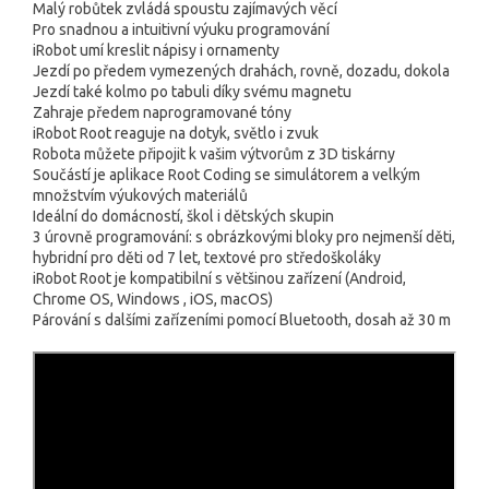
Malý robůtek zvládá spoustu zajímavých věcí
Pro snadnou a intuitivní výuku programování
iRobot umí kreslit nápisy i ornamenty
Jezdí po předem vymezených drahách, rovně, dozadu, dokola
Jezdí také kolmo po tabuli díky svému magnetu
Zahraje předem naprogramované tóny
iRobot Root reaguje na dotyk, světlo i zvuk
Robota můžete připojit k vašim výtvorům z 3D tiskárny
Součástí je aplikace Root Coding se simulátorem a velkým
množstvím výukových materiálů
Ideální do domácností, škol i dětských skupin
3 úrovně programování: s obrázkovými bloky pro nejmenší děti,
hybridní pro děti od 7 let, textové pro středoškoláky
iRobot Root je kompatibilní s většinou zařízení (Android,
Chrome OS, Windows , iOS, macOS)
Párování s dalšími zařízeními pomocí Bluetooth, dosah až 30 m