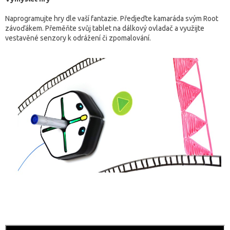
Naprogramujte hry dle vaší fantazie. Předjeďte kamaráda svým Root
závoďákem. Přeměňte svůj tablet na dálkový ovladač a využijte
vestavěné senzory k odrážení či zpomalování.