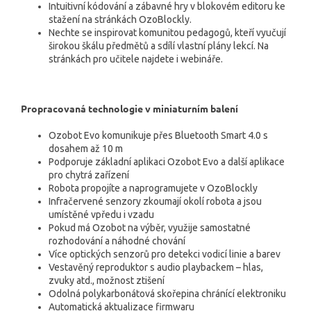
Intuitivní kódování a zábavné hry v blokovém editoru ke
stažení na stránkách OzoBlockly.
Nechte se inspirovat komunitou pedagogů, kteří vyučují
širokou škálu předmětů a sdílí vlastní plány lekcí. Na
stránkách pro učitele najdete i webináře.
Propracovaná technologie v miniaturním balení
Ozobot Evo komunikuje přes Bluetooth Smart 4.0 s
dosahem až 10 m
Podporuje základní aplikaci Ozobot Evo a další aplikace
pro chytrá zařízení
Robota propojíte a naprogramujete v OzoBlockly
Infračervené senzory zkoumají okolí robota a jsou
umístěné vpředu i vzadu
Pokud má Ozobot na výběr, využije samostatné
rozhodování a náhodné chování
Více optických senzorů pro detekci vodicí linie a barev
Vestavěný reproduktor s audio playbackem – hlas,
zvuky atd., možnost ztišení
Odolná polykarbonátová skořepina chránící elektroniku
Automatická aktualizace firmwaru