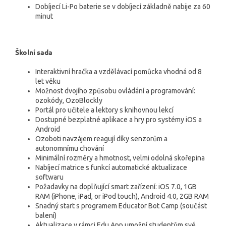
Dobíjecí Li-Po baterie se v dobíjecí základně nabije za 60
minut
Školní sada
Interaktivní hračka a vzdělávací pomůcka vhodná od 8
let věku
Možnost dvojího způsobu ovládání a programování:
ozokódy, OzoBlockly
Portál pro učitele a lektory s knihovnou lekcí
Dostupné bezplatné aplikace a hry pro systémy iOS a
Android
Ozoboti navzájem reagují díky senzorům a
autonomnímu chování
Minimální rozměry a hmotnost, velmi odolná skořepina
Nabíjecí matrice s funkcí automatické aktualizace
softwaru
Požadavky na doplňující smart zařízení: iOS 7.0, 1GB
RAM (iPhone, iPad, or iPod touch), Android 4.0, 2GB RAM
Snadný start s programem Educator Bot Camp (součást
balení)
Aktualizace v rámci Edu App umožní studentům své