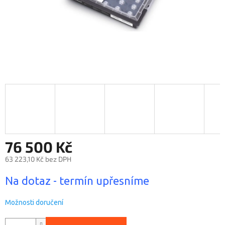
76 500 Kč
63 223,10 Kč bez DPH
Měrná
Na dotaz - termín upřesníme
cena:
Možnosti doručení