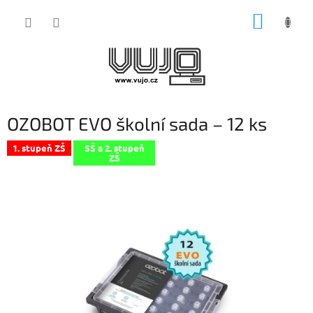
Přejít
NÁKUP
na
obsah
KOŠÍK
OZOBOT EVO školní sada – 12 ks
1. stupeň ZŠ
SŠ a 2. stupeň
ZŠ