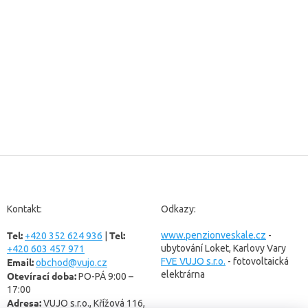
Z
á
p
a
Kontakt:
Odkazy:
t
Tel:
Tel:
í
www.penzionveskale.cz
-
+420 352 624 936
|
ubytování Loket, Karlovy Vary
+420 603 457 971
Email:
FVE VUJO s.r.o.
- fotovoltaická
obchod@vujo.cz
elektrárna
Otevírací doba:
PO-PÁ 9:00 –
17:00
Adresa:
VUJO s.r.o., Křížová 116,