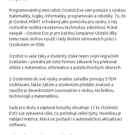
Programovatelný mini robot Ozobot Evo vám pomůže s výukou
matematiky, logiky, informatiky, programování a robotiky. To, že
je Ozobot MŠMT schválený jako pomůcka pro výuku, z něj
rozhodně nedělá nezáživnou technickou záležitost. Právě
naopak – Ozobot Evo je pro každou lumpárnu! Učitelé díky
tomu navíc mohou využít i řady školení věnovaných práci s
Ozobotem ve třídě.
Ozobot si vaše žáky a studenty získá nejen svým legračním
žvatláním – pomáhá jim totiž formou zábavné hry překonat
obtíže v matematice, informatice a polytechnických oborech.
S Ozobotem do své výuky snadno zařadíte principy STEM
vzdělávání, takže žákům a studentům předáte znalosti a
naučíte je dovednostem souvisejícím s vědou, technikou,
technologií a matematikou.
Sada pro školy a zájmové kroužky obsahuje 12 ks Ozobotů
EVO a je vybavená vším, co potřebují velké týmy. Novinkou je
nabíjecí matrice, která se postará i o automatickou aktualizaci
softwaru.