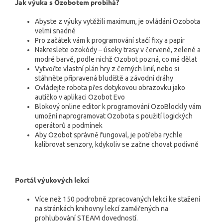
Jak výuka s Ozobotem probíhá?
Abyste z výuky vytěžili maximum, je ovládání Ozobota
velmi snadné
Pro začátek vám k programování stačí fixy a papír
Nakreslete ozokódy – úseky trasy v červené, zelené a
modré barvě, podle nichž Ozobot pozná, co má dělat
Vytvořte vlastní plán hry z černých linií, nebo si
stáhněte připravená bludiště a závodní dráhy
Ovládejte robota přes dotykovou obrazovku jako
autíčko v aplikaci Ozobot Evo
Blokový online editor k programování OzoBlockly vám
umožní naprogramovat Ozobota s použití logických
operátorů a podmínek
Aby Ozobot správně fungoval, je potřeba rychle
kalibrovat senzory, kdykoliv se začne chovat podivně
Portál výukových lekcí
Více než 150 podrobně zpracovaných lekcí ke stažení
na stránkách knihovny lekcí zaměřených na
prohlubování STEAM dovedností.