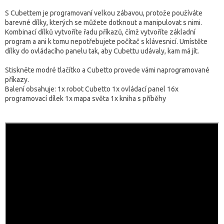
S Cubettem je programovaní velkou zábavou, protože používáte
barevné dílky, kterých se můžete dotknout a manipulovat s nimi.
Kombinací dílků vytvoříte řadu příkazů, čímž vytvoříte základní
program a ani k tomu nepotřebujete počítač s klávesnicí. Umístěte
dílky do ovládacího panelu tak, aby Cubettu udávaly, kam má jít.
Stiskněte modré tlačítko a Cubetto provede vámi naprogramované
příkazy.
Balení obsahuje: 1x robot Cubetto 1x ovládací panel 16x
programovací dílek 1x mapa světa 1x kniha s příběhy