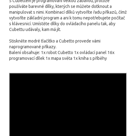
S Cubettem je programovaní velkou zábavou, protože
používáte barevné dílky, kterých se můžete dotknout a
manipulovat s nimi. Kombinací dílků vytvoříte řadu příkazů, čímž
vytvoříte základní program a ani k tomu nepotřebujete počítač
s klávesnicí. Umístěte dílky do ovládacího panelu tak, aby
Cubettu udávaly, kam má jít.
Stiskněte modré tlačítko a Cubetto provede vámi
naprogramované příkazy.
Balení obsahuje: 1x robot Cubetto 1x ovládací panel 16x
programovací dílek 1x mapa světa 1x kniha s příběhy