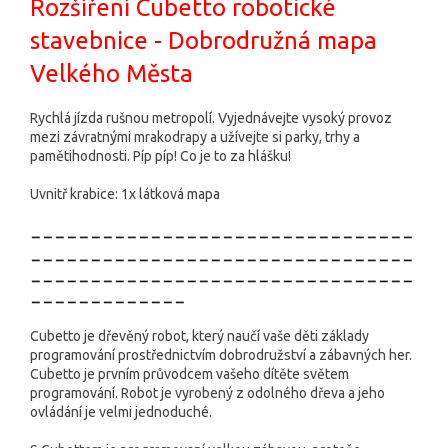
Rozšíření Cubetto robotické
stavebnice - Dobrodružná mapa
Velkého Města
Rychlá jízda rušnou metropolí. Vyjednávejte vysoký provoz
mezi závratnými mrakodrapy a užívejte si parky, trhy a
pamětihodnosti. Píp píp! Co je to za hlášku!
Uvnitř krabice: 1x látková mapa
--------------------------------
--------------------------------
--------------------------------
-------------
Cubetto je dřevěný robot, který naučí vaše děti základy
programování prostřednictvím dobrodružství a zábavných her.
Cubetto je prvním průvodcem vašeho dítěte světem
programování. Robot je vyrobený z odolného dřeva a jeho
ovládání je velmi jednoduché.