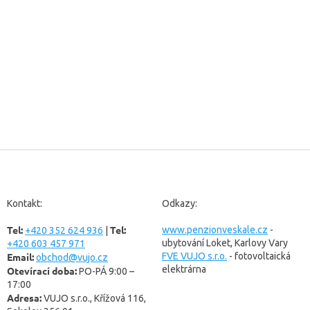
Z
á
p
a
Kontakt:
Odkazy:
t
Tel:
Tel:
í
www.penzionveskale.cz
-
+420 352 624 936
|
ubytování Loket, Karlovy Vary
+420 603 457 971
Email:
FVE VUJO s.r.o.
- fotovoltaická
obchod@vujo.cz
elektrárna
Otevírací doba:
PO-PÁ 9:00 –
17:00
Adresa:
VUJO s.r.o., Křížová 116,