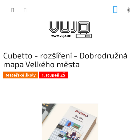
Přejít
NÁKUP
na
obsah
KOŠÍK
Cubetto - rozšíření - Dobrodružná
mapa Velkého města
Mateřské školy
1. stupeň ZŠ