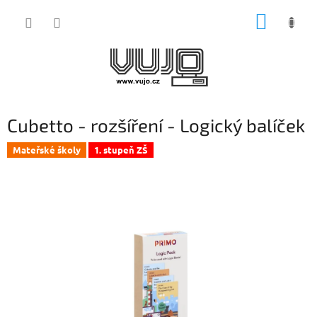
Přejít
NÁKUP
na
obsah
KOŠÍK
Cubetto - rozšíření - Logický balíček
Mateřské školy
1. stupeň ZŠ