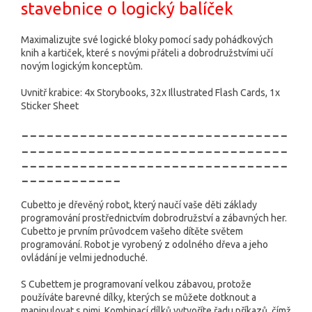
stavebnice o logický balíček
Maximalizujte své logické bloky pomocí sady pohádkových
knih a kartiček, které s novými přáteli a dobrodružstvími učí
novým logickým konceptům.
Uvnitř krabice: 4x Storybooks, 32x Illustrated Flash Cards, 1x
Sticker Sheet
--------------------------------
--------------------------------
--------------------------------
------------
Cubetto je dřevěný robot, který naučí vaše děti základy
programování prostřednictvím dobrodružství a zábavných her.
Cubetto je prvním průvodcem vašeho dítěte světem
programování. Robot je vyrobený z odolného dřeva a jeho
ovládání je velmi jednoduché.
S Cubettem je programovaní velkou zábavou, protože
používáte barevné dílky, kterých se můžete dotknout a
manipulovat s nimi. Kombinací dílků vytvoříte řadu příkazů, čímž