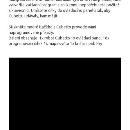
vytvoříte základní program a ani k tomu nepotřebujete počítač
s klávesnicí. Umístěte dílky do ovládacího panelu tak, aby
Cubettu udávaly, kam má jít.
Stiskněte modré tlačítko a Cubetto provede vámi
naprogramované příkazy.
Balení obsahuje: 1x robot Cubetto 1x ovládací panel 16x
programovací dílek 1x mapa světa 1x kniha s příběhy