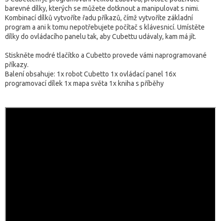
barevné dílky, kterých se můžete dotknout a manipulovat s nimi.
Kombinací dílků vytvoříte řadu příkazů, čímž vytvoříte základní
program a ani k tomu nepotřebujete počítač s klávesnicí. Umístěte
dílky do ovládacího panelu tak, aby Cubettu udávaly, kam má jít.
Stiskněte modré tlačítko a Cubetto provede vámi naprogramované
příkazy.
Balení obsahuje: 1x robot Cubetto 1x ovládací panel 16x
programovací dílek 1x mapa světa 1x kniha s příběhy