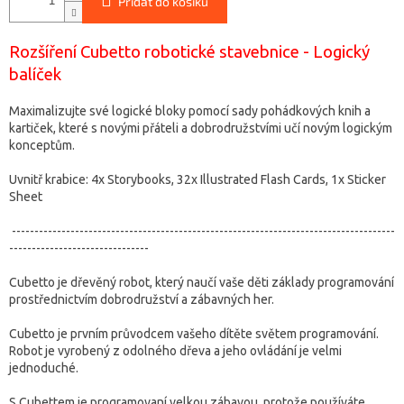
Přidat do košíku
Rozšíření Cubetto robotické stavebnice - Logický
balíček
Maximalizujte své logické bloky pomocí sady pohádkových knih a
kartiček, které s novými přáteli a dobrodružstvími učí novým logickým
konceptům.
Uvnitř krabice: 4x Storybooks, 32x Illustrated Flash Cards, 1x Sticker
Sheet
-------------------------------------------------------------------------------------
-------------------------------
Cubetto je dřevěný robot, který naučí vaše děti základy programování
prostřednictvím dobrodružství a zábavných her.
Cubetto je prvním průvodcem vašeho dítěte světem programování.
Robot je vyrobený z odolného dřeva a jeho ovládání je velmi
jednoduché.
S Cubettem je programovaní velkou zábavou, protože používáte