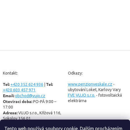
Z
á
p
a
Kontakt:
Odkazy:
t
Tel:
Tel:
í
www.penzionveskale.cz
-
+420 352 624 936
|
ubytování Loket, Karlovy Vary
+420 603 457 971
Email:
FVE VUJO s.r.o.
- fotovoltaická
obchod@vujo.cz
elektrárna
Otevírací doba:
PO-PÁ 9:00 –
17:00
Adresa:
VUJO s.r.o., Křížová 116,
Sokolov 356 01
Tento web používá soubory cookie. Dalším procházením