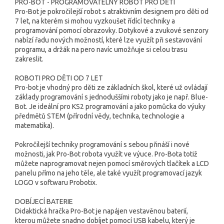
PRO-BOT - PROGRAMOVATELNÝ ROBOT PRO DĚTI
Pro-Bot je pokročilejší robot s atraktivním designem pro děti od
7 let, na kterém si mohou vyzkoušet řídící techniky a
programování pomocí obrazovky. Dotykové a zvukové senzory
nabízí řadu nových možností, které lze využít při sestavování
programu, a držák na pero navíc umožňuje si celou trasu
zakreslit.
ROBOTI PRO DĚTI OD 7 LET
Pro-bot je vhodný pro děti ze základních škol, které už ovládají
základy programování s jednoduššími roboty jako je např. Blue-
Bot. Je ideální pro KS2 programování a jako pomůcka do výuky
předmětů STEM (přírodní vědy, technika, technologie a
matematika).
Pokročilejší techniky programování s sebou přináší i nové
možnosti, jak Pro-Bot robota využít ve výuce. Pro-Bota totiž
můžete naprogramovat nejen pomocí směrových tlačítek a LCD
panelu přímo na jeho těle, ale také využít programovací jazyk
LOGO v softwaru Probotix.
DOBÍJECÍ BATERIE
Didaktická hračka Pro-Bot je napájen vestavěnou baterií,
kterou můžete snadno dobíjet pomocí USB kabelu, který je