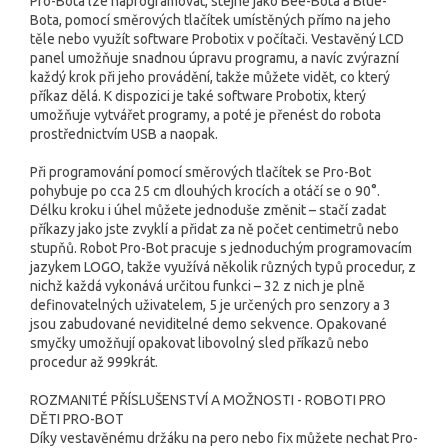
Pro-Bota lze naprogramovat, stejně jako Bee-Bota a Blue-
Bota, pomocí směrových tlačítek umístěných přímo na jeho
těle nebo využít software Probotix v počítači. Vestavěný LCD
panel umožňuje snadnou úpravu programu, a navíc zvýrazní
každý krok při jeho provádění, takže můžete vidět, co který
příkaz dělá. K dispozici je také software Probotix, který
umožňuje vytvářet programy, a poté je přenést do robota
prostřednictvím USB a naopak.
Při programování pomocí směrových tlačítek se Pro-Bot
pohybuje po cca 25 cm dlouhých krocích a otáčí se o 90°.
Délku kroku i úhel můžete jednoduše změnit – stačí zadat
příkazy jako jste zvyklí a přidat za ně počet centimetrů nebo
stupňů. Robot Pro-Bot pracuje s jednoduchým programovacím
jazykem LOGO, takže využívá několik různých typů procedur, z
nichž každá vykonává určitou funkci – 32 z nich je plně
definovatelných uživatelem, 5 je určených pro senzory a 3
jsou zabudované neviditelné demo sekvence. Opakované
smyčky umožňují opakovat libovolný sled příkazů nebo
procedur až 999krát.
ROZMANITÉ PŘÍSLUŠENSTVÍ A MOŽNOSTI - ROBOTI PRO
DĚTI PRO-BOT
Díky vestavěnému držáku na pero nebo fix můžete nechat Pro-