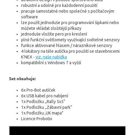
robustní a odolné pro každodenní použití
pracuje samostatně nebo společně s počítačovým
software
lze použít jednoduše pro programování šipkami nebo
můžete vkládat složitější příkazy
jednoduše vložíte pero pro kreslení
plně funkční světlomety využívající světelné senzory
funkce aktivované hlasem / nárazníkové senzory
4 lokátory na těle autíčka pro použití se stavebnicemi
K'NEX -
viz. naše nabídka
kompatibilní s Windows 7 a vyšší
Set obsahuje:
6x Pro-Bot autíček
6x USB kabel pro nabíjení
1x Podložku „Rally 5x5“
1x Podložku „Zábavní park“
1x Podložku ,UK mapa"
Licence Probotix