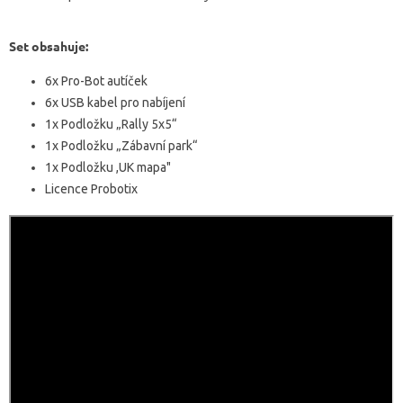
Set obsahuje:
6x Pro-Bot autíček
6x USB kabel pro nabíjení
1x Podložku „Rally 5x5“
1x Podložku „Zábavní park“
1x Podložku ,UK mapa"
Licence Probotix