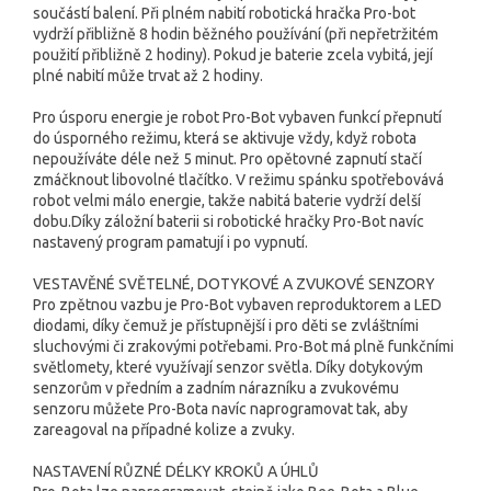
součástí balení. Při plném nabití robotická hračka Pro-bot
vydrží přibližně 8 hodin běžného používání (při nepřetržitém
použití přibližně 2 hodiny). Pokud je baterie zcela vybitá, její
plné nabití může trvat až 2 hodiny.
Pro úsporu energie je robot Pro-Bot vybaven funkcí přepnutí
do úsporného režimu, která se aktivuje vždy, když robota
nepoužíváte déle než 5 minut. Pro opětovné zapnutí stačí
zmáčknout libovolné tlačítko. V režimu spánku spotřebovává
robot velmi málo energie, takže nabitá baterie vydrží delší
dobu.Díky záložní baterii si robotické hračky Pro-Bot navíc
nastavený program pamatují i po vypnutí.
VESTAVĚNÉ SVĚTELNÉ, DOTYKOVÉ A ZVUKOVÉ SENZORY
Pro zpětnou vazbu je Pro-Bot vybaven reproduktorem a LED
diodami, díky čemuž je přístupnější i pro děti se zvláštními
sluchovými či zrakovými potřebami. Pro-Bot má plně funkčními
světlomety, které využívají senzor světla. Díky dotykovým
senzorům v předním a zadním nárazníku a zvukovému
senzoru můžete Pro-Bota navíc naprogramovat tak, aby
zareagoval na případné kolize a zvuky.
NASTAVENÍ RŮZNÉ DÉLKY KROKŮ A ÚHLŮ