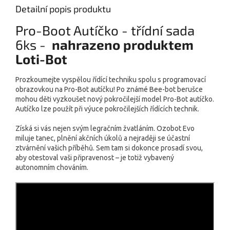
Detailní popis produktu
Pro-Boot Autíčko - třídní sada
6ks -
nahrazeno produktem
Loti-Bot
Prozkoumejte vyspělou řídící techniku spolu s programovací
obrazovkou na Pro-Bot autíčku! Po známé Bee-bot berušce
mohou děti vyzkoušet nový pokročilejší model Pro-Bot autíčko.
Autíčko lze použít při výuce pokročilejších řídících technik.
Získá si vás nejen svým legračním žvatláním. Ozobot Evo
miluje tanec, plnění akčních úkolů a nejraději se účastní
ztvárnění vašich příběhů. Sem tam si dokonce prosadí svou,
aby otestoval vaši připravenost – je totiž vybavený
autonomním chováním.