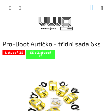
Přejít
NÁKUP
na
obsah
KOŠÍK
Pro-Boot Autíčko - třídní sada 6ks
1. stupeň ZŠ
SŠ a 2. stupeň
ZŠ