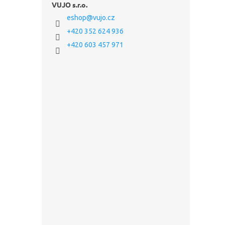
VUJO s.r.o.
eshop
@
vujo.cz
+420 352 624 936
+420 603 457 971