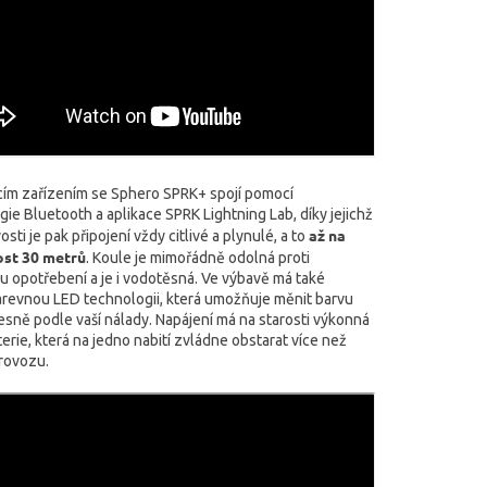
cím zařízením se Sphero SPRK+ spojí pomocí
ie Bluetooth a aplikace SPRK Lightning Lab, díky jejichž
až na
osti je pak připojení vždy citlivé a plynulé, a to
ost 30 metrů
. Koule je mimořádně odolná proti
u opotřebení a je i vodotěsná. Ve výbavě má také
evnou LED technologii, která umožňuje měnit barvu
esně podle vaší nálady. Napájení má na starosti výkonná
terie, která na jedno nabití zvládne obstarat více než
rovozu.