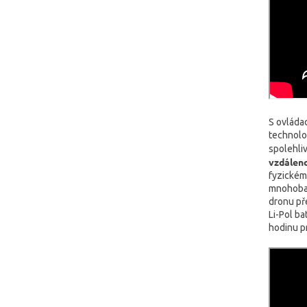
S ovláda
technolog
spolehliv
vzdálen
fyzickém
mnohobar
dronu př
Li-Pol ba
hodinu p