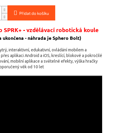
Přidat do košíku
o SPRK+ - vzdělávací robotická koule
 ukončena - náhrada je Sphero Bolt)
trý, interaktivní, edukativní, ovládání mobilem a
přes aplikaci Android a iOS, kreslící, blokové a pokročilé
ání, mobilní aplikace a světelné efekty, výška hračky
doporučený věk od 10 let