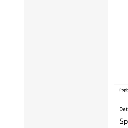
Popi
Det
Sp