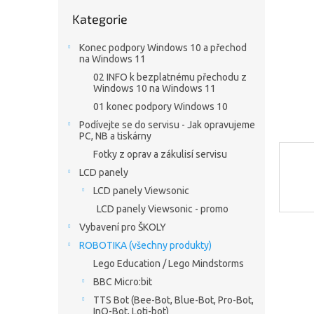
n
Přeskočit
e
Kategorie
kategorie
l
Konec podpory Windows 10 a přechod
na Windows 11
02 INFO k bezplatnému přechodu z
Windows 10 na Windows 11
01 konec podpory Windows 10
Podívejte se do servisu - Jak opravujeme
PC, NB a tiskárny
Fotky z oprav a zákulisí servisu
LCD panely
LCD panely Viewsonic
LCD panely Viewsonic - promo
Vybavení pro ŠKOLY
ROBOTIKA (všechny produkty)
Lego Education / Lego Mindstorms
BBC Micro:bit
TTS Bot (Bee-Bot, Blue-Bot, Pro-Bot,
InO-Bot, Loti-bot)