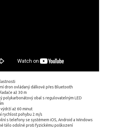
lastnosti
ivní dron ovládaný dálkově přes Bluetooth
ladače až 30 m
ý polykarbonátový obal s regulovatelným LED
ím
 výdrží až 60 minut
í rychlost pohybu 2 m/s
ilní s telefony se systémem iOS, Android a Windows
é tělo odolné proti fyzickému poškození