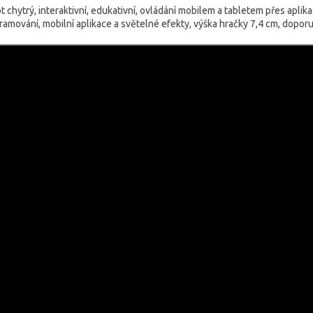
 chytrý, interaktivní, edukativní, ovládání mobilem a tabletem přes aplikac
ramování, mobilní aplikace a světelné efekty, výška hračky 7,4 cm, dopor