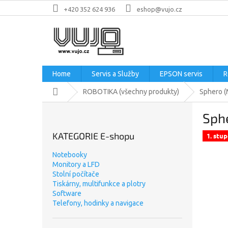
Přejít
+420 352 624 936
eshop@vujo.cz
na
obsah
Home
Servis a Služby
EPSON servis
R
Domů
ROBOTIKA (všechny produkty)
Sphero (M
P
Sphe
o
s
KATEGORIE E-shopu
1. stu
t
r
Notebooky
a
Monitory a LFD
n
Stolní počítače
n
Tiskárny, multifunkce a plotry
Software
í
Telefony, hodinky a navigace
p
a