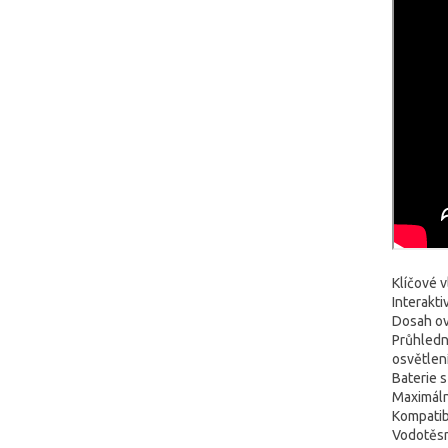
Klíčové v
Interakt
Dosah ov
Průhledn
osvětlen
Baterie s
Maximáln
Kompatib
Vodotěsn