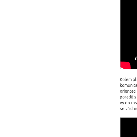
Kolem pl
komunita
orientaci
poradit s
vy do ros
se všichn