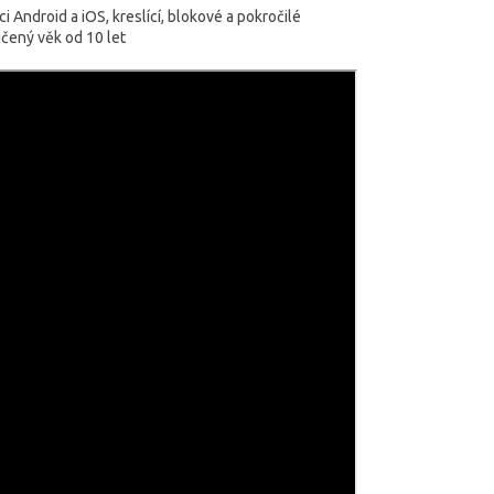
i Android a iOS, kreslící, blokové a pokročilé
učený věk od 10 let