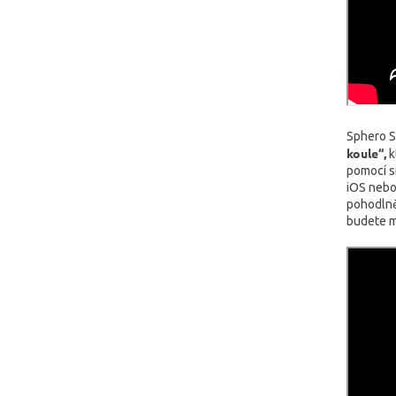
Sphero S
koule“,
k
pomocí s
iOS nebo
pohodlně 
budete m