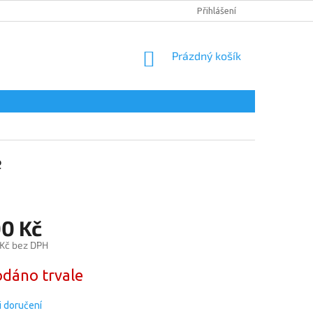
DOPRAVA A PLATBA
PODMÍNKY OCHRANY OSOBNÍCH ÚDAJŮ
Přihlášení
NÁKUPNÍ
Prázdný košík
KOŠÍK
e
00 Kč
 Kč bez DPH
dáno trvale
 doručení