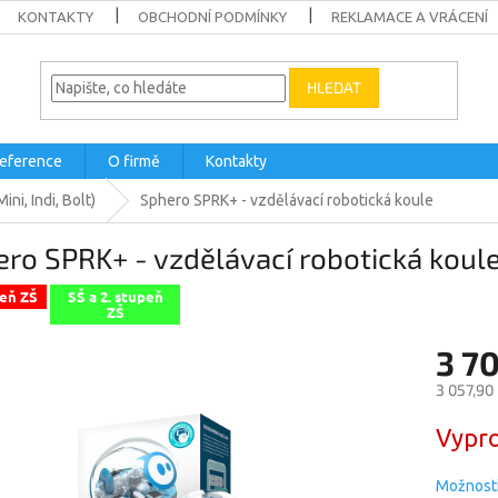
KONTAKTY
OBCHODNÍ PODMÍNKY
REKLAMACE A VRÁCENÍ
HLEDAT
eference
O firmě
Kontakty
ini, Indi, Bolt)
Sphero SPRK+ - vzdělávací robotická koule
ro SPRK+ - vzdělávací robotická koul
peň ZŠ
SŠ a 2. stupeň
ZŠ
3 7
3 057,90
Měrná
Vypro
cena:
Možnosti