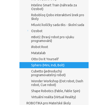
Intelino Smart Train (náhrada za
Ozobot)
Robobloq Qobo interaktivní šnek pro
školy
Mluvící kolíčky sada 6ks - školní sada
Ozobot
mBot2 (hravý robot pro výuku
programování)
iRobot Root
Matatalab
Otto Do It Yourself
Sphero (Mini, Indi, Bolt)
Cubetto (jednoduchý
programovatelný robot)
Wonder Workshop (Dot robot, Dash
robot, Cue robot)
Shape Robotics (Fable, Fable Spin)
Virtuální realita (Virtual Reality)
ROBOTIKA pro Mateřské školy