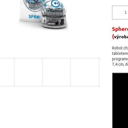
Spher
(
výroba
Robot chy
tabletem 
programov
7,4 cm, 