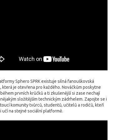
atformy Sphero SPRK existuje silná fanouškovská
, která je otevřena pro každého. Nováčkům poskytne
 během prvních krůčků a ti zkušenější si zase nechají
 nějakým složitějším technickým zádrhelem. Zapojte se i
toucí komunity tvůrců, studentů, učitelů a rodičů, kteří
i učí na stejné sociální platformě.