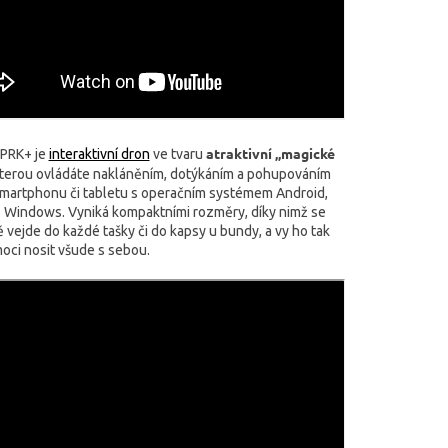
atraktivní „magické
PRK+ je
interaktivní dron
ve tvaru
terou ovládáte nakláněním, dotýkáním a pohupováním
martphonu či tabletu s operačním systémem Android,
 Windows. Vyniká kompaktními rozměry, díky nimž se
vejde do každé tašky či do kapsy u bundy, a vy ho tak
oci nosit všude s sebou.