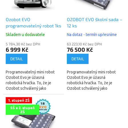
p
r
o
d
Ozobot EVO
OZOBOT EVO školní sada –
u
programovatelný robot 1ks
12 ks
k
Skladem u dodavatele
Na dotaz - termín upřesníme
t
ů
5 784,30 Kč bez DPH
63 223,10 Kč bez DPH
6 999 Kč
76 500 Kč
DETAIL
DETAIL
Programovatelný mini robot
Programovatelný mini robot
Ozobot Evo je úžasná
Ozobot Evo je úžasná
robotická hračka. To, že je
robotická hračka. To, že je
Ozobot schválený jako
Ozobot schválený jako
pomůcka pro výuku
pomůcka pro výuku
informatiky, z něj rozhodně
informatiky, z něj rozhodně
1. stupeň ZŠ
nedělá nezáživnou
nedělá nezáživnou
SŠ a 2. stupeň
technickou...
technickou...
ZŠ