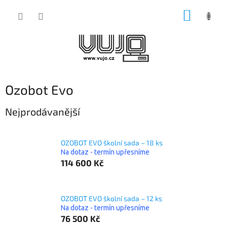
Přejít
NÁKUP
na
obsah
KOŠÍK
Ozobot Evo
Nejprodávanější
OZOBOT EVO školní sada – 18 ks
Na dotaz - termín upřesníme
114 600 Kč
OZOBOT EVO školní sada – 12 ks
Na dotaz - termín upřesníme
76 500 Kč