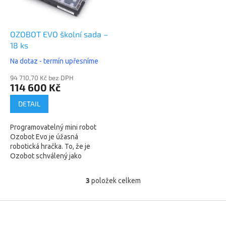
OZOBOT EVO školní sada –
18 ks
Na dotaz - termín upřesníme
94 710,70 Kč bez DPH
114 600 Kč
DETAIL
Programovatelný mini robot
Ozobot Evo je úžasná
robotická hračka. To, že je
Ozobot schválený jako
pomůcka pro výuku
informatiky, z něj rozhodně
3
položek celkem
O
nedělá nezáživnou
v
technickou...
l
Z
á
á
d