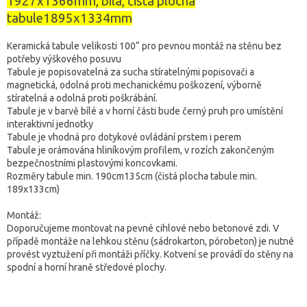
1927x1366mm, bílá, čistá plocha
tabule1895x1334mm
Keramická tabule velikosti 100“ pro pevnou montáž na stěnu bez
potřeby výškového posuvu
Tabule je popisovatelná za sucha stíratelnými popisovači a
magnetická, odolná proti mechanickému poškození, výborně
stíratelná a odolná proti poškrábání.
Tabule je v barvě bílé a v horní části bude černý pruh pro umístění
interaktivní jednotky
Tabule je vhodná pro dotykové ovládání prstem i perem
Tabule je orámována hliníkovým profilem, v rozích zakončeným
bezpečnostními plastovými koncovkami.
Rozměry tabule min. 190cm135cm (čistá plocha tabule min.
189x133cm)
Montáž:
Doporučujeme montovat na pevné cihlové nebo betonové zdi. V
případě montáže na lehkou stěnu (sádrokarton, pórobeton) je nutné
provést vyztužení při montáži příčky. Kotvení se provádí do stěny na
spodní a horní hraně středové plochy.