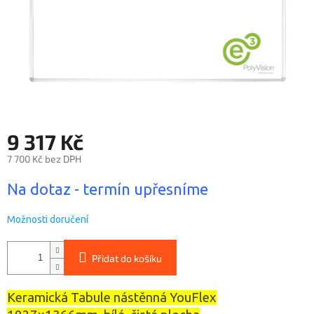
9 317 Kč
7 700 Kč bez DPH
Měrná
Na dotaz - termín upřesníme
cena:
Možnosti doručení
Přidat do košíku
Keramická Tabule nástěnná YouFlex