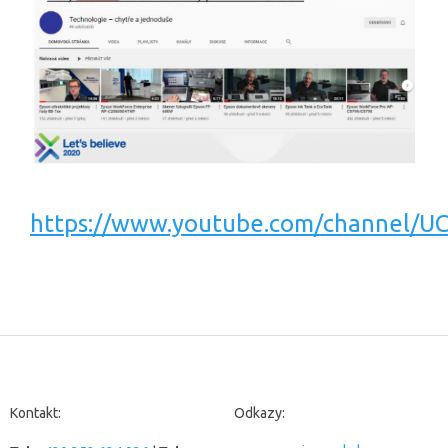
https://www.youtube.com/channel/
Z
á
p
a
Kontakt:
Odkazy:
t