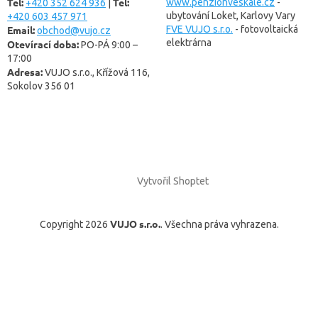
Tel:
Tel:
í
www.penzionveskale.cz
-
+420 352 624 936
|
ubytování Loket, Karlovy Vary
+420 603 457 971
Email:
FVE VUJO s.r.o.
- fotovoltaická
obchod@vujo.cz
elektrárna
Otevírací doba:
PO-PÁ 9:00 –
17:00
Adresa:
VUJO s.r.o., Křížová 116,
Sokolov 356 01
Vytvořil Shoptet
VUJO s.r.o.
Copyright 2026
. Všechna práva vyhrazena.