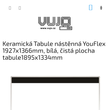
Přejít
NÁKUP
na
obsah
KOŠÍK
Keramická Tabule nástěnná YouFlex
1927x1366mm, bílá, čistá plocha
tabule1895x1334mm