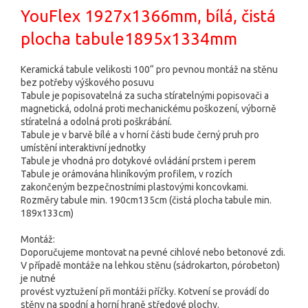
YouFlex 1927x1366mm, bílá, čistá
plocha tabule1895x1334mm
Keramická tabule velikosti 100“ pro pevnou montáž na stěnu
bez potřeby výškového posuvu
Tabule je popisovatelná za sucha stíratelnými popisovači a
magnetická, odolná proti mechanickému poškození, výborně
stíratelná a odolná proti poškrábání.
Tabule je v barvě bílé a v horní části bude černý pruh pro
umístění interaktivní jednotky
Tabule je vhodná pro dotykové ovládání prstem i perem
Tabule je orámována hliníkovým profilem, v rozích
zakončeným bezpečnostními plastovými koncovkami.
Rozměry tabule min. 190cm135cm (čistá plocha tabule min.
189x133cm)
Montáž:
Doporučujeme montovat na pevné cihlové nebo betonové zdi.
V případě montáže na lehkou stěnu (sádrokarton, pórobeton)
je nutné
provést vyztužení při montáži příčky. Kotvení se provádí do
stěny na spodní a horní hraně středové plochy.