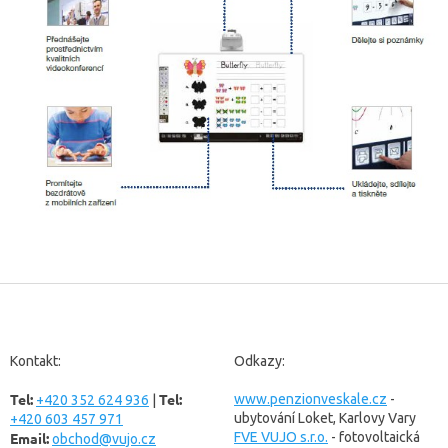
Z
á
p
a
Kontakt:
Odkazy:
t
Tel:
Tel:
í
www.penzionveskale.cz
-
+420 352 624 936
|
ubytování Loket, Karlovy Vary
+420 603 457 971
Email:
FVE VUJO s.r.o.
- fotovoltaická
obchod@vujo.cz