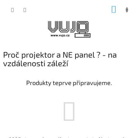
Přejít
NÁKUP
na
obsah
KOŠÍK
Proč projektor a NE panel ? - na
vzdálenosti záleží
Produkty teprve připravujeme.