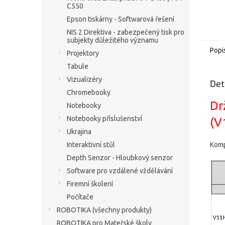
C550
Epson tiskárny - Softwarová řešení
NIS 2 Direktiva - zabezpečený tisk pro
subjekty důležitého významu
Popi
Projektory
Tabule
Vizualizéry
Det
Chromebooky
Dr
Notebooky
Notebooky příslušenství
(V
Ukrajina
Komp
Interaktivní stůl
Depth Senzor - Hloubkový senzor
Software pro vzdálené vždělávání
Firemní školení
Počítače
ROBOTIKA (všechny produkty)
ROBOTIKA pro Mateřské školy