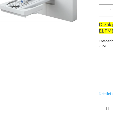
Držák 
ELPMB
Kompatib
735Fi
Detailní 