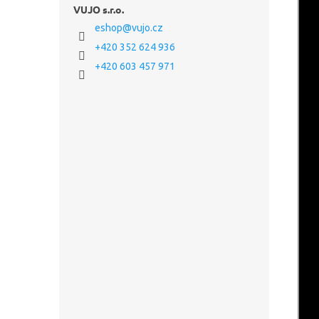
VUJO s.r.o.
eshop
@
vujo.cz
+420 352 624 936
+420 603 457 971