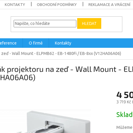
KONTAKTY
OBCHODNÍ PODMÍNKY
REKLAMACE A VRÁCENÍ
HLEDAT
eference
O firmě
Kontakty
a zeď - Wall Mount - ELPMB62 - EB-1480Fi / EB-8xx (V12HA06A06)
k projektoru na zeď - Wall Mount - E
2HA06A06)
4 5
3 719 Kč
Měrná
Sklad
cena:
Můžeme d