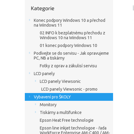
n
Přeskočit
e
Kategorie
kategorie
l
Konec podpory Windows 10 a přechod
na Windows 11
02 INFO k bezplatnému přechodu z
Windows 10 na Windows 11
01 konec podpory Windows 10
Podívejte se do servisu - Jak opravujeme
PC, NB a tiskárny
Fotky z oprav a zákulisí servisu
LCD panely
LCD panely Viewsonic
LCD panely Viewsonic - promo
Vybavení pro ŠKOLY
Monitory
Tiskárny a multifunkce
Epson Heat Free technologie
Epson line inkjet technologoe - řada
WorkForce Enterprise AM-C400 / AM-