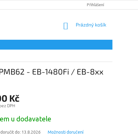
DOPRAVA A PLATBA
PODMÍNKY OCHRANY OSOBNÍCH ÚDAJŮ
Přihlášení
NÁKUPNÍ
Prázdný košík
KOŠÍK
LPMB62 - EB-1480Fi / EB-8xx
00 Kč
 bez DPH
em u dodavatele
oručit do:
13.8.2026
Možnosti doručení