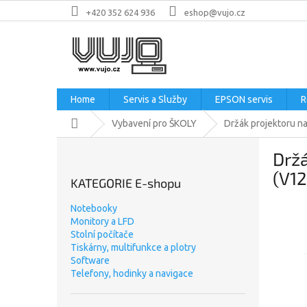
Přejít
+420 352 624 936
eshop@vujo.cz
na
obsah
Home
Servis a Služby
EPSON servis
R
Domů
Vybavení pro ŠKOLY
Držák projektoru n
P
Držá
o
s
(V1
KATEGORIE E-shopu
t
r
Notebooky
a
Monitory a LFD
n
Stolní počítače
n
Tiskárny, multifunkce a plotry
Software
í
Telefony, hodinky a navigace
p
a