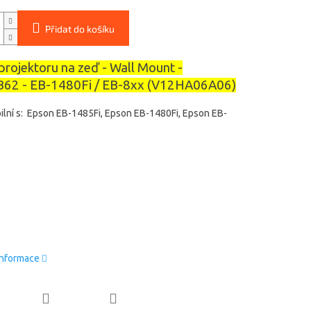
Přidat do košíku
projektoru na zeď - Wall Mount -
62 - EB-1480Fi / EB-8xx (V12HA06A06)
ilní s: Epson EB-1485Fi, Epson EB-1480Fi, Epson EB-
informace