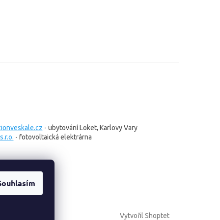
onveskale.cz
- ubytování Loket, Karlovy Vary
.r.o.
- fotovoltaická elektrárna
Souhlasím
Vytvořil Shoptet