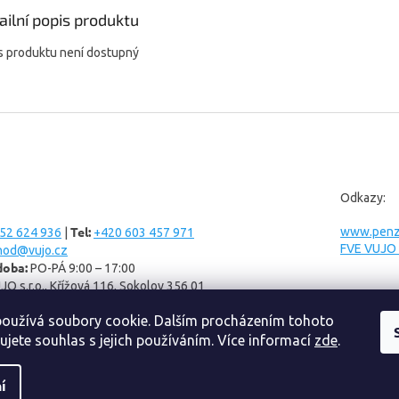
ailní popis produktu
s produktu není dostupný
Odkazy:
Tel:
www.penzi
52 624 936
|
+420 603 457 971
FVE VUJO s
hod@vujo.cz
doba:
PO-PÁ 9:00 – 17:00
JO s.r.o., Křížová 116, Sokolov 356 01
oužívá soubory cookie. Dalším procházením tohoto
ujete souhlas s jejich používáním. Více informací
zde
.
í