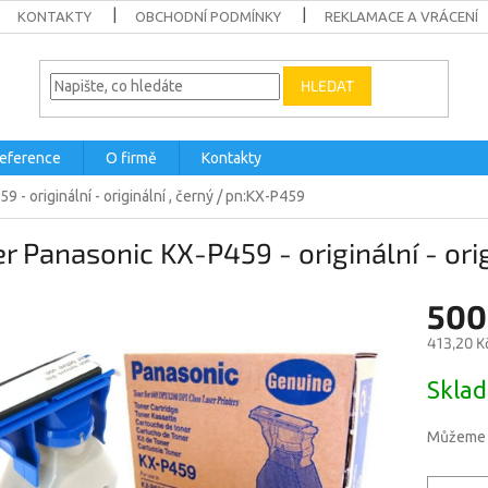
KONTAKTY
OBCHODNÍ PODMÍNKY
REKLAMACE A VRÁCENÍ
HLEDAT
eference
O firmě
Kontakty
 - originální - originální , černý / pn:KX-P459
r Panasonic KX-P459 - originální - ori
500
413,20 K
Měrná
Skla
cena:
Můžeme d