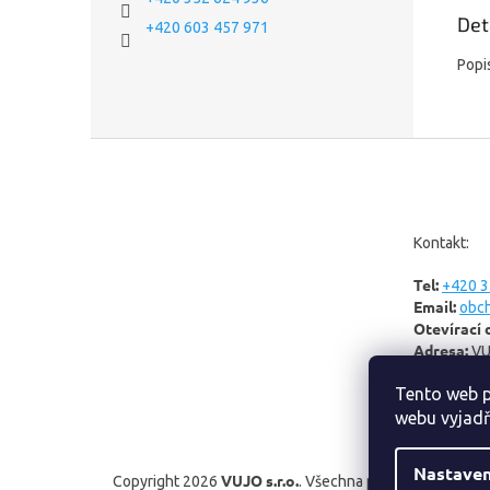
Det
+420 603 457 971
Popi
Z
á
p
a
t
Kontakt:
í
Tel:
+420 3
Email:
obc
Otevírací 
Adresa:
VU
Tento web p
webu vyjadř
Nastaven
VUJO s.r.o.
Copyright 2026
. Všechna práva vyhrazena.