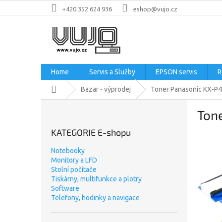
Přejít
+420 352 624 936
eshop@vujo.cz
na
obsah
Home
Servis a Služby
EPSON servis
R
Domů
Bazar - výprodej
Toner Panasonic KX-P459
P
Tone
o
s
KATEGORIE E-shopu
t
r
Notebooky
a
Monitory a LFD
n
Stolní počítače
n
Tiskárny, multifunkce a plotry
Software
í
Telefony, hodinky a navigace
p
a