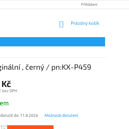
DOPRAVA A PLATBA
PODMÍNKY OCHRANY OSOBNÍCH ÚDAJŮ
Přihlášení
NÁKUPNÍ
Prázdný košík
KOŠÍK
ginální , černý / pn:KX-P459
 Kč
č bez DPH
dem
oručit do:
11.8.2026
Možnosti doručení