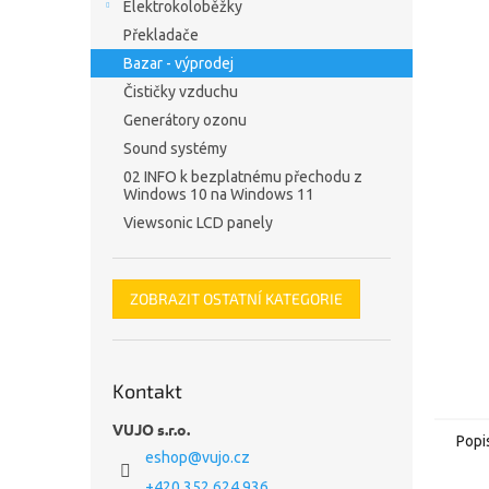
Elektrokoloběžky
Překladače
Bazar - výprodej
Čističky vzduchu
Generátory ozonu
Sound systémy
02 INFO k bezplatnému přechodu z
Windows 10 na Windows 11
Viewsonic LCD panely
ZOBRAZIT OSTATNÍ KATEGORIE
Kontakt
VUJO s.r.o.
Popi
eshop
@
vujo.cz
+420 352 624 936