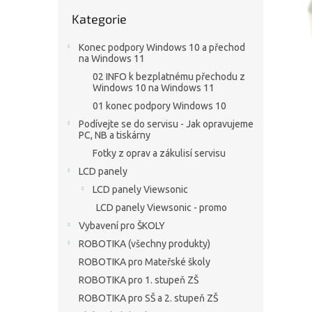
n
Přeskočit
e
Kategorie
kategorie
l
Konec podpory Windows 10 a přechod
na Windows 11
02 INFO k bezplatnému přechodu z
Windows 10 na Windows 11
01 konec podpory Windows 10
Podívejte se do servisu - Jak opravujeme
PC, NB a tiskárny
Fotky z oprav a zákulisí servisu
LCD panely
LCD panely Viewsonic
LCD panely Viewsonic - promo
Vybavení pro ŠKOLY
ROBOTIKA (všechny produkty)
ROBOTIKA pro Mateřské školy
ROBOTIKA pro 1. stupeň ZŠ
ROBOTIKA pro SŠ a 2. stupeň ZŠ