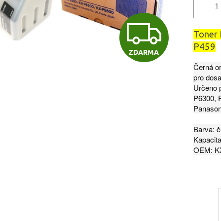
Z
Toner 
P459
ZDARMA
D
Černá or
pro dosaž
Určeno p
A
P6300, 
Panason
R
Barva: č
Kapacita
OEM: K
M
A