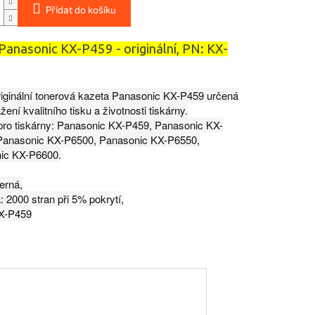
Přidat do košíku
Panasonic KX-P459 - originální, PN: KX-
iginální tonerová kazeta Panasonic KX-P459 určená
ení kvalitního tisku a životnosti tiskárny.
ro tiskárny: Panasonic KX-P459, Panasonic KX-
Panasonic KX-P6500, Panasonic KX-P6550,
ic KX-P6600.
erná,
: 2000 stran při 5% pokrytí,
X-P459