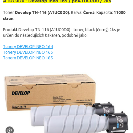
A1UC0D0 - Develop ineo 165 / pnA1UC0D0 / 2ks
Develop TN-116 (A1UC0D0)
Černá
11000
Toner
. Barva:
. Kapacita:
stran
.
Produkt Develop TN-116 (A1UC0D0) - toner, black (černý) 2ks je
určen do následujících tiskáren, podobně jako:
Tonery DEVELOP INEO 164
Tonery DEVELOP INEO 165
Tonery DEVELOP INEO 185