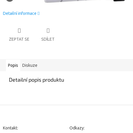
Detailní informace
ZEPTAT SE
SDÍLET
Popis
Diskuze
Detailní popis produktu
Z
á
p
a
Kontakt:
Odkazy: