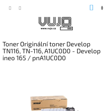
Přejít
NÁKUP
na
obsah
KOŠÍK
Toner Originální toner Develop
TN116, TN-116, A1UC0D0 - Develop
ineo 165 / pnA1UC0D0