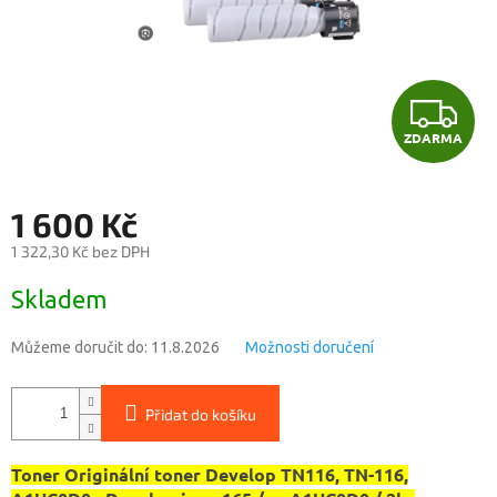
Z
ZDARMA
D
A
1 600 Kč
R
1 322,30 Kč bez DPH
Měrná
M
Skladem
cena:
A
Můžeme doručit do:
11.8.2026
Možnosti doručení
Přidat do košíku
Toner Originální toner Develop TN116, TN-116,