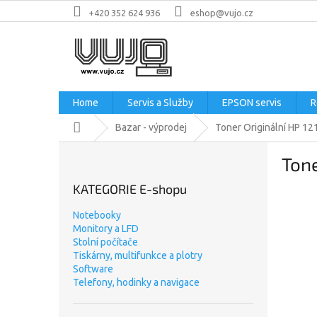
Přejít
+420 352 624 936
eshop@vujo.cz
na
obsah
Home
Servis a Služby
EPSON servis
R
Domů
Bazar - výprodej
Toner Originální HP 1
P
Tone
o
s
KATEGORIE E-shopu
t
r
Notebooky
a
Monitory a LFD
n
Stolní počítače
n
Tiskárny, multifunkce a plotry
Software
í
Telefony, hodinky a navigace
p
a