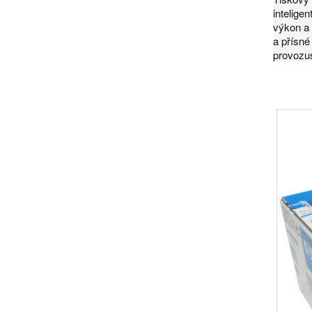
intelige
výkon a 
a přísné
provozus