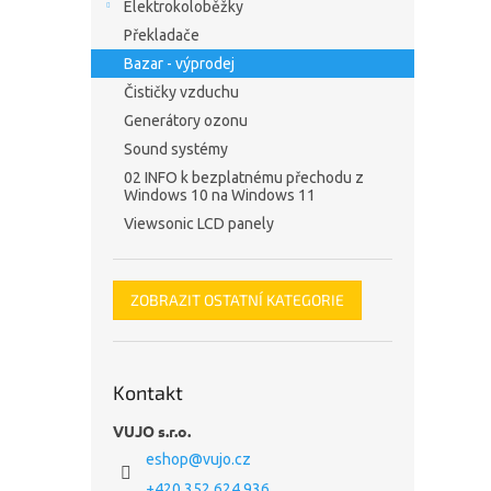
Elektrokoloběžky
Překladače
Bazar - výprodej
Čističky vzduchu
Generátory ozonu
Sound systémy
02 INFO k bezplatnému přechodu z
Windows 10 na Windows 11
Viewsonic LCD panely
ZOBRAZIT OSTATNÍ KATEGORIE
Kontakt
VUJO s.r.o.
eshop
@
vujo.cz
+420 352 624 936