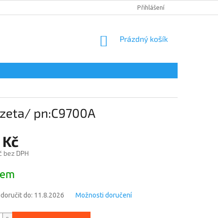
DOPRAVA A PLATBA
PODMÍNKY OCHRANY OSOBNÍCH ÚDAJŮ
Přihlášení
NÁKUPNÍ
Prázdný košík
KOŠÍK
kazeta/ pn:C9700A
 Kč
č bez DPH
dem
oručit do:
11.8.2026
Možnosti doručení