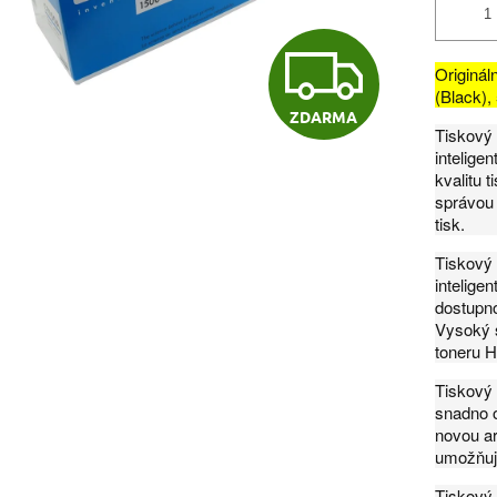
Z
Originál
(Black),
ZDARMA
D
Tiskový 
intelige
kvalitu 
správou 
A
tisk.
Tiskový 
R
intelige
dostupno
Vysoký s
toneru H
M
Tiskový 
snadno o
novou ar
A
umožňuj
Tiskový 