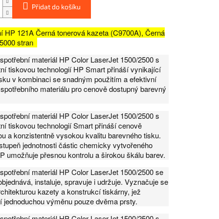
Přidat do košíku
ní HP 121A Černá tonerová kazeta (C9700A), Černá
 5000 stran
spotřební materiál HP Color LaserJet 1500/2500 s
ntní tiskovou technologií HP Smart přináší vynikající
tisku v kombinaci se snadným použitím a efektivní
spotřebního materiálu pro cenově dostupný barevný
spotřební materiál HP Color LaserJet 1500/2500 s
ntní tiskovou technologií Smart přináší cenově
u a konzistentně vysokou kvalitu barevného tisku.
tupeň jednotnosti částic chemicky vytvořeného
P umožňuje přesnou kontrolu a širokou škálu barev.
spotřební materiál HP Color LaserJet 1500/2500 se
bjednává, instaluje, spravuje i udržuje. Vyznačuje se
chitekturou kazety a konstrukcí tiskárny, jež
í jednoduchou výměnu pouze dvěma prsty.
spotřební materiál HP Color LaserJet 1500/2500 s