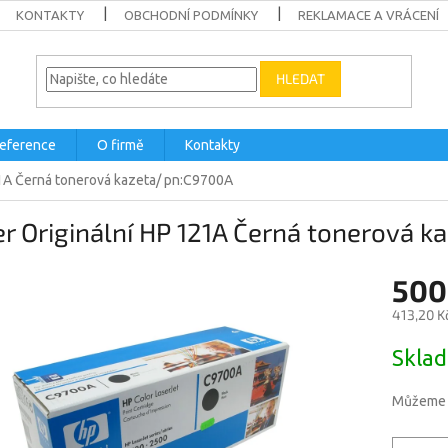
KONTAKTY
OBCHODNÍ PODMÍNKY
REKLAMACE A VRÁCENÍ
HLEDAT
eference
O firmě
Kontakty
21A Černá tonerová kazeta/ pn:C9700A
r Originální HP 121A Černá tonerová 
500
413,20 K
Měrná
Skla
cena:
Můžeme d