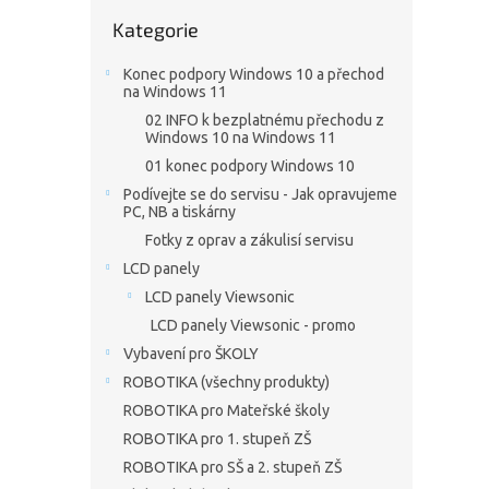
n
Přeskočit
e
Kategorie
kategorie
l
Konec podpory Windows 10 a přechod
na Windows 11
02 INFO k bezplatnému přechodu z
Windows 10 na Windows 11
01 konec podpory Windows 10
Podívejte se do servisu - Jak opravujeme
PC, NB a tiskárny
Fotky z oprav a zákulisí servisu
LCD panely
LCD panely Viewsonic
LCD panely Viewsonic - promo
Vybavení pro ŠKOLY
ROBOTIKA (všechny produkty)
ROBOTIKA pro Mateřské školy
ROBOTIKA pro 1. stupeň ZŠ
ROBOTIKA pro SŠ a 2. stupeň ZŠ