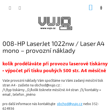
Přejít
NÁKUP
na
obsah
KOŠÍK
008-HP LaserJet 1022nw / Laser A4
mono – provozní náklady
kolik proděláváte při provozu laserové tiskárny
- výpočet při tisku pouhých 500 str. A4 měsíčně
Vaše provozní náklady Vám spočítáme na Vámi zadaný měsíční tisk
stran A4 -
zašlete na obchod@vujo.cz :
/1/typ tiskárny , /2/kolik tisknete měsíčně A4 stran /3/ kontakty =
email , telefon , jméno
pro další informace nás kontaktujte
obchod@vujo.cz
nebo 352-
624936