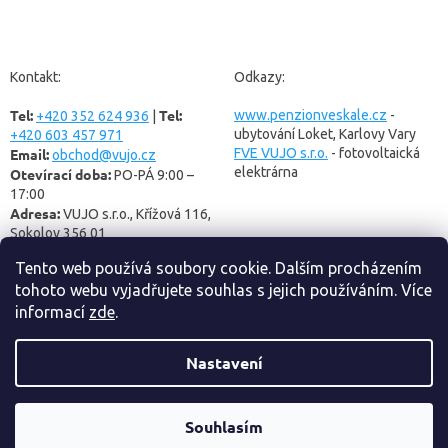
Z
á
p
a
Kontakt:
Odkazy:
t
Tel:
Tel:
í
www.penzionveskale.cz
-
+420 352 624 936
|
ubytování Loket, Karlovy Vary
+420 603 457 971
Email:
FVE VUJO s.r.o.
- fotovoltaická
obchod@vujo.cz
elektrárna
Otevírací doba:
PO-PÁ 9:00 –
17:00
Adresa:
VUJO s.r.o., Křížová 116,
Sokolov 356 01
Tento web používá soubory cookie. Dalším procházením
tohoto webu vyjadřujete souhlas s jejich používáním. Více
informací
zde
.
Nastavení
Vytvořil Shoptet
Souhlasím
VUJO s.r.o.
Copyright 2026
. Všechna práva vyhrazena.