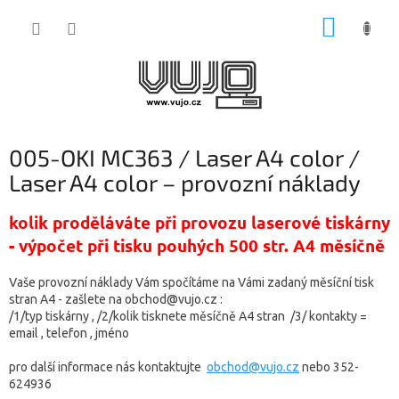
Přejít
NÁKUP
na
obsah
KOŠÍK
005-OKI MC363 / Laser A4 color /
Laser A4 color – provozní náklady
kolik proděláváte při provozu laserové tiskárny
- výpočet při tisku pouhých 500 str. A4 měsíčně
Vaše provozní náklady Vám spočítáme na Vámi zadaný měsíční tisk
stran A4 -
zašlete na obchod@vujo.cz :
/1/typ tiskárny , /2/kolik tisknete měsíčně A4 stran /3/ kontakty =
email , telefon , jméno
pro další informace nás kontaktujte
obchod@vujo.cz
nebo 352-
624936