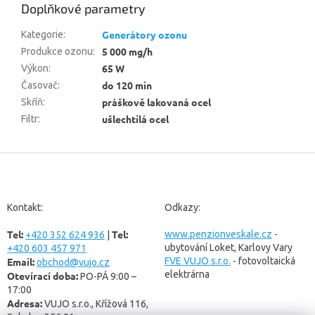
Doplňkové parametry
Generátory ozonu
Kategorie
:
5 000 mg/h
Produkce ozonu
:
65 W
Výkon
:
do 120 min
Časovač
:
práškově lakovaná ocel
Skříň
:
ušlechtilá ocel
Filtr
:
Z
á
p
a
Kontakt:
Odkazy:
t
Tel:
Tel:
í
www.penzionveskale.cz
-
+420 352 624 936
|
ubytování Loket, Karlovy Vary
+420 603 457 971
Email:
FVE VUJO s.r.o.
- fotovoltaická
obchod@vujo.cz
elektrárna
Otevírací doba:
PO-PÁ 9:00 –
17:00
Adresa:
VUJO s.r.o., Křížová 116,