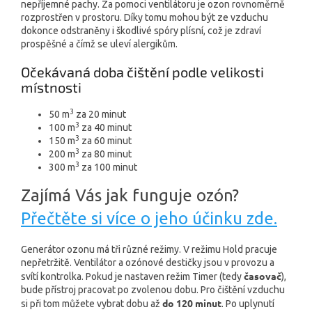
nepříjemné pachy. Za pomoci ventilátoru je ozon rovnoměrně
rozprostřen v prostoru. Díky tomu mohou být ze vzduchu
dokonce odstraněny i škodlivé spóry plísní, což je zdraví
prospěšné a čímž se uleví alergikům.
Očekávaná doba čištění podle velikosti
místnosti
3
50 m
za 20 minut
3
100 m
za 40 minut
3
150 m
za 60 minut
3
200 m
za 80 minut
3
300 m
za 100 minut
Zajímá Vás jak funguje ozón?
Přečtěte si více o jeho účinku zde.
Generátor ozonu má tři různé režimy. V režimu Hold pracuje
nepřetržitě. Ventilátor a ozónové destičky jsou v provozu a
časovač
svítí kontrolka. Pokud je nastaven režim Timer (tedy
),
bude přístroj pracovat po zvolenou dobu. Pro čištění vzduchu
do 120 minut
si při tom můžete vybrat dobu až
. Po uplynutí