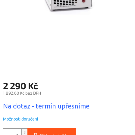
2 290 Kč
1 892,60 Kč bez DPH
Měrná
Na dotaz - termín upřesníme
cena:
Možnosti doručení