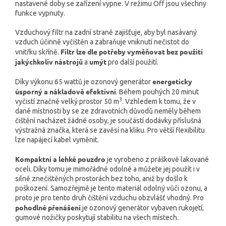
nastavené doby se zařízení vypne. V režimu Off jsou všechny
funkce vypnuty.
Vzduchový filtr na zadní straně zajišťuje, aby byl nasávaný
vzduch účinně vyčištěn a zabraňuje vniknutí nečistot do
Filtr lze dle potřeby vyměňovat bez použití
vnitřku skříně.
jakýchkoliv nástrojů
umýt
a
pro další použití.
energeticky
Díky výkonu 65 wattů je ozonový generátor
úsporný a nákladově efektivní
. Během pouhých 20 minut
3
vyčistí značně velký prostor 50 m
. Vzhledem k tomu, že v
dané místnosti by se ze zdravotních důvodů neměly během
čištění nacházet žádné osoby, je součástí dodávky příslušná
výstražná značka, která se zavěsí na kliku. Pro větší flexibilitu
lze napájecí kabel vyměnit.
Kompaktní a lehké pouzdro
je vyrobeno z práškově lakované
oceli. Díky tomu je mimořádně odolné a můžete jej použít i v
silně znečištěných prostorách bez toho, aniž by došlo k
poškození. Samozřejmě je tento materiál odolný vůči ozonu, a
proto je pro tento druh čištění vzduchu obzvlášť vhodný. Pro
pohodlné přenášení
je ozonový generátor vybaven rukojetí,
gumové nožičky poskytují stabilitu na všech místech.