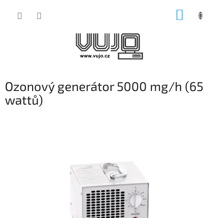
Přejít
NÁKUP
na
obsah
KOŠÍK
Ozonový generátor 5000 mg/h (65
wattů)