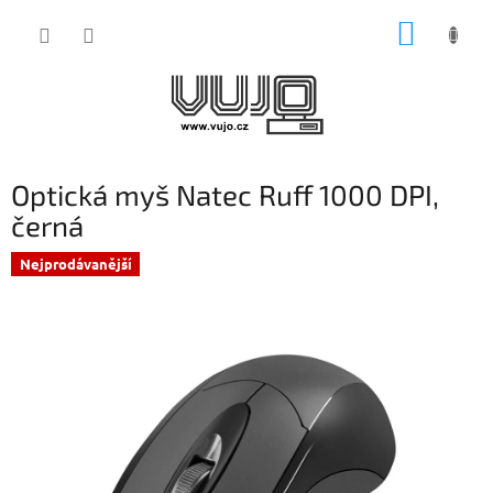
Přejít
NÁKUP
na
obsah
KOŠÍK
Optická myš Natec Ruff 1000 DPI,
černá
Nejprodávanější