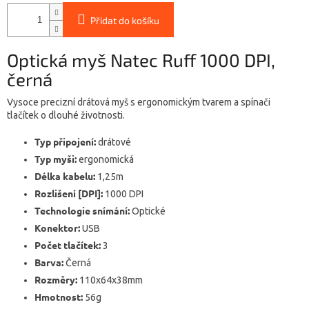
Přidat do košíku
Optická myš Natec Ruff 1000 DPI,
černá
Vysoce precizní drátová myš s ergonomickým tvarem a spínači
tlačítek o dlouhé životnosti.
Typ připojení:
drátové
Typ myši:
ergonomická
Délka kabelu:
1,25m
Rozlišení [DPI]:
1000 DPI
Technologie snímání:
Optické
Konektor:
USB
Počet tlačítek:
3
Barva:
Černá
Rozměry:
110x64x38mm
Hmotnost:
56g