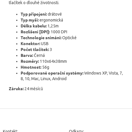
tlačítek o dlouhé životnosti.
Typ připojení:
drátové
Typ myši:
ergonomická
Délka kabelu:
1,25m
Rozlišení [DPI]:
1000 DPI
Technologie snímání:
Optické
Konektor:
USB
Počet tlačítek:
3
Barva:
Černá
Rozměry:
110x64x38mm
Hmotnost:
56g
Podporované operační systémy:
Windows XP, Vista, 7,
8, 10, Mac, Linux, Android
Záruka:
24 měsíců
Z
á
p
a
Kontakt:
Odkazy: