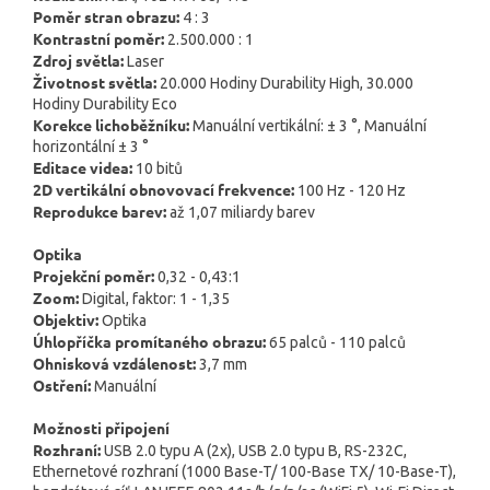
Poměr stran obrazu:
4 : 3
Kontrastní poměr:
2.500.000 : 1
Zdroj světla:
Laser
Životnost světla:
20.000 Hodiny Durability High, 30.000
Hodiny Durability Eco
Korekce lichoběžníku:
Manuální vertikální: ± 3 °, Manuální
horizontální ± 3 °
Editace videa:
10 bitů
2D vertikální obnovovací frekvence:
100 Hz - 120 Hz
Reprodukce barev:
až 1,07 miliardy barev
Optika
Projekční poměr:
0,32 - 0,43:1
Zoom:
Digital, faktor: 1 - 1,35
Objektiv:
Optika
Úhlopříčka promítaného obrazu:
65 palců - 110 palců
Ohnisková vzdálenost:
3,7 mm
Ostření:
Manuální
Možnosti připojení
Rozhraní:
USB 2.0 typu A (2x), USB 2.0 typu B, RS-232C,
Ethernetové rozhraní (1000 Base-T/ 100-Base TX/ 10-Base-T),