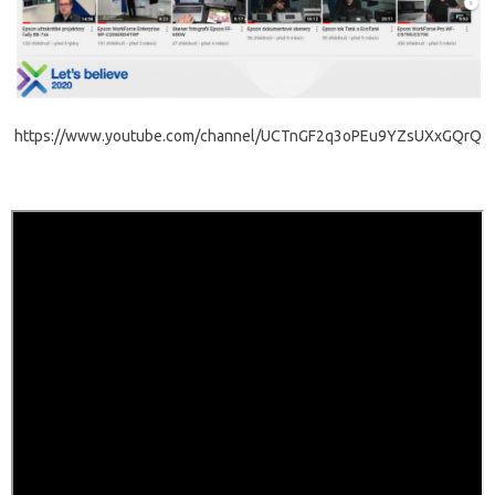
https://www.youtube.com/channel/UCTnGF2q3oPEu9YZsUXxGQrQ