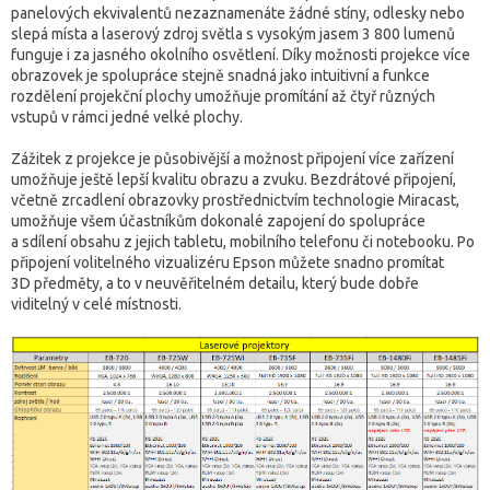
panelových ekvivalentů nezaznamenáte žádné stíny, odlesky nebo
slepá místa a laserový zdroj světla s vysokým jasem 3 800 lumenů
funguje i za jasného okolního osvětlení. Díky možnosti projekce více
obrazovek je spolupráce stejně snadná jako intuitivní a funkce
rozdělení projekční plochy umožňuje promítání až čtyř různých
vstupů v rámci jedné velké plochy.
Zážitek z projekce je působivější a možnost připojení více zařízení
umožňuje ještě lepší kvalitu obrazu a zvuku. Bezdrátové připojení,
včetně zrcadlení obrazovky prostřednictvím technologie Miracast,
umožňuje všem účastníkům dokonalé zapojení do spolupráce
a sdílení obsahu z jejich tabletu, mobilního telefonu či notebooku. Po
připojení volitelného vizualizéru Epson můžete snadno promítat
3D předměty, a to v neuvěřitelném detailu, který bude dobře
viditelný v celé místnosti.