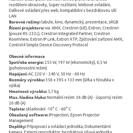
rozdělení obrazovky, Super rozlišení, Webové ovládání,
Dálkové ovládání přes web, kompatibilní s bezdrátovou sítí
LAN
Barevné režimy:
tabule, kino, dynamický, prezentace, sRGB
Řízení projektoru:
via: AMX, Crestron (síť), Extron, Crestron
(pouze RS-232c), Crestron Integrated Partner, Crestron
RoomView, Extron IP Link, Extron XTP, Zjišťování zařízení AMX,
Control4 Simple Device Discovery Protocol
Obecné informace
Spotřeba energie:
255 W, 197 W (ekonomický), 0,5 W
(pohotovostní režim)
Napájení:
AC 220 V - 240 V, 50 Hz - 60 Hz
Rozměry výrobku:
356 x 395 x 133 mm (šířka x hloubka x
výška)
Hmotnost výrobku:
5,7 kg
Max. hladina hluku:
Normální režim: 36 dB (A) - úsporný režim:
26 dB (A)
Teplota:
skladování -10° C - 60° C
Obsažený software:
iProjection, Epson Projector
Management
Doplňky:
Připojovací a ovládací jednotka, Dokumentární
kamera, Externí reproduktor, bezdrátová síťová jednotka