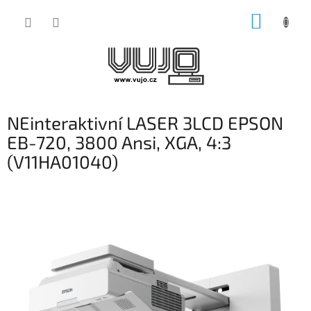
Přejít
NÁKUP
na
obsah
KOŠÍK
NEinteraktivní LASER 3LCD EPSON
EB-720, 3800 Ansi, XGA, 4:3
(V11HA01040)