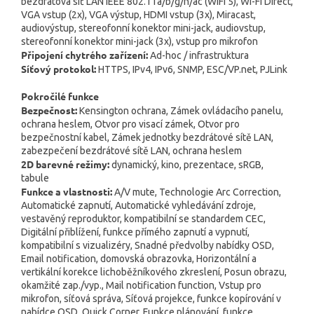
bezdrátová síť LAN IEEE 802.11a/b/g/n/ac (WiFi 5), Wi-Fi Direct,
VGA vstup (2x), VGA výstup, HDMI vstup (3x), Miracast,
audiovýstup, stereofonní konektor mini-jack, audiovstup,
stereofonní konektor mini-jack (3x), vstup pro mikrofon
Připojení chytrého zařízení:
Ad-hoc / infrastruktura
Síťový protokol:
HTTPS, IPv4, IPv6, SNMP, ESC/VP.net, PJLink
Pokročilé funkce
Bezpečnost:
Kensington ochrana, Zámek ovládacího panelu,
ochrana heslem, Otvor pro visací zámek, Otvor pro
bezpečnostní kabel, Zámek jednotky bezdrátové sítě LAN,
zabezpečení bezdrátové sítě LAN, ochrana heslem
2D barevné režimy:
dynamický, kino, prezentace, sRGB,
tabule
Funkce a vlastnosti:
A/V mute, Technologie Arc Correction,
Automatické zapnutí, Automatické vyhledávání zdroje,
vestavěný reproduktor, kompatibilní se standardem CEC,
Digitální přiblížení, funkce přímého zapnutí a vypnutí,
kompatibilní s vizualizéry, Snadné předvolby nabídky OSD,
Email notification, domovská obrazovka, Horizontální a
vertikální korekce lichoběžníkového zkreslení, Posun obrazu,
okamžité zap./vyp., Mail notification function, Vstup pro
mikrofon, síťová správa, Síťová projekce, funkce kopírování v
nabídce OSD, Quick Corner, Funkce plánování, funkce