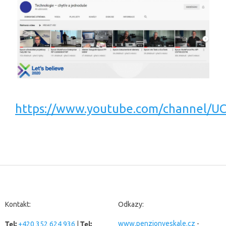
https://www.youtube.com/channel/
Z
á
p
a
Kontakt:
Odkazy:
t
Tel:
Tel:
í
www.penzionveskale.cz
-
+420 352 624 936
|