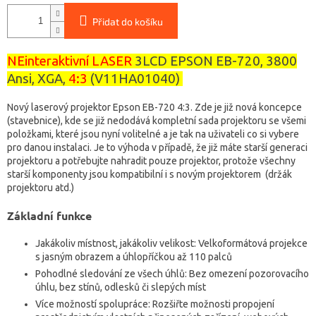
Přidat do košíku
NEinteraktivní LASER
3LCD EPSON EB-720, 3800
Ansi, XGA,
4:3
(
V11HA01040
)
Nový laserový projektor Epson EB-720 4:3. Zde je již nová koncepce
(stavebnice), kde se již nedodává kompletní sada projektoru se všemi
položkami, které jsou nyní volitelné a je tak na uživateli co si vybere
pro danou instalaci. Je to výhoda v případě, že již máte starší generaci
projektoru a potřebujte nahradit pouze projektor, protože všechny
starší komponenty jsou kompatibilní i s novým projektorem (držák
projektoru atd.)
Základní funkce
Jakákoliv místnost, jakákoliv velikost: Velkoformátová projekce
s jasným obrazem a úhlopříčkou až 110 palců
Pohodlné sledování ze všech úhlů: Bez omezení pozorovacího
úhlu, bez stínů, odlesků či slepých míst
Více možností spolupráce: Rozšiřte možnosti propojení