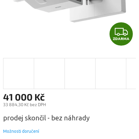
Z
ZDARMA
D
A
R
M
A
41 000 Kč
33 884,30 Kč bez DPH
Měrná
prodej skončil - bez náhrady
cena:
Možnosti doručení