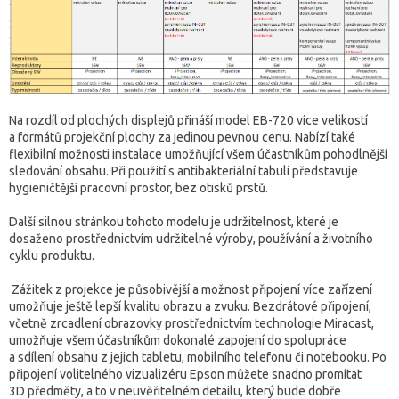
Na rozdíl od plochých displejů přináší model EB-720 více velikostí
a formátů projekční plochy za jedinou pevnou cenu. Nabízí také
flexibilní možnosti instalace umožňující všem účastníkům pohodlnější
sledování obsahu. Při použití s antibakteriální tabulí představuje
hygieničtější pracovní prostor, bez otisků prstů.
Další silnou stránkou tohoto modelu je udržitelnost, které je
dosaženo prostřednictvím udržitelné výroby, používání a životního
cyklu produktu.
Zážitek z projekce je působivější a možnost připojení více zařízení
umožňuje ještě lepší kvalitu obrazu a zvuku. Bezdrátové připojení,
včetně zrcadlení obrazovky prostřednictvím technologie Miracast,
umožňuje všem účastníkům dokonalé zapojení do spolupráce
a sdílení obsahu z jejich tabletu, mobilního telefonu či notebooku. Po
připojení volitelného vizualizéru Epson můžete snadno promítat
3D předměty, a to v neuvěřitelném detailu, který bude dobře