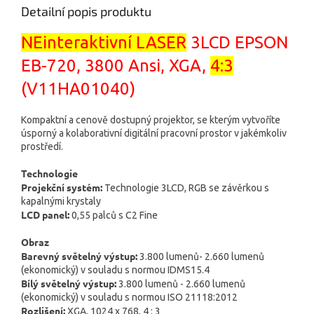
Detailní popis produktu
NEinteraktivní LASER
3LCD EPSON
EB-720, 3800 Ansi, XGA,
4:3
(
V11HA01040
)
Kompaktní a cenově dostupný projektor, se kterým vytvoříte
úsporný a kolaborativní digitální pracovní prostor v jakémkoliv
prostředí.
Technologie
Projekční systém:
Technologie 3LCD, RGB se závěrkou s
kapalnými krystaly
LCD panel:
0,55 palců s C2 Fine
Obraz
Barevný světelný výstup:
3.800 lumenů- 2.660 lumenů
(ekonomický) v souladu s normou IDMS15.4
Bílý světelný výstup:
3.800 lumenů - 2.660 lumenů
(ekonomický) v souladu s normou ISO 21118:2012
Rozlišení:
XGA, 1024 x 768, 4 : 3