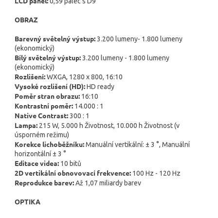
LCD panel:
0,59 palec s D9
OBRAZ
Barevný světelný výstup:
3.200 lumeny- 1.800 lumeny
(ekonomický)
Bílý světelný výstup:
3.200 lumeny - 1.800 lumeny
(ekonomický)
Rozlišení:
WXGA, 1280 x 800, 16:10
Vysoké rozlišení (HD):
HD ready
Poměr stran obrazu:
16:10
Kontrastní poměr:
14.000 : 1
Native Contrast:
300 : 1
Lampa:
215 W, 5.000 h Životnost, 10.000 h Životnost (v
úsporném režimu)
Korekce lichoběžníku:
Manuální vertikální: ± 3 °, Manuální
horizontální ± 3 °
Editace videa:
10 bitů
2D vertikální obnovovací frekvence:
100 Hz - 120 Hz
Reprodukce barev:
Až 1,07 miliardy barev
OPTIKA