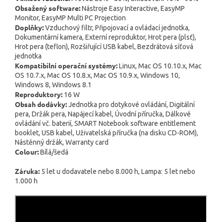
Obsažený software:
Nástroje Easy Interactive, EasyMP
Monitor, EasyMP Multi PC Projection
Doplňky:
Vzduchový filtr, Připojovací a ovládací jednotka,
Dokumentární kamera, Externí reproduktor, Hrot pera (plsť),
Hrot pera (teflon), Rozšiřující USB kabel, Bezdrátová síťová
jednotka
Kompatibilní operační systémy:
Linux, Mac OS 10.10.x, Mac
OS 10.7.x, Mac OS 10.8.x, Mac OS 10.9.x, Windows 10,
Windows 8, Windows 8.1
Reproduktory:
16 W
Obsah dodávky:
Jednotka pro dotykové ovládání, Digitální
pera, Držák pera, Napájecí kabel, Úvodní příručka, Dálkové
ovládání vč. baterií, SMART Notebook software entitlement
booklet, USB kabel, Uživatelská příručka (na disku CD-ROM),
Nástěnný držák, Warranty card
Colour:
Bílá/šedá
Záruka:
5 let u dodavatele nebo 8.000 h, Lampa: 5 let nebo
1.000 h