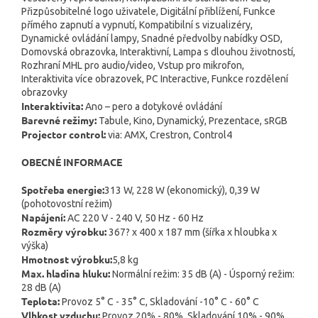
Přizpůsobitelné logo uživatele, Digitální přiblížení, Funkce
přímého zapnutí a vypnutí, Kompatibilní s vizualizéry,
Dynamické ovládání lampy, Snadné předvolby nabídky OSD,
Domovská obrazovka, Interaktivní, Lampa s dlouhou životností,
Rozhraní MHL pro audio/video, Vstup pro mikrofon,
Interaktivita více obrazovek, PC Interactive, Funkce rozdělení
obrazovky
Interaktivita:
Ano – pero a dotykové ovládání
Barevné režimy:
Tabule, Kino, Dynamický, Prezentace, sRGB
Projector control:
via: AMX, Crestron, Control4
OBECNÉ INFORMACE
Spotřeba energie:
313 W, 228 W (ekonomický), 0,39 W
(pohotovostní režim)
Napájení:
AC 220 V - 240 V, 50 Hz - 60 Hz
Rozměry výrobku:
367? x 400 x 187 mm (šířka x hloubka x
výška)
Hmotnost výrobku:
5,8 kg
Max. hladina hluku:
Normální režim: 35 dB (A) - Úsporný režim:
28 dB (A)
Teplota:
Provoz 5° C - 35° C, Skladování -10° C - 60° C
Vlhkost vzduchu:
Provoz 20% - 80%, Skladování 10% - 90%