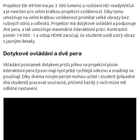
Projektor EB-695Wi má jas 3 500 lumenů a rozlišení HD-readyWXGA
a je navržen pro velmi krátkou projekční vzdálenost. Díky tomu
umožňuje na velmi krátkou vzdálenost promítat velké obrazy bez
rušivých stínů a odlesků. Projektor má dotykové ovládání a podporuje
dvě pera, a tak umožňuje maximálně interaktivní práci. Kontrastní
poměr 14 000 : 1 a vstup HDMI zaručují, že studenti uvidí ostrý obraz
s jasnými detaily.
Dotykové ovládání a dvě pera
Vkládání poznámek dotykem prstů přímo na projekční ploše.
Interaktivní pera Epson mají nyní ještě rychlejší odezvu a snadněji se
používají. Díky dvěma novým perům mohou učitel i student (případně
dva studenti) pracovat současně, přičemž každý z nich může mít
odlišné nastavení.