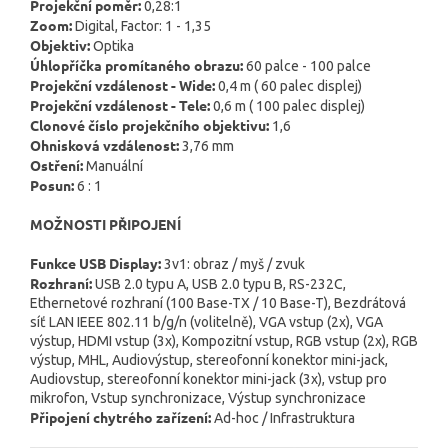
Projekční poměr:
0,28:1
Zoom:
Digital, Factor: 1 - 1,35
Objektiv:
Optika
Úhlopříčka promítaného obrazu:
60 palce - 100 palce
Projekční vzdálenost - Wide:
0,4 m ( 60 palec displej)
Projekční vzdálenost - Tele:
0,6 m ( 100 palec displej)
Clonové číslo projekčního objektivu:
1,6
Ohnisková vzdálenost:
3,76 mm
Ostření:
Manuální
Posun:
6 : 1
MOŽNOSTI PŘIPOJENÍ
Funkce USB Display:
3v1: obraz / myš / zvuk
Rozhraní:
USB 2.0 typu A, USB 2.0 typu B, RS-232C,
Ethernetové rozhraní (100 Base-TX / 10 Base-T), Bezdrátová
síť LAN IEEE 802.11 b/g/n (volitelně), VGA vstup (2x), VGA
výstup, HDMI vstup (3x), Kompozitní vstup, RGB vstup (2x), RGB
výstup, MHL, Audiovýstup, stereofonní konektor mini-jack,
Audiovstup, stereofonní konektor mini-jack (3x), vstup pro
mikrofon, Vstup synchronizace, Výstup synchronizace
Připojení chytrého zařízení:
Ad-hoc / Infrastruktura