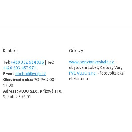
Z
á
p
a
Kontakt:
Odkazy:
t
Tel:
Tel:
í
www.penzionveskale.cz
-
+420 352 624 936
|
ubytování Loket, Karlovy Vary
+420 603 457 971
Email:
FVE VUJO s.r.o.
- fotovoltaická
obchod@vujo.cz
elektrárna
Otevírací doba:
PO-PÁ 9:00 –
17:00
Adresa:
VUJO s.r.o., Křížová 116,
Sokolov 356 01