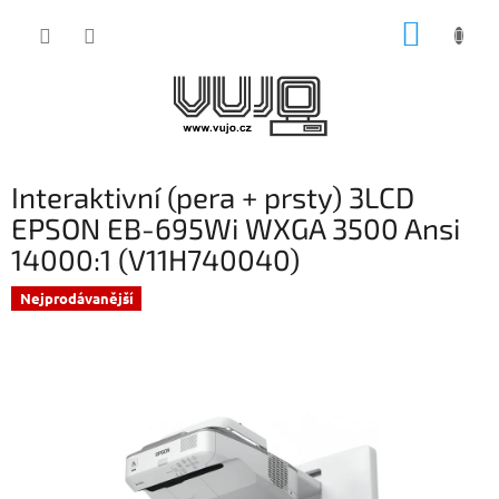
Přejít
NÁKUP
na
obsah
KOŠÍK
Interaktivní (pera + prsty) 3LCD
EPSON EB-695Wi WXGA 3500 Ansi
14000:1 (V11H740040)
Nejprodávanější