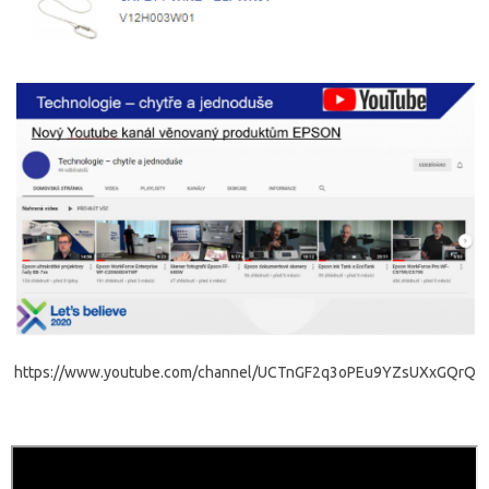
https://www.youtube.com/channel/UCTnGF2q3oPEu9YZsUXxGQrQ