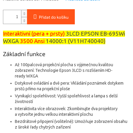
Přidat do košíku
Interaktivní (pera + prsty)
3LCD EPSON EB-695Wi
WXGA
3500 Ansi
14000:1 (
V11H740040
)
Základní funkce
Až 100palcová projekční plocha s výjimečnou kvalitou
zobrazení: Technologie Epson 3LCD s rozlišením HD-
ready WXGA
Dotykové ovládání a dvě pera: Vkládání poznámek dotykem
prstů přímo na projekční ploše
Vynikající spolehlivost: Vyšší spolehlivost a lampa s delší
životností
Interaktivita více obrazovek: Zkombinujte dva projektory
a vytvořte jednu velkou interaktivní plochu
Bezdrátové připojení (volitelně): Umožňuje zobrazení obsahu
z široké řady chytrých zařízení