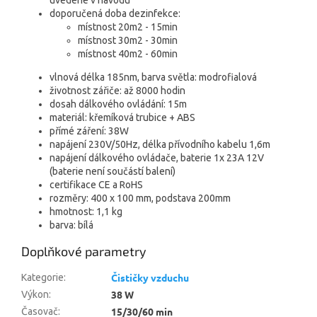
doporučená doba dezinfekce:
místnost 20m2 - 15min
místnost 30m2 - 30min
místnost 40m2 - 60min
vlnová délka 185nm, barva světla: modrofialová
životnost zářiče: až 8000 hodin
dosah dálkového ovládání: 15m
materiál: křemíková trubice + ABS
přímé záření: 38W
napájení 230V/50Hz, délka přívodního kabelu 1,6m
napájení dálkového ovládače, baterie 1x 23A 12V
(baterie není součástí balení)
certifikace CE a RoHS
rozměry: 400 x 100 mm, podstava 200mm
hmotnost: 1,1 kg
barva: bílá
Doplňkové parametry
Čističky vzduchu
Kategorie
:
38 W
Výkon
:
15/30/60 min
Časovač
: