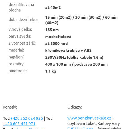
dezinfikovaná
až 40m2
plocha
:
15 min (20m2) / 30 min (30m2) / 60 min
doba dezinfekce
:
(40m2)
185 nm
vlnová délka
:
modrofialová
barva světla
:
až 8000 hod
životnost zářič
:
křemíková trubice + ABS
materiál
:
230V/50Hz (délka kabelu 1,6m)
napájení
:
400 x 100 mm / podstava 200 mm
rozměry
:
1,1 kg
hmotnost
:
Z
á
p
a
Kontakt:
Odkazy:
t
Tel:
Tel:
í
www.penzionveskale.cz
-
+420 352 624 936
|
ubytování Loket, Karlovy Vary
+420 603 457 971
FVE VUJO s.r.o.
- fotovoltaická