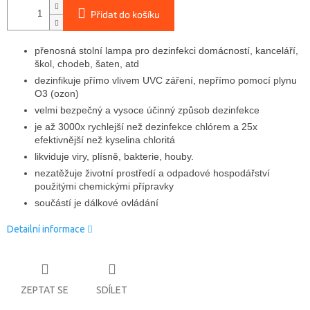
Přidat do košíku
přenosná stolní lampa pro dezinfekci domácností, kanceláří,
škol, chodeb, šaten, atd
dezinfikuje přímo vlivem UVC záření, nepřímo pomocí plynu
O3 (ozon)
velmi bezpečný a vysoce účinný způsob dezinfekce
je až 3000x rychlejší než dezinfekce chlórem a 25x
efektivnější než kyselina chloritá
likviduje viry, plísně, bakterie, houby.
nezatěžuje životní prostředí a odpadové hospodářství
použitými chemickými přípravky
součástí je dálkové ovládání
Detailní informace
ZEPTAT SE
SDÍLET