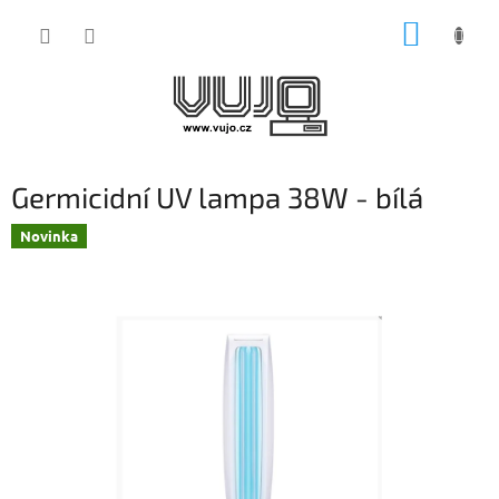
Přejít
NÁKUP
na
obsah
KOŠÍK
Germicidní UV lampa 38W - bílá
Novinka