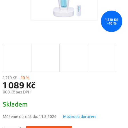
1 210 Kč
–10 %
1 210 Kč
–10 %
1 089 Kč
900 Kč bez DPH
Měrná
Skladem
cena:
Můžeme doručit do:
11.8.2026
Možnosti doručení