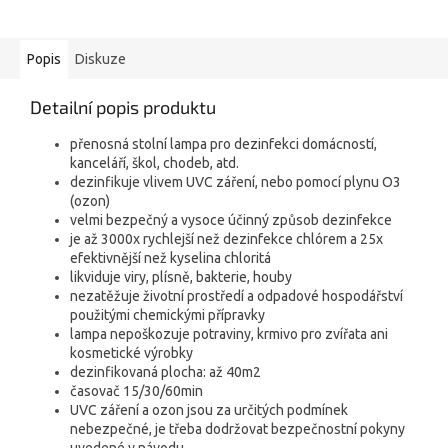
Popis
Diskuze
Detailní popis produktu
přenosná stolní lampa pro dezinfekci domácností,
kanceláří, škol, chodeb, atd.
dezinfikuje vlivem UVC záření, nebo pomocí plynu O3
(ozon)
velmi bezpečný a vysoce účinný způsob dezinfekce
je až 3000x rychlejší než dezinfekce chlórem a 25x
efektivnější než kyselina chloritá
likviduje viry, plísně, bakterie, houby
nezatěžuje životní prostředí a odpadové hospodářství
použitými chemickými přípravky
lampa nepoškozuje potraviny, krmivo pro zvířata ani
kosmetické výrobky
dezinfikovaná plocha: až 40m2
časovač 15/30/60min
UVC záření a ozon jsou za určitých podmínek
nebezpečné, je třeba dodržovat bezpečnostní pokyny
uvedené v návodu