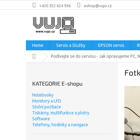
Přejít
+420 352 624 936
eshop@vujo.cz
na
obsah
Home
Servis a Služby
EPSON servis
R
Domů
Podívejte se do servisu - Jak opravujeme PC, N
P
Fot
o
s
KATEGORIE E-shopu
t
r
Notebooky
a
Monitory a LFD
n
Stolní počítače
n
Tiskárny, multifunkce a plotry
Software
í
Telefony, hodinky a navigace
p
a