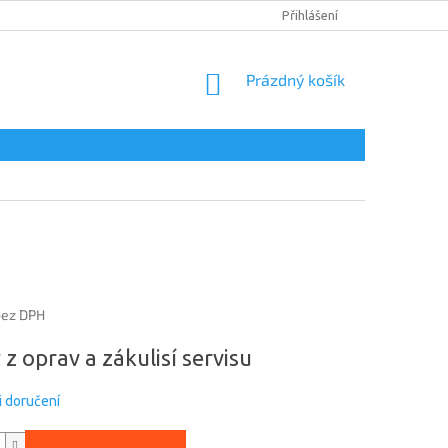
DOPRAVA A PLATBA
PODMÍNKY OCHRANY OSOBNÍCH ÚDAJŮ
Přihlášení
NÁKUPNÍ
Prázdný košík
KOŠÍK
bez DPH
 z oprav a zákulisí servisu
 doručení