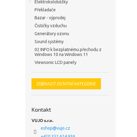
Elektrokoloběžky
Překladače
Bazar - výprodej
Čističky vzduchu
Generátory ozonu
Sound systémy
02 INFO k bezplatnému přechodu z
Windows 10 na Windows 11
Viewsonic LCD panely
ZOBRAZIT OSTATNÍ KATEGORIE
Kontakt
VUJO s.r.o.
eshop
@
vujo.cz
+420 352 624 936