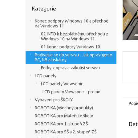
n
Přeskočit
e
Kategorie
kategorie
l
Konec podpory Windows 10 a přechod
na Windows 11
02 INFO k bezplatnému přechodu z
Windows 10 na Windows 11
01 konec podpory Windows 10
Podívejte se do servisu - Jak opravujeme
PC, NB a tiskárny
Fotky z oprav a zákulisí servisu
LCD panely
LCD panely Viewsonic
LCD panely Viewsonic - promo
Vybavení pro ŠKOLY
Popi
ROBOTIKA (všechny produkty)
ROBOTIKA pro Mateřské školy
Det
ROBOTIKA pro 1. stupeň ZŠ
ROBOTIKA pro SŠ a 2. stupeň ZŠ