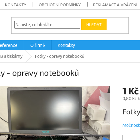
KONTAKTY
OBCHODNÍ PODMÍNKY
REKLAMACE A VRÁCENÍ
HLEDAT
eference
O firmě
Kontakty
B a tiskárny
Fotky - opravy notebooků
ky - opravy notebooků
1 Kč
0,80 Kč 
Měrná
Fotky
cena:
Možnosti