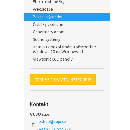
Elektrokoloběžky
Překladače
Bazar - výprodej
Čističky vzduchu
Generátory ozonu
Sound systémy
02 INFO k bezplatnému přechodu z
Windows 10 na Windows 11
Viewsonic LCD panely
ZOBRAZIT OSTATNÍ KATEGORIE
Kontakt
VUJO s.r.o.
eshop
@
vujo.cz
+420 352 624 936