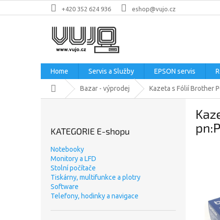
Přejít
+420 352 624 936
eshop@vujo.cz
na
obsah
Home
Servis a Služby
EPSON servis
R
Domů
Bazar - výprodej
Kazeta s Fólií Brother
P
Kaze
o
s
pn:
KATEGORIE E-shopu
t
r
Notebooky
a
Monitory a LFD
n
Stolní počítače
n
Tiskárny, multifunkce a plotry
Software
í
Telefony, hodinky a navigace
p
a