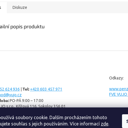
s
Diskuze
ailní popis produktu
Odkazy:
Tel:
www.penzi
52 624 936
|
+420 603 457 971
FVE VUJO s
hod@vujo.cz
doba:
PO-PÁ 9:00 – 17:00
JO s.r.o., Křížová 116, Sokolov 356 01
oužívá soubory cookie. Dalším procházením tohoto
ujete souhlas s jejich používáním. Více informací
zde
.