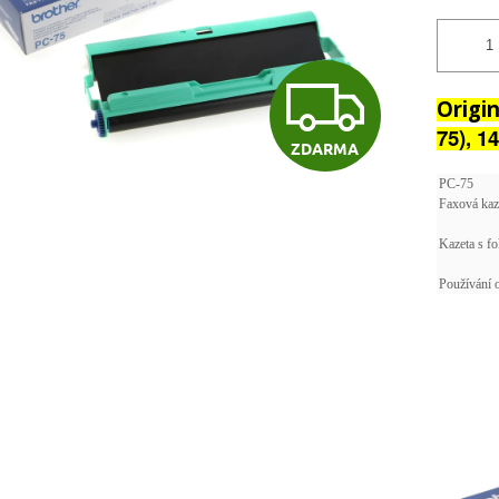
Z
Origin
75), 1
ZDARMA
D
PC-75
Faxová kaze
A
Kazeta s fo
Používání o
R
M
A