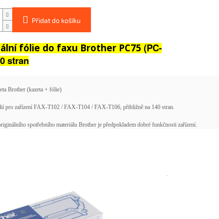
Přidat do košíku
(PC-
ální fólie do faxu Brother PC75
40 stran
ta Brother (kazeta + fólie)
lií pro zařízení FAX-T102 / FAX-T104 / FAX-T106, přibližně na 140 stran.
riginálního spotřebního materiálu Brother je předpokladem dobré funkčnosti zařízení.