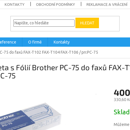
KONTAKTY
OBCHODNÍ PODMÍNKY
REKLAMACE A VRÁCENÍ
HLEDAT
eference
O firmě
Kontakty
 PC-75 do faxů FAX-T102 FAX-T104 FAX-T106 / pn:PC-75
ta s Fólií Brother PC-75 do faxů FAX
PC-75
400
330,60 K
Měrná
Skla
cena:
Můžeme d