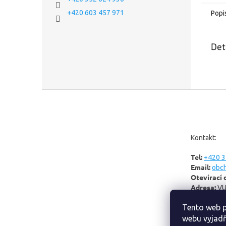
+420 603 457 971
Popi
Det
Z
á
p
a
t
Kontakt:
í
Tel:
+420 3
Email:
obc
Otevírací 
Adresa:
VU
Tento web p
webu vyjadř