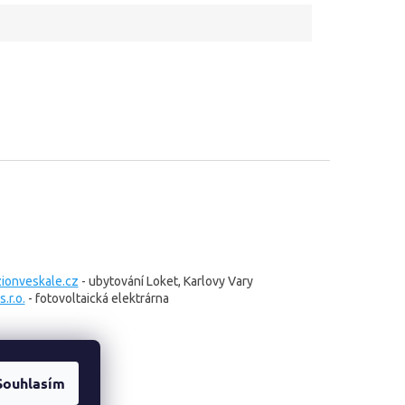
onveskale.cz
- ubytování Loket, Karlovy Vary
.r.o.
- fotovoltaická elektrárna
Souhlasím