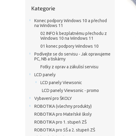
n
Přeskočit
e
Kategorie
kategorie
l
Konec podpory Windows 10 a přechod
na Windows 11
02 INFO k bezplatnému přechodu z
Windows 10 na Windows 11
01 konec podpory Windows 10
Podívejte se do servisu - Jak opravujeme
PC, NB a tiskárny
Fotky z oprav a zákulisí servisu
LCD panely
LCD panely Viewsonic
LCD panely Viewsonic - promo
Vybavení pro ŠKOLY
ROBOTIKA (všechny produkty)
ROBOTIKA pro Mateřské školy
ROBOTIKA pro 1. stupeň ZŠ
ROBOTIKA pro SŠ a 2. stupeň ZŠ