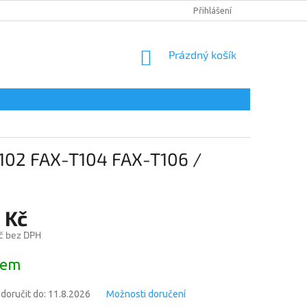
DOPRAVA A PLATBA
PODMÍNKY OCHRANY OSOBNÍCH ÚDAJŮ
Přihlášení
NÁKUPNÍ
Prázdný košík
KOŠÍK
-T102 FAX-T104 FAX-T106 /
 Kč
č bez DPH
dem
oručit do:
11.8.2026
Možnosti doručení