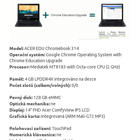
Model:
ACER EDU Chromebook 314
Operační systém:
Google Chrome Operating System with
Chrome Education Upgrade
Procesor:
Mediatek MT8183 with Octa-core CPU (2 GHz)
Paměť:
4 GB LPDDR4X integrováno na desce
Počet slotů (celkem/volných):
0/0
Pevný disk:
128 GB eMMC
Optická mechanika:
ne
Displej:
14" FHD Acer ComfyView IPS LCD
Grafická karta:
integrovaná (ARM Mali-G72 MP3)
Polohovací zařízení:
TouchPad
Numerická klávesnice:
ne