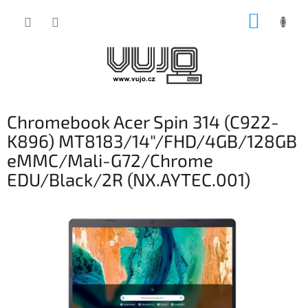
Přejít
NÁKUP
na
obsah
KOŠÍK
Chromebook Acer Spin 314 (C922-
K896) MT8183/14"/FHD/4GB/128GB
eMMC/Mali-G72/Chrome
EDU/Black/2R (NX.AYTEC.001)