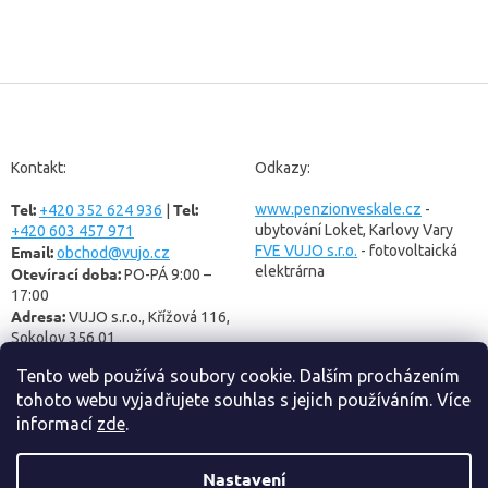
Z
á
p
a
Kontakt:
Odkazy:
t
Tel:
Tel:
í
www.penzionveskale.cz
-
+420 352 624 936
|
ubytování Loket, Karlovy Vary
+420 603 457 971
Email:
FVE VUJO s.r.o.
- fotovoltaická
obchod@vujo.cz
elektrárna
Otevírací doba:
PO-PÁ 9:00 –
17:00
Adresa:
VUJO s.r.o., Křížová 116,
Sokolov 356 01
Tento web používá soubory cookie. Dalším procházením
tohoto webu vyjadřujete souhlas s jejich používáním. Více
informací
zde
.
Nastavení
Vytvořil Shoptet