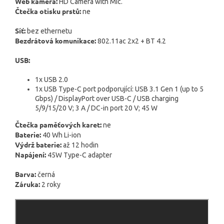
Web kamera:
HD Camera with Mic.
Čtečka otisku prstů:
ne
Síť:
bez ethernetu
Bezdrátová komunikace:
802.11ac 2x2 + BT 4.2
USB:
1x USB 2.0
1x USB Type-C port podporující: USB 3.1 Gen 1 (up to 5
Gbps) / DisplayPort over USB-C / USB charging
5/9/15/20 V; 3 A / DC-in port 20 V; 45 W
Čtečka paměťových karet:
ne
Baterie:
40 Wh Li-ion
Výdrž baterie:
až 12 hodin
Napájení:
45W Type-C adapter
Barva:
černá
Záruka:
2 roky