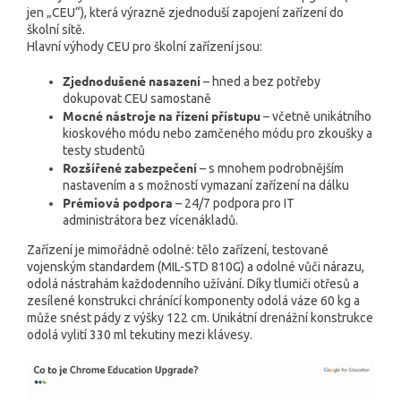
jen „CEU“), která výrazně zjednoduší zapojení zařízení do
školní sítě.
Hlavní výhody CEU pro školní zařízení jsou:
Zjednodušené nasazení
– hned a bez potřeby
dokupovat CEU samostaně
Mocné nástroje na řízení přístupu
– včetně unikátního
kioskového módu nebo zamčeného módu pro zkoušky a
testy studentů
Rozšířené zabezpečení
– s mnohem podrobnějším
nastavením a s možností vymazaní zařízení na dálku
Prémiová podpora
– 24/7 podpora pro IT
administrátora bez vícenákladů.
Zařízení je mimořádně odolné: tělo zařízení, testované
vojenským standardem (MIL-STD 810G) a odolné vůči nárazu,
odolá nástrahám každodenního užívání. Díky tlumiči otřesů a
zesílené konstrukci chránící komponenty odolá váze 60 kg a
může snést pády z výšky 122 cm. Unikátní drenážní konstrukce
odolá vylití 330 ml tekutiny mezi klávesy.