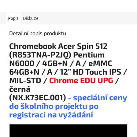
Popis
Diskuze
Detailní popis produktu
Chromebook Acer Spin 512
(R853TNA-P2JQ) Pentium
N6000 / 4GB+N / A / eMMC
64GB+N / A / 12” HD Touch IPS /
MIL-STD /
Chrome EDU UPG
/
černá
(NX.K73EC.001)
- speciální ceny
do školního projektu po
registraci na vyžádání