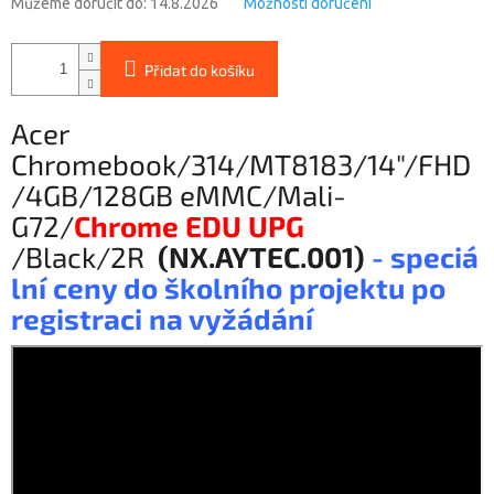
Můžeme doručit do:
14.8.2026
Možnosti doručení
Přidat do košíku
Acer
Chromebook/314/MT8183/14"/FHD
/4GB/128GB eMMC/Mali-
G72/
Chrome EDU UPG
/Black/2R
(NX.AYTEC.001)
- speciá
lní ceny do školního projektu po
registraci na vyžádání