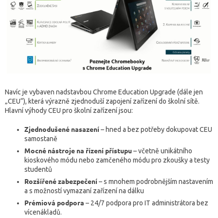
Navíc je vybaven nadstavbou Chrome Education Upgrade (dále jen
„CEU“), která výrazně zjednoduší zapojení zařízení do školní sítě.
Hlavní výhody CEU pro školní zařízení jsou:
Zjednodušené nasazení
– hned a bez potřeby dokupovat CEU
samostaně
Mocné nástroje na řízení přístupu
– včetně unikátního
kioskového módu nebo zamčeného módu pro zkoušky a testy
studentů
Rozšířené zabezpečení
– s mnohem podrobnějším nastavením
a s možností vymazaní zařízení na dálku
Prémiová podpora
– 24/7 podpora pro IT administrátora bez
vícenákladů.