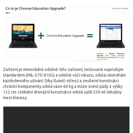
Zařízení je mimořádně odolné: tělo zařízení, testované vojenským
standardem (MIL-STD 810G) a odolné vůči nárazu, odolá nástrahám
každodenního užívání. Díky tlumiči otřesů a zesílené konstrukci
chránící komponenty odolá váze 60 kg a může snést pády z výšky
122 cm. Unikátní drenážní konstrukce odolá vylití 330 ml tekutiny
mezi klávesy.