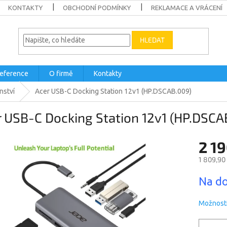
KONTAKTY
OBCHODNÍ PODMÍNKY
REKLAMACE A VRÁCENÍ
HLEDAT
eference
O firmě
Kontakty
nství
Acer USB-C Docking Station 12v1 (HP.DSCAB.009)
 USB-C Docking Station 12v1 (HP.DSCA
2 19
1 809,90
Měrná
Na do
cena:
Možnosti