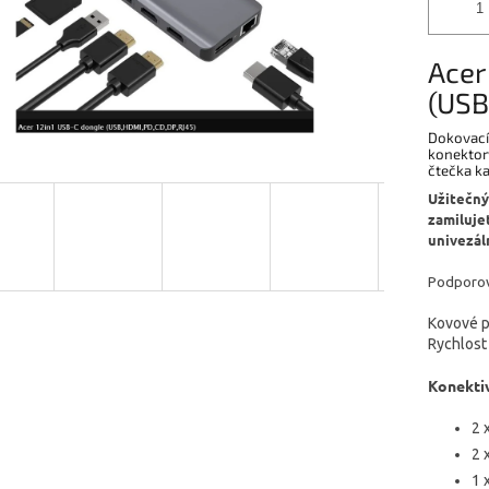
Acer
(USB
Dokovací 
konektory
čtečka ka
Užitečný
zamiluje
univezál
Podporov
Kovové 
Rychlost
Konektiv
2 
2 
1 