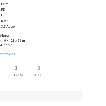
x HDMI
x PD
x DP
x RJ45
x 3.5 Audio
tříbrná
:
16 x 129 x 57 mm
t:
115 g
informace
ZEPTAT SE
SDÍLET