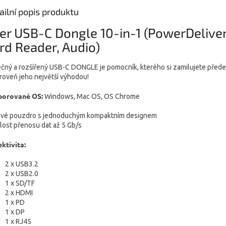
ailní popis produktu
er USB-C Dongle 10-in-1 (PowerDeliver
rd Reader, Audio)
ečný a rozšířený USB-C DONGLE je pomocník, kterého si zamilujete přede
ároveň jeho největší výhodou!
porované OS:
Windows, Mac OS, OS Chrome
vé pouzdro s jednoduchým kompaktním designem
lost přenosu dat až 5 Gb/s
ktivita:
2 x USB3.2
2 x USB2.0
1 x SD/TF
2 x HDMI
1 x PD
1 x DP
1 x RJ45