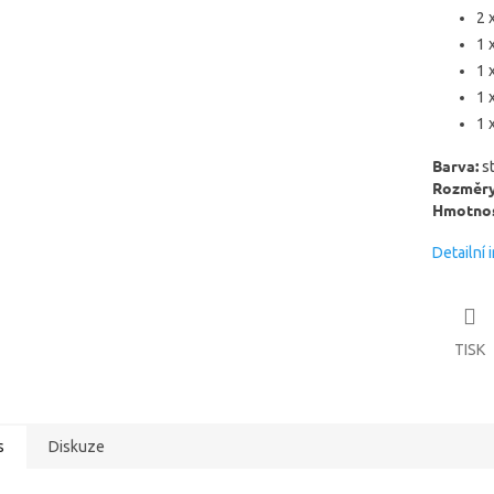
2 
1 
1 
1 
1 
Barva:
s
Rozměry
Hmotnos
Detailní 
TISK
s
Diskuze