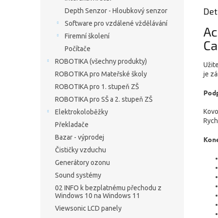
Det
Depth Senzor - Hloubkový senzor
Software pro vzdálené vždělávání
Ac
Firemní školení
Ca
Počítače
ROBOTIKA (všechny produkty)
Užit
ROBOTIKA pro Mateřské školy
je z
ROBOTIKA pro 1. stupeň ZŠ
Pod
ROBOTIKA pro SŠ a 2. stupeň ZŠ
Kovo
Elektrokoloběžky
Rych
Překladače
Bazar - výprodej
Kone
Čističky vzduchu
Generátory ozonu
Sound systémy
02 INFO k bezplatnému přechodu z
Windows 10 na Windows 11
Viewsonic LCD panely