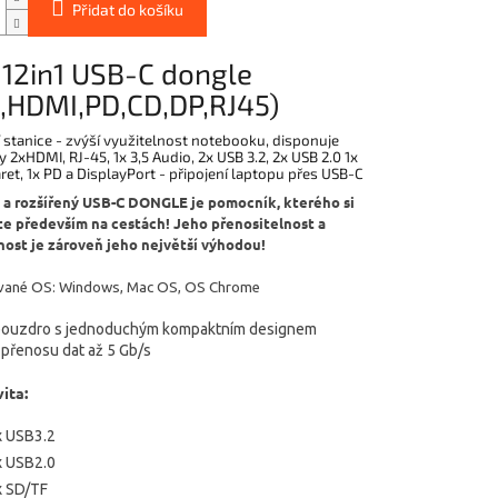
Přidat do košíku
 12in1 USB-C dongle
,HDMI,PD,CD,DP,RJ45)
stanice - zvýší využitelnost notebooku, disponuje
 2xHDMI, RJ-45, 1x 3,5 Audio, 2x USB 3.2, 2x USB 2.0 1x
ret, 1x PD a DisplayPort - připojení laptopu přes USB-C
 a rozšířený USB-C DONGLE je pomocník, kterého si
te především na cestách! Jeho přenositelnost a
nost je zároveň jeho největší výhodou!
ané OS: Windows, Mac OS, OS Chrome
pouzdro s jednoduchým kompaktním designem
 přenosu dat až 5 Gb/s
ita:
x USB3.2
x USB2.0
x SD/TF