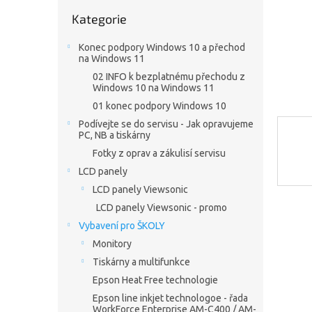
n
Přeskočit
e
Kategorie
kategorie
l
Konec podpory Windows 10 a přechod
na Windows 11
02 INFO k bezplatnému přechodu z
Windows 10 na Windows 11
01 konec podpory Windows 10
Podívejte se do servisu - Jak opravujeme
PC, NB a tiskárny
Fotky z oprav a zákulisí servisu
LCD panely
LCD panely Viewsonic
LCD panely Viewsonic - promo
Vybavení pro ŠKOLY
Monitory
Tiskárny a multifunkce
Epson Heat Free technologie
Epson line inkjet technologoe - řada
WorkForce Enterprise AM-C400 / AM-