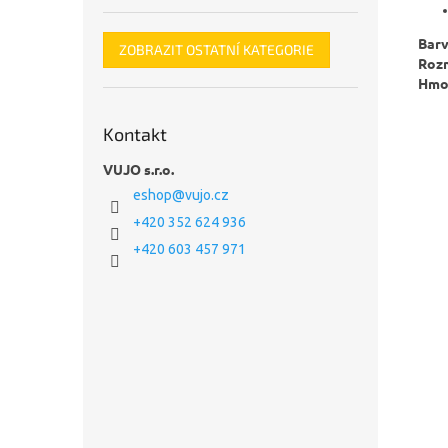
Barv
ZOBRAZIT OSTATNÍ KATEGORIE
Roz
Hmo
Kontakt
VUJO s.r.o.
eshop
@
vujo.cz
+420 352 624 936
+420 603 457 971