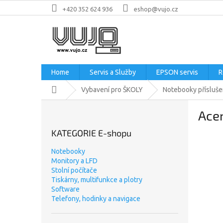
Přejít
+420 352 624 936
eshop@vujo.cz
na
obsah
Home
Servis a Služby
EPSON servis
R
Domů
Vybavení pro ŠKOLY
Notebooky přísluše
P
Acer
o
s
KATEGORIE E-shopu
t
r
Notebooky
a
Monitory a LFD
n
Stolní počítače
n
Tiskárny, multifunkce a plotry
Software
í
Telefony, hodinky a navigace
p
a