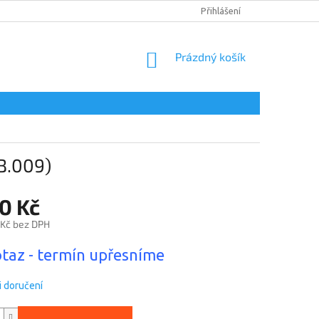
DOPRAVA A PLATBA
PODMÍNKY OCHRANY OSOBNÍCH ÚDAJŮ
Přihlášení
NÁKUPNÍ
Prázdný košík
KOŠÍK
B.009)
0 Kč
 Kč bez DPH
taz - termín upřesníme
 doručení