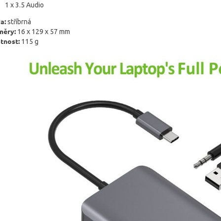
1 x 3.5 Audio
a:
stříbrná
měry:
16 x 129 x 57 mm
tnost:
115 g