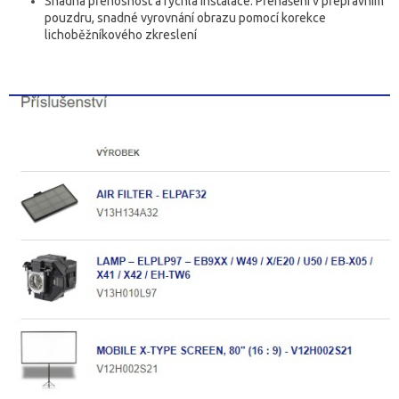
Snadná přenosnost a rychlá instalace: Přenášení v přepravním
pouzdru, snadné vyrovnání obrazu pomocí korekce
lichoběžníkového zkreslení