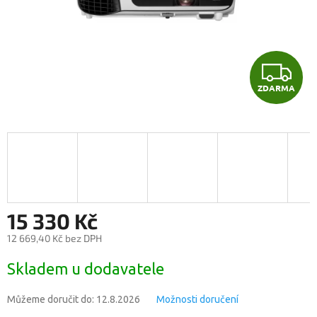
Z
ZDARMA
D
A
R
M
A
15 330 Kč
12 669,40 Kč bez DPH
Měrná
Skladem u dodavatele
cena:
Můžeme doručit do:
12.8.2026
Možnosti doručení