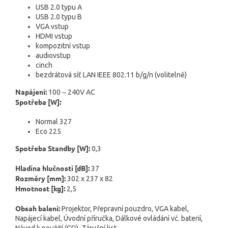
USB 2.0 typu A
USB 2.0 typu B
VGA vstup
HDMI vstup
kompozitní vstup
audiovstup
cinch
bezdrátová síť LAN IEEE 802.11 b/g/n (volitelně)
Napájení:
100 ~ 240V AC
Spotřeba [W]:
Normal 327
Eco 225
Spotřeba Standby [W]:
0,3
Hladina hlučnosti [dB]:
37
Rozměry [mm]:
302 x 237 x 82
Hmotnost [kg]:
2,5
Obsah balení:
Projektor, Přepravní pouzdro, VGA kabel,
Napájecí kabel, Úvodní příručka, Dálkové ovládání vč. baterií,
Návod k použití (CD), Záruční list