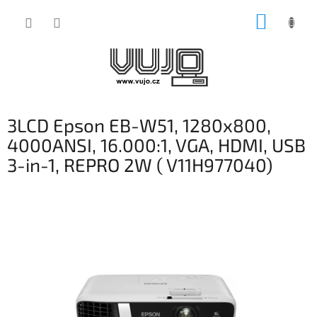
Přejít
NÁKUP
na
obsah
KOŠÍK
3LCD Epson EB-W51, 1280x800,
4000ANSI, 16.000:1, VGA, HDMI, USB
3-in-1, REPRO 2W ( V11H977040)