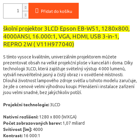
Přidat do košíku
školní projektor 3LCD Epson EB-W51, 1280x800,
4000ANSI, 16.000:1, VGA, HDMI, USB 3-in-1,
REPRO 2W ( V11H977040)
S tímto vysoce kvalitním, univerzálním projektorem můžete
prezentovat obsah na velké projekční ploše v kanceláři i doma. Díky
technologii 3LCD, která zajišťuje světelný výstup 4 000 lumenů,
vytváří neuvěřitelně jasný a čistý obraz i v osvětlené místnosti.
Dlouhá životnost lampového zdroje světla u tohoto modelu zaručuje,
že jde o cenově velmi výhodnou koupi. Přenášení i instalace zařízení
jsou velmi snadné, bez jakýchkoliv potíží.
Projekční technologie:
3LCD
Nativní rozlišení:
1280 x 800 (WXGA)
Počet zobrazovaných barev:
1,07 miliard
Svítivost [lm]:
4000
Kontrast:
16 000:1