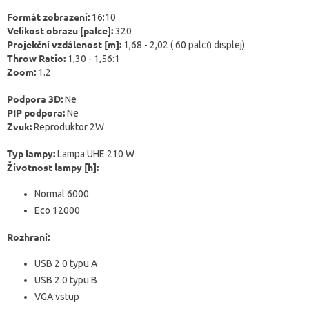
Formát zobrazení:
16:10
Velikost obrazu [palce]:
320
Projekční vzdálenost [m]:
1,68 - 2,02 ( 60 palců displej)
Throw Ratio:
1,30 - 1,56:1
Zoom:
1.2
Podpora 3D:
Ne
PIP podpora:
Ne
Zvuk:
Reproduktor 2W
Typ lampy:
Lampa UHE 210 W
Životnost lampy [h]:
Normal 6000
Eco 12000
Rozhraní:
USB 2.0 typu A
USB 2.0 typu B
VGA vstup