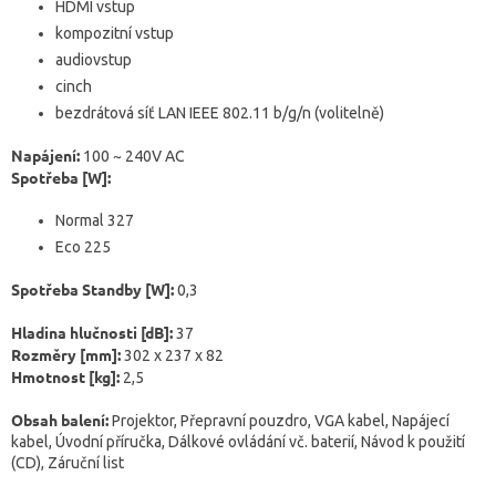
HDMI vstup
kompozitní vstup
audiovstup
cinch
bezdrátová síť LAN IEEE 802.11 b/g/n (volitelně)
Napájení:
100 ~ 240V AC
Spotřeba [W]:
Normal 327
Eco 225
Spotřeba Standby [W]:
0,3
Hladina hlučnosti [dB]:
37
Rozměry [mm]:
302 x 237 x 82
Hmotnost [kg]:
2,5
Obsah balení:
Projektor, Přepravní pouzdro, VGA kabel, Napájecí
kabel, Úvodní příručka, Dálkové ovládání vč. baterií, Návod k použití
(CD), Záruční list