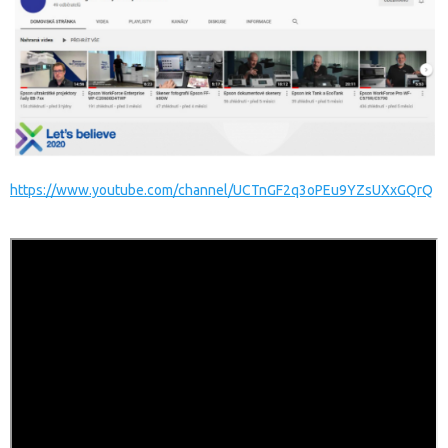
https://www.youtube.com/channel/UCTnGF2q3oPEu9YZsUXxGQrQ