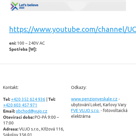
https://www.youtube.com/channel/
ení:
100 ~ 240V AC
Spotřeba [W]:
Z
á
p
a
Kontakt:
Odkazy:
t
Tel:
Tel:
í
www.penzionveskale.cz
-
+420 352 624 936
|
ubytování Loket, Karlovy Vary
+420 603 457 971
Email:
FVE VUJO s.r.o.
- fotovoltaická
obchod@vujo.cz
elektrárna
Otevírací doba:
PO-PÁ 9:00 –
17:00
Adresa:
VUJO s.r.o., Křížová 116,
Sokolov 356 01