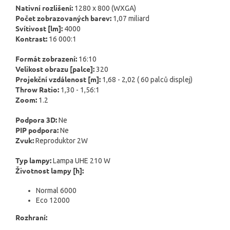
Nativní rozlišení:
1280 x 800 (WXGA)
Počet zobrazovaných barev:
1,07 miliard
Svítivost [lm]:
4000
Kontrast:
16 000:1
Formát zobrazení:
16:10
Velikost obrazu [palce]:
320
Projekční vzdálenost [m]:
1,68 - 2,02 ( 60 palců displej)
Throw Ratio:
1,30 - 1,56:1
Zoom:
1.2
Podpora 3D:
Ne
PIP podpora:
Ne
Zvuk:
Reproduktor 2W
Typ lampy:
Lampa UHE 210 W
Životnost lampy [h]:
Normal 6000
Eco 12000
Rozhraní: