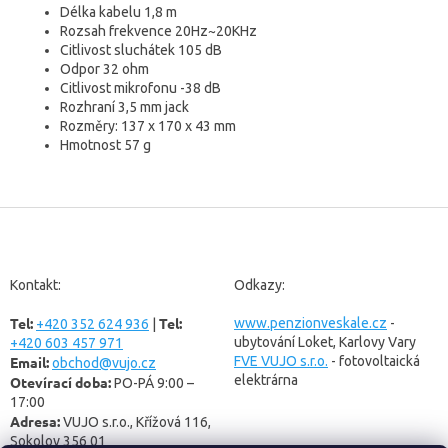
Délka kabelu 1,8 m
Rozsah frekvence 20Hz~20KHz
Citlivost sluchátek 105 dB
Odpor 32 ohm
Citlivost mikrofonu -38 dB
Rozhraní 3,5 mm jack
Rozměry: 137 x 170 x 43 mm
Hmotnost 57 g
Z
á
p
a
Kontakt:
Odkazy:
t
Tel:
Tel:
í
www.penzionveskale.cz
-
+420 352 624 936
|
ubytování Loket, Karlovy Vary
+420 603 457 971
Email:
FVE VUJO s.r.o.
- fotovoltaická
obchod@vujo.cz
elektrárna
Otevírací doba:
PO-PÁ 9:00 –
17:00
Adresa:
VUJO s.r.o., Křížová 116,
Sokolov 356 01