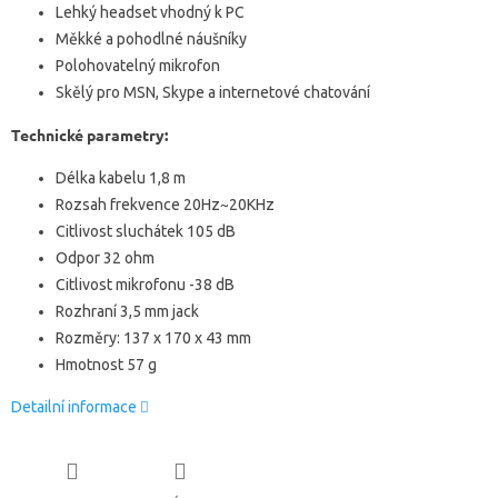
Lehký headset vhodný k PC
Měkké a pohodlné náušníky
Polohovatelný mikrofon
Skělý pro MSN, Skype a internetové chatování
Technické parametry:
Délka kabelu 1,8 m
Rozsah frekvence 20Hz~20KHz
Citlivost sluchátek 105 dB
Odpor 32 ohm
Citlivost mikrofonu -38 dB
Rozhraní 3,5 mm jack
Rozměry: 137 x 170 x 43 mm
Hmotnost 57 g
Detailní informace