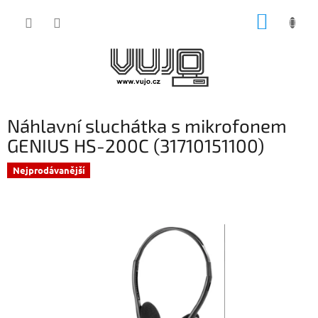
Přejít
NÁKUP
na
obsah
KOŠÍK
Náhlavní sluchátka s mikrofonem
GENIUS HS-200C (31710151100)
Nejprodávanější